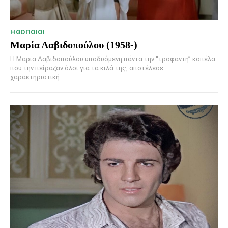
HΘΟΠΟΙΟΊ
Μαρία Δαβιδοπούλου (1958-)
Η Μαρία Δαβιδοπούλου υποδυόμενη πάντα την “τροφαντή” κοπέλα
που την πείραζαν όλοι για τα κιλά της, αποτέλεσε
χαρακτηριστική...