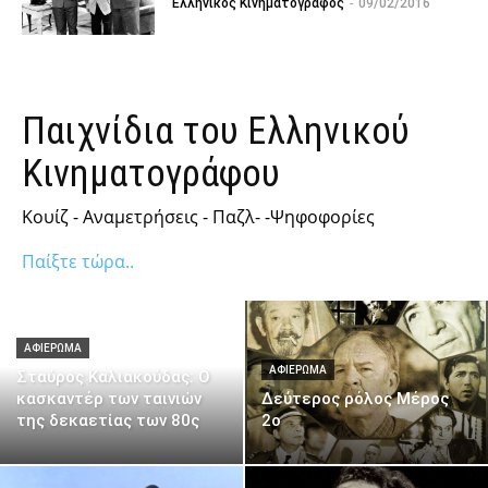
Ελληνικος Κινηματογραφος
-
09/02/2016
Παιχνίδια του Ελληνικού
Κινηματογράφου
Κουίζ - Αναμετρήσεις - Παζλ- -Ψηφοφορίες
Παίξτε τώρα..
ΑΦΙΈΡΩΜΑ
ΑΦΙΈΡΩΜΑ
Σταύρος Καλιακούδας: Ο
κασκαντέρ των ταινιών
Δεύτερος ρόλος Μέρος
της δεκαετίας των 80ς
2ο