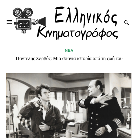
ΝΕΑ
Παντελής Ζερβός: Μια σπάνια ιστορία από τη ζωή του
“πατέρα” του ελληνικού κινηματογράφου