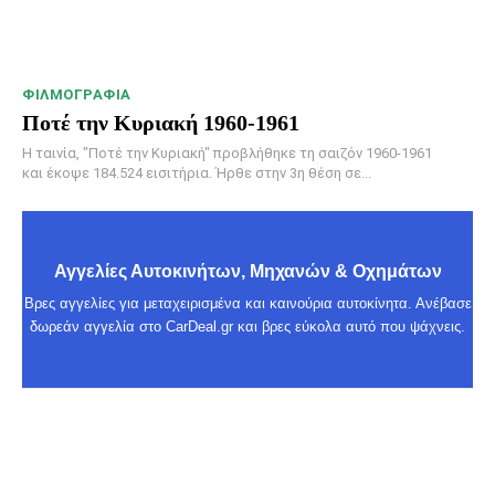
ΦΙΛΜΟΓΡΑΦΊΑ
Ποτέ την Κυριακή 1960-1961
Η ταινία, "Ποτέ την Κυριακή" προβλήθηκε τη σαιζόν 1960-1961
και έκοψε 184.524 εισιτήρια. Ήρθε στην 3η θέση σε...
Αγγελίες Αυτοκινήτων, Μηχανών & Οχημάτων
Βρες αγγελίες για μεταχειρισμένα και καινούρια αυτοκίνητα. Ανέβασε
δωρεάν αγγελία στο CarDeal.gr και βρες εύκολα αυτό που ψάχνεις.