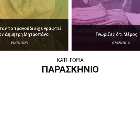
αν το τραγούδι είχε γραφτεί
τον Δημήτρη Μητροπάνο
Γνώριζες ότι Μέρος 
15/05/2023
07/05/2016
ΚΑΤΗΓΟΡΙΑ
ΠΑΡΑΣΚΉΝΙΟ
ική τηλεόραση
Θέατρο
Κατεστραμένα άρθρα
Κουίζ
Λούνα Παρκ
Νέα