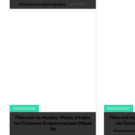
Ελληνικος Κινηματογραφος
-
26/05/2025
ΠΑΡΑΣΚΉΝΙΟ
ΠΑΡΑΣΚΉΝΙΟ
Πίσω από τις κάμερες: Μικρές ιστορίες
Πίσω από τις
του Ελληνικού Κινηματογράφου (Μέρος
του Ελλη
2ο)
Ελληνικος Κ