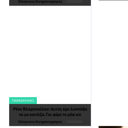
Ελληνικος Κινηματογραφος
-
25/05/2025
ΠΑΡΑΣΚΉΝΙΟ
Ρένα Βλαχοπούλου: Αυτός έχει λυσσάξει
να με κοιτάζει. Για φέρε το μέικ απ
Ελληνικος Κινηματογραφος
-
19/09/2024