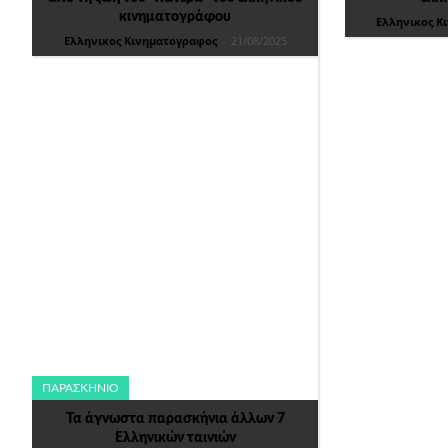
κινηματογράφου
Ελληνικος Κ
Ελληνικος Κινηματογραφος
-
21/08/2025
ΠΑΡΑΣΚΉΝΙΟ
Τα άγνωστα παρασκήνια άλλων 7
Ελληνικών ταινιών