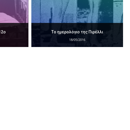
12ο
Το ημερολόγιο της Πιρέλλι
18/05/2016
Οι Αναμνήσεις μας
Πάζλ
Παιχνίδια
Προσωπικές Εμπειρίες
Σταυρόλ