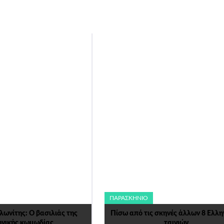
ΠΑΡΑΣΚΉΝΙΟ
λωνίτης: Ο βασιλιάς της
Πίσω από τις σκηνές άλλων 8 Ελλη
ηνικής κωμωδίας
ταινιών