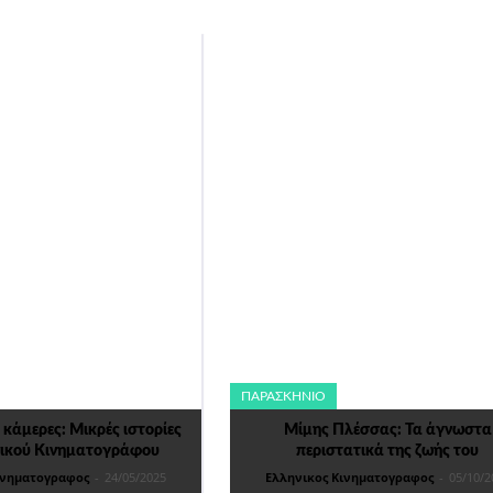
ΠΑΡΑΣΚΉΝΙΟ
 κάμερες: Μικρές ιστορίες
Μίμης Πλέσσας: Τα άγνωστα
νικού Κινηματογράφου
περιστατικά της ζωής του
ινηματογραφος
-
24/05/2025
Ελληνικος Κινηματογραφος
-
05/10/2