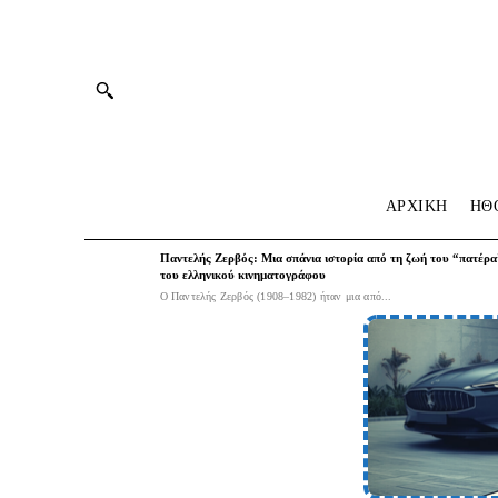
ΑΡΧΙΚΗ
HΘ
Παντελής Ζερβός: Μια σπάνια ιστορία από τη ζωή του “πατέρα
του ελληνικού κινηματογράφου
Ο Παντελής Ζερβός (1908–1982) ήταν μια από...