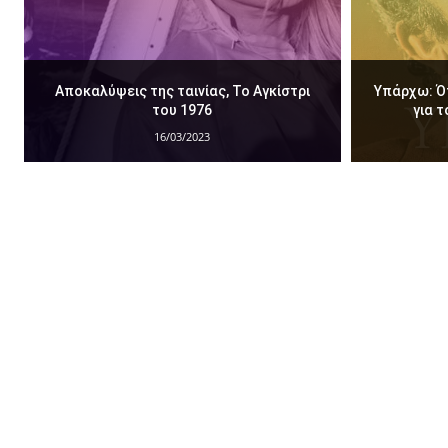
Αποκαλύψεις της ταινίας, Το Αγκίστρι
Υπάρχω: Ότ
του 1976
για 
16/03/2023
Hθοποιοί
Memory
Words
Άλλοι Συντελεστές
Αφιέρωμα
Ελλην