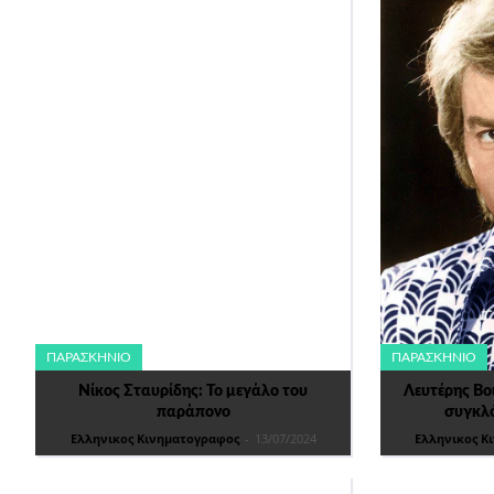
ΠΑΡΑΣΚΉΝΙΟ
ΠΑΡΑΣΚΉΝΙΟ
Νίκος Σταυρίδης: Το μεγάλο του
Λευτέρης Βο
παράπονο
συγκλό
Ελληνικος Κινηματογραφος
-
13/07/2024
Ελληνικος Κ