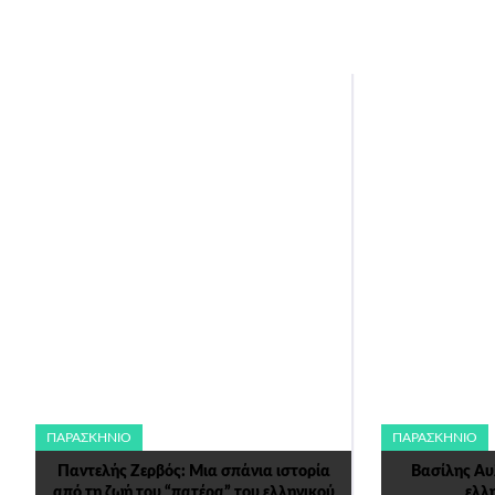
ΠΑΡΑΣΚΉΝΙΟ
ΠΑΡΑΣΚΉΝΙΟ
Παντελής Ζερβός: Μια σπάνια ιστορία
Βασίλης Αυ
από τη ζωή του “πατέρα” του ελληνικού
ελλ