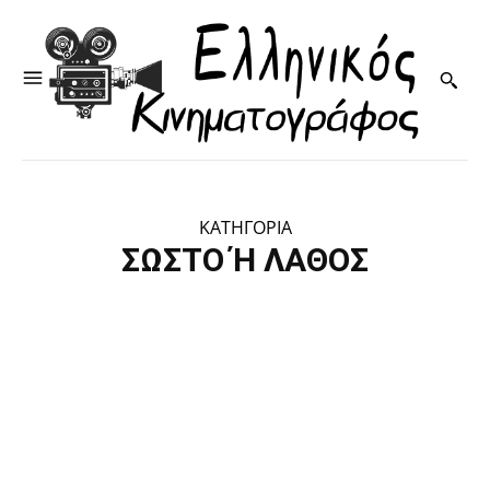
ΚΑΤΗΓΟΡΙΑ
ΣΩΣΤΌ Ή ΛΆΘΟΣ
Memory
Words
Κουίζ
Πάζλ
Σταυρόλεξο