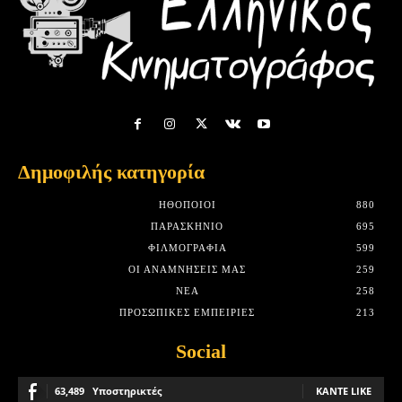
Δημοφιλής κατηγορία
HΘΟΠΟΙΟΊ
880
ΠΑΡΑΣΚΉΝΙΟ
695
ΦΙΛΜΟΓΡΑΦΊΑ
599
ΟΙ ΑΝΑΜΝΉΣΕΙΣ ΜΑΣ
259
ΝΈΑ
258
ΠΡΟΣΩΠΙΚΈΣ ΕΜΠΕΙΡΊΕΣ
213
Social
63,489
Υποστηρικτές
ΚΆΝΤΕ LIKE