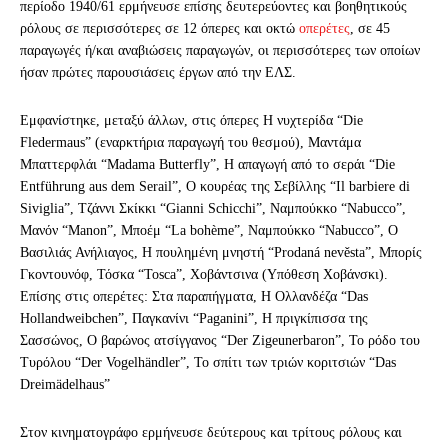
περίοδο 1940/61 ερμήνευσε επίσης δευτερεύοντες και βοηθητικούς
ρόλους σε περισσότερες σε 12 όπερες και οκτώ
οπερέτες
, σε 45
παραγωγές ή/και αναβιώσεις παραγωγών, οι περισσότερες των οποίων
ήσαν πρώτες παρουσιάσεις έργων από την ΕΛΣ.
Εμφανίστηκε, μεταξύ άλλων, στις όπερες Η νυχτερίδα “Die
Fledermaus” (εναρκτήρια παραγωγή του θεσμού), Μαντάμα
Μπαττερφλάι “Madama Butterfly”, Η απαγωγή από το σεράι “Die
Entführung aus dem Serail”, Ο κουρέας της Σεβίλλης “Il barbiere di
Siviglia”, Τζάννι Σκίκκι “Gianni Schicchi”, Ναμπούκκο “Nabucco”,
Μανόν “Manon”, Μποέμ “La bohème”, Ναμπούκκο “Nabucco”, Ο
Βασιλιάς Ανήλιαγος, Η πουλημένη μνηστή “Prodaná nevěsta”, Μπορίς
Γκοντουνόφ, Τόσκα “Tosca”, Χοβάντσινα (Υπόθεση Χοβάνσκι).
Επίσης στις οπερέτες: Στα παραπήγματα, Η Ολλανδέζα “Das
Hollandweibchen”, Παγκανίνι “Paganini”, Η πριγκίπισσα της
Σασσώνος, Ο βαρώνος ατσίγγανος “Der Zigeunerbaron”, Το ρόδο του
Τυρόλου “Der Vogelhändler”, Το σπίτι των τριών κοριτσιών “Das
Dreimädelhaus”
Στον κινηματογράφο ερμήνευσε δεύτερους και τρίτους ρόλους και