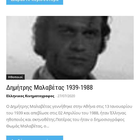
Hθοποιοί
Δημήτρης Μαλαβέτας 1939-1988
Ελληνικος Κινηματογραφος
-
27/07/2020
Ο Δημήτρης Μαλαβέτας γεννήθηκε στην Αθήνα στις 13 Ιανουαρίου
του 1939 και απεβίωσε στις 02 Απριλίου του 1988, ήταν Έλληνας
ηθοποιός και σκηνοθέτης.Πατέρας του ήταν ο δημοσιογράφος
Θωμάς Μαλαβέτας, ο...