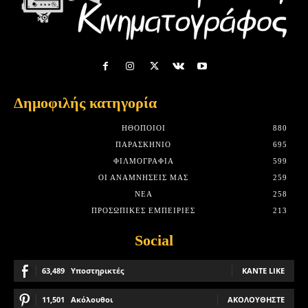
Δημοφιλής κατηγορία
HΘΟΠΟΙΟΊ
880
ΠΑΡΑΣΚΉΝΙΟ
695
ΦΙΛΜΟΓΡΑΦΊΑ
599
ΟΙ ΑΝΑΜΝΉΣΕΙΣ ΜΑΣ
259
ΝΈΑ
258
ΠΡΟΣΩΠΙΚΈΣ ΕΜΠΕΙΡΊΕΣ
213
Social
63,489
Υποστηρικτές
ΚΆΝΤΕ LIKE
11,501
Ακόλουθοι
ΑΚΟΛΟΥΘΉΣΤΕ