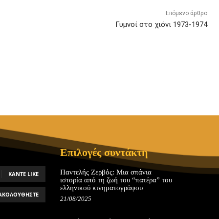
Επόμενο άρθρο
Γυμνοί στο χιόνι 1973-1974
Επιλογές συντάκτη
Παντελής Ζερβός: Μια σπάνια
ΚΆΝΤΕ LIKE
ιστορία από τη ζωή του “πατέρα” του
ελληνικού κινηματογράφου
ΑΚΟΛΟΥΘΉΣΤΕ
21/08/2025