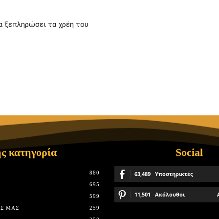
α ξεπληρώσει τα χρέη του
ς κατηγορία
Social
880
63,489
Υποστηρικτές
695
11,501
Ακόλουθοι
599
Σ ΜΑΣ
259