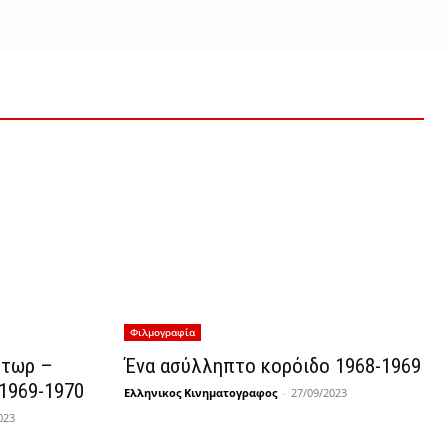
Φιλμογραφία
κτωρ –
Ένα ασύλληπτο κορόιδο 1968-1969
 1969-1970
Ελληνικος Κινηματογραφος
-
27/09/2023
023