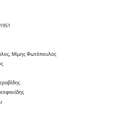
 1951
υλος, Μίμης Φωτόπουλος
ος
εραβίδης
εοφανίδης
μ