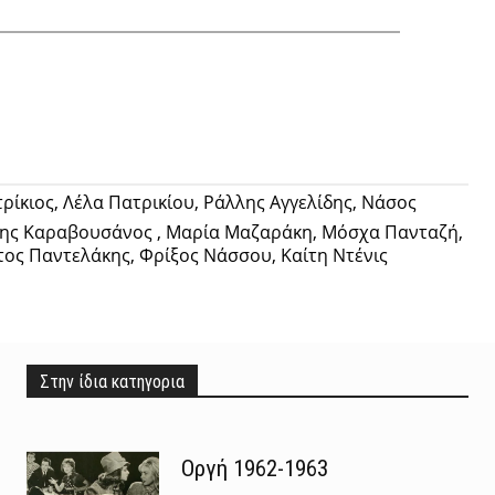
Twitter
Pinterest
Tumblr
ίκιος, Λέλα Πατρικίου, Ράλλης Αγγελίδης, Νάσος
ώτης Καραβουσάνος , Μαρία Μαζαράκη, Μόσχα Πανταζή,
ος Παντελάκης, Φρίξος Νάσσου, Καίτη Ντένις
Στην ίδια κατηγορια
Οργή 1962-1963