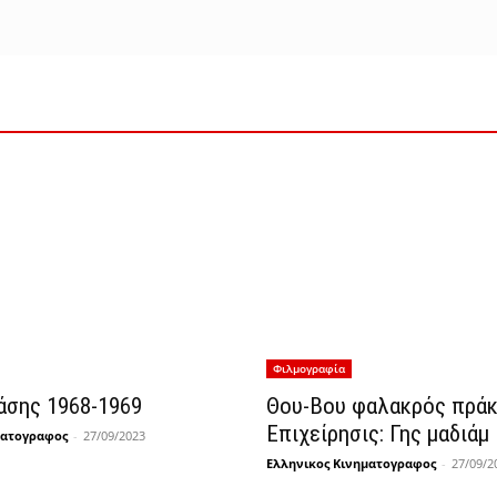
Φιλμογραφία
άσης 1968-1969
Θου-Βου φαλακρός πρά
Επιχείρησις: Γης μαδιάμ
ματογραφος
-
27/09/2023
Ελληνικος Κινηματογραφος
-
27/09/2