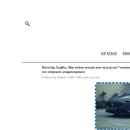
ΑΡΧΙΚΗ
HΘ
Παντελής Ζερβός: Μια σπάνια ιστορία από τη ζωή του “πατέρα
του ελληνικού κινηματογράφου
Ο Παντελής Ζερβός (1908–1982) ήταν μια από...