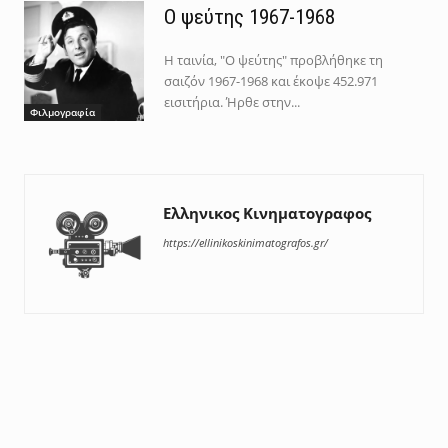
Ο ψεύτης 1967-1968
Η ταινία, "Ο ψεύτης" προβλήθηκε τη
σαιζόν 1967-1968 και έκοψε 452.971
εισιτήρια. Ήρθε στην...
Φιλμογραφία
Ελληνικος Κινηματογραφος
https://ellinikoskinimatografos.gr/