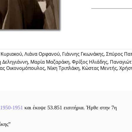
Facebook
υριακού, Λιάνα Ορφανού, Γιάννης Γκιωνάκης, Σπύρος Πατρ
η Δεληγιάννη, Μαρία Μαζαράκη, Φρίξος Ηλιάδης, Παναγι
ας Οικονομόπουλος, Νίκη Τριπλάκη, Κώστας Μεντής, Χρήστ
1950-1951
και έκοψε 53.851 εισιτήρια. Ήρθε στην 7η
ίκης”