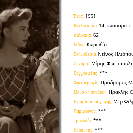
1951
Έτος:
14 Ιανουαρίου
Κυκλοφορία:
62'
Διάρκεια:
Κωμωδία
Είδος:
Ντίνος Ηλιόπο
Σκηνοθεσία:
Μίμης Φωτόπουλ
Σενάριο:
***
Συγγραφέας:
Πρόδρομος Μ
Φωτογραφία:
Ηρακλής Θ
Μουσική συνθεση:
Μερ Φιλ
Εταιρία παραγωγης:
***
Παραγωγός:
***
Τραγούδι:
***
Χορευτές: