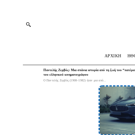
ΑΡΧΙΚΗ
HΘ
Παντελής Ζερβός: Μια σπάνια ιστορία από τη ζωή του “πατέρα
του ελληνικού κινηματογράφου
Ο Παντελής Ζερβός (1908–1982) ήταν μια από...