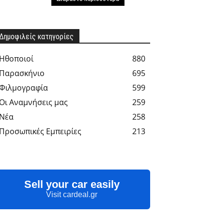
Δημοφιλείς κατηγορίες
Hθοποιοί
880
Παρασκήνιο
695
Φιλμογραφία
599
Οι Αναμνήσεις μας
259
Νέα
258
Προσωπικές Εμπειρίες
213
Sell your car easily
Visit cardeal.gr