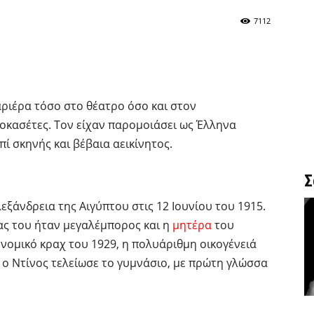
7112
ριέρα τόσο στο θέατρο όσο και στον
εοκασέτες. Τον είχαν παρομοιάσει ως Έλληνα
ί σκηνής και βέβαια αεικίνητος.
Σ
εξάνδρεια της Αιγύπτου στις 12 Ιουνίου του 1915.
ς του ήταν μεγαλέμπορος και η
μητέρα
του
νομικό κραχ του 1929, η πολυάριθμη οικογένειά
ο Nτίνος τελείωσε το γυμνάσιο, με πρώτη γλώσσα