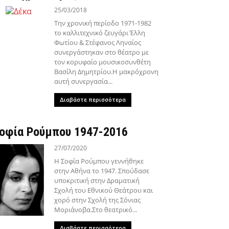
25/03/2018
Την χρονική περίοδο 1971-1982
το καλλιτεχνικό ζευγάρι Έλλη
Φωτίου & Στέφανος Ληναίος
συνεργάστηκαν στο θέατρο με
τον κορυφαίο μουσικοσυνθέτη
Βασίλη Δημητρίου.Η μακρόχρονη
αυτή συνεργασία...
Διαβάστε περισσότερα
οφία Ρούμπου 1947-2016
27/07/2020
Η Σοφία Ρούμπου γεννήθηκε
στην Αθήνα το 1947. Σπούδασε
υποκριτική στην Δραματική
Σχολή του Εθνικού Θεάτρου και
χορό στην Σχολή της Σόνιας
Μοριάνοβα.Στο θεατρικό...
Διαβάστε περισσότερα