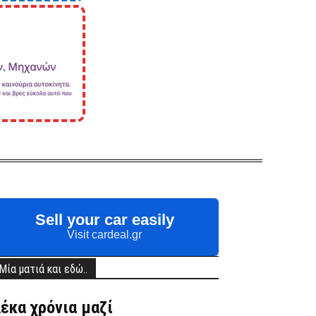
Sell your car easily
Visit cardeal.gr
Μία ματιά και εδώ..
έκα χρόνια μαζί