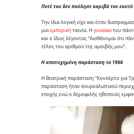
Ποτέ του δεν πούλησε ακριβά τον εαυτό 
Την ίδια λογική είχε και όταν διαπραγμ
μια
εμπορική
ταινία. Η
γυναίκα
του πάντα
και ο ίδιος λέγοντας “Αισθάνομαι ότι πά
τέλος του αριθμού της αμοιβής μου”.
Η αποτυχημένη παράσταση το 1966
Η θεατρική παράσταση “Κονσέρτο για Τρ
παράσταση ήταν σουρεαλιστικού περιεχο
εποχής ενώ ο δημοφιλής ηθοποιός εμφα