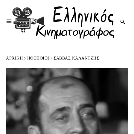
ΑΡΧΙΚΉ
HΘΟΠΟΙΟΊ
ΣΆΒΒΑΣ ΚΑΛΑΝΤΖΉΣ