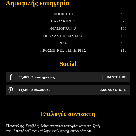
Δημοφιλής κατηγορία
HΘΟΠΟΙΟΊ
880
ΠΑΡΑΣΚΉΝΙΟ
695
ΦΙΛΜΟΓΡΑΦΊΑ
599
ΟΙ ΑΝΑΜΝΉΣΕΙΣ ΜΑΣ
259
ΝΈΑ
258
ΠΡΟΣΩΠΙΚΈΣ ΕΜΠΕΙΡΊΕΣ
213
Social
63,489
Υποστηρικτές
ΚΆΝΤΕ LIKE
11,501
Ακόλουθοι
ΑΚΟΛΟΥΘΉΣΤΕ
Επιλογές συντάκτη
Παντελής Ζερβός: Μια σπάνια ιστορία από τη ζωή
του “πατέρα” του ελληνικού κινηματογράφου