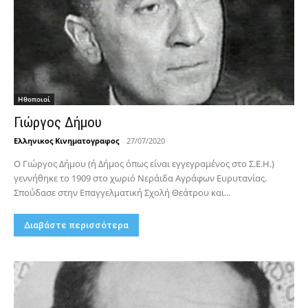
Hθοποιοί
Γιώργος Δήμου
Ελληνικος Κινηματογραφος
-
27/07/2020
Ο Γιώργος Δήμου (ή Δήμος όπως είναι εγγεγραμένος στο Σ.Ε.Η.)
γεννήθηκε το 1909 στο χωριό Νεράιδα Αγράφων Ευρυτανίας.
Σπούδασε στην Επαγγελματική Σχολή Θεάτρου και...
Διαβάστε περισσότερα