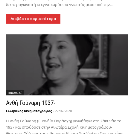
δευτεραγωνιστή κι έγινε ευρύτερα γνωστός μέσα από την...
Διαβάστε περισσότερα
Hθοποιοί
Ανθή Γούναρη 1937-
Ελληνικος Κινηματογραφος
-
27/07/2020
Η Ανθή Γούναρη (Ευανθία Παράσχη) γεννήθηκε στη Ζάκυνθο το
1937 και σπούδασε στην Ανωτέρα Σχολή Κινηματογράφου-
Θεάτρου. Σύζυγος του ηθοποιού Κώστα Χατζόγλου.Γιος της είναι