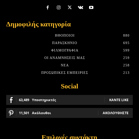
Δημοφιλής κατηγορία
HΘΟΠΟΙΟΊ
880
ΠΑΡΑΣΚΉΝΙΟ
695
ΦΙΛΜΟΓΡΑΦΊΑ
599
ΟΙ ΑΝΑΜΝΉΣΕΙΣ ΜΑΣ
259
ΝΈΑ
258
ΠΡΟΣΩΠΙΚΈΣ ΕΜΠΕΙΡΊΕΣ
213
Social
63,489
Υποστηρικτές
ΚΆΝΤΕ LIKE
11,501
Ακόλουθοι
ΑΚΟΛΟΥΘΉΣΤΕ
Επιλογές συντάκτη