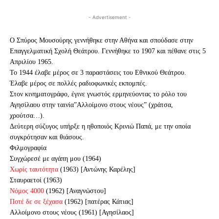
- Advertisement -
Ο Σπύρος Μουσούρης γεννήθηκε στην Αθήνα και σπούδασε στην
Επαγγελματική Σχολή Θεάτρου. Γεννήθηκε το 1907 και πέθανε στις 5
Απριλίου 1965.
Το 1944 έλαβε μέρος σε 3 παραστάσεις του Εθνικού Θεάτρου.
Έλαβε μέρος σε πολλές ραδιοφωνικές εκπομπές.
Στον κινηματογράφο, έγινε γνωστός ερμηνεύοντας το ρόλο του
Αγησίλαου στην ταινία”Αλλοίμονο στους νέους” (χράτσα,
χρούτσα…).
Δεύτερη σύζυγος υπήρξε η ηθοποιός Κρινιώ Παπά, με την οποία
συγκρότησαν και θιάσους.
Φιλμογραφία
Συγχώρεσέ με αγάπη μου (1964)
Χωρίς ταυτότητα
(1963) [Αντώνης Καρέλης]
Σταυραετοί (1963)
Νόμος 4000
(1962) [Αναγνώστου]
Ποτέ δε σε ξέχασα
(1962) [πατέρας Κάτιας]
Αλλοίμονο στους νέους (1961) [Αγησίλαος]