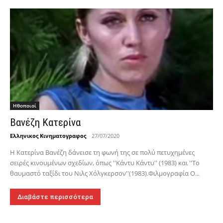
Hθοποιοί
Βανέζη Κατερίνα
Ελληνικος Κινηματογραφος
-
27/07/2020
Η Κατερίνα Βανέζη δάνεισε τη φωνή της σε πολύ πετυχημένες
σειρές κινουμένων σχεδίων, όπως ''Κάντυ Κάντυ'' (1983) και ''Το
θαυμαστό ταξίδι του Νιλς Χόλγκερσον''(1983).Φιλμογραφία Ο...
Διαβάστε περισσότερα