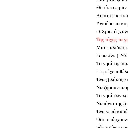
Θυσία της μάν
Κορίτσι με τα 
Αγιούπα το κορ
Ο Χριστός ξαν
Της τύχης τα 
Μια Ιταλίδα στ
Γερακίνα (195
Το νησί της σι
Η φτώχεια θέλ
Ένας βλάκας κα
Να ζήσουν τα 
Το νησί των γε
Ναυάγια της ζω
Ένα νερό κυρά
Όσο υπάρχουν 
μόλις είχε τρα