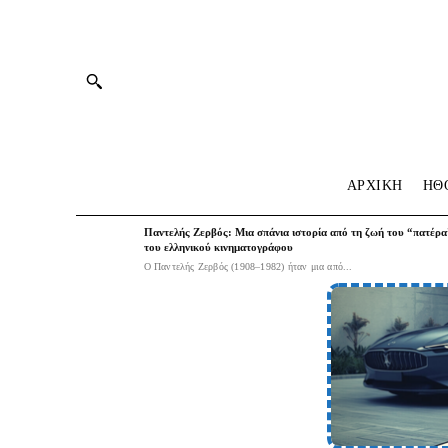
ΑΡΧΙΚΗ
HΘ
Παντελής Ζερβός: Μια σπάνια ιστορία από τη ζωή του “πατέρα
του ελληνικού κινηματογράφου
Ο Παντελής Ζερβός (1908–1982) ήταν μια από...