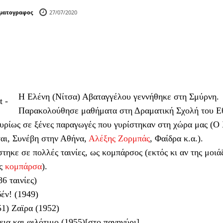
ηματογραφος
27/07/2020
Η Ελένη (Νίτσα) Αβαταγγέλου γεννήθηκε στη Σμύρνη.
t -
Παρακολούθησε μαθήματα στη Δραματική Σχολή του Εθ
υρίως σε ξένες παραγωγές που γυρίστηκαν στη χώρα μας (Ο
αι, Συνέβη στην Αθήνα,
Αλέξης Ζορμπάς
, Φαίδρα κ.α.).
τηκε σε πολλές ταινίες, ως κομπάρσος (εκτός κι αν της μοιά
ως
κομπάρσα
).
6 ταινίες)
ν! (1949)
1) Ζαϊρα (1952)
ια και φιλότιμο (1955)[στο πανηγύρι]