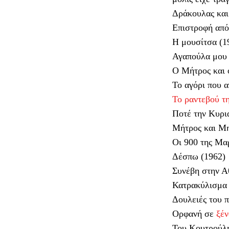
Δράκουλας και
Επιστροφή από
Η μουσίτσα (19
Αγαπούλα μου 
Ο Μήτρος και 
Το αγόρι που α
Το ραντεβού τ
Ποτέ την Κυρι
Μήτρος και Μη
Οι 900 της Μαρ
Δέσπω (1962)
Συνέβη στην Α
Κατρακύλισμα σ
Δουλειές του π
Ορφανή σε
ξέν
Του Κουτρούλη