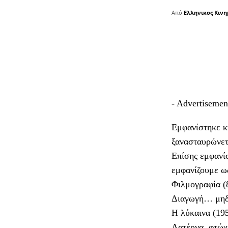
Από
Ελληνικος Κιν
- Advertisemen
Εμφανίστηκε κ
ξανασταυρώνετ
Επίσης εμφανίσ
εμφανίζουμε 
Φιλμογραφία (8
Διαγωγή… μηδέ
Η λύκαινα (195
Λατέρνα, φτώχε