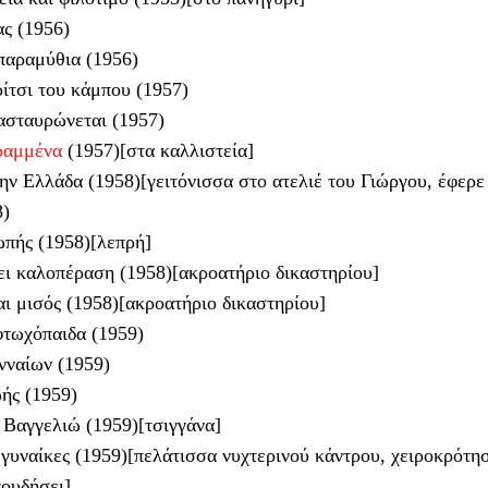
ας (1956)
παραμύθια (1956)
ίτσι του κάμπου (1957)
ασταυρώνεται (1957)
γραμμένα
(1957)[στα καλλιστεία]
ην Ελλάδα (1958)[γειτόνισσα στο ατελιέ του Γιώργου, έφερε
8)
ωπής (1958)[λεπρή]
ει καλοπέραση (1958)[ακροατήριο δικαστηρίου]
ι μισός (1958)[ακροατήριο δικαστηρίου]
φτωχόπαιδα (1959)
νναίων (1959)
ής (1959)
 Βαγγελιώ (1959)[τσιγγάνα]
γυναίκες (1959)[πελάτισσα νυχτερινού κάντρου, χειροκρότη
γουδήσει]