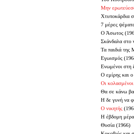
Μην ερωτεύεσα
Χτυποκάρδια σ
7 μέρες ψέματ
Ο Άσωτος (196
Σκάνδαλα στο ν
Τα παιδιά της 
Εγωισμός (196
Ενωμένοι στη 
Ο εμίρης και ο
Οι κολασμένοι
Θα σε κάνω βα
Η δε γυνή να φ
Ο νικητής
(196
Η έβδομη μέρα
Θυσία (1966)
Κοκοβιός και σ