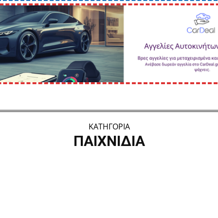
ΚΑΤΗΓΟΡΙΑ
ΠΑΙΧΝΊΔΙΑ
Memory
Words
Κουίζ
Πάζλ
Σταυρόλεξο
Σωστό ή Λάθος