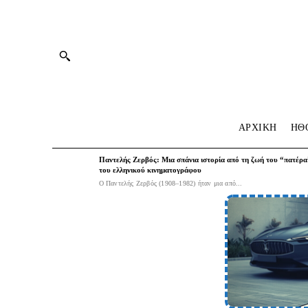
ΑΡΧΙΚΗ
HΘ
Παντελής Ζερβός: Μια σπάνια ιστορία από τη ζωή του “πατέρα
του ελληνικού κινηματογράφου
Ο Παντελής Ζερβός (1908–1982) ήταν μια από...