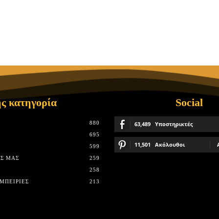
ς κατηγορία
Social
880
63,489
Υποστηρικτές
695
11,501
Ακόλουθοι
599
Σ ΜΑΣ
259
258
ΜΠΕΙΡΊΕΣ
213