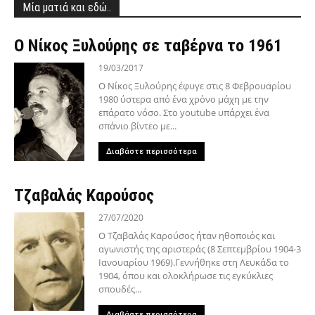
Μία ματιά και εδώ..
Ο Νίκος Ξυλούρης σε ταβέρνα το 1961
19/03/2017
Ο Νίκος Ξυλούρης έφυγε στις 8 Φεβρουαρίου
1980 ύστερα από ένα χρόνο μάχη με την
επάρατο νόσο. Στο youtube υπάρχει ένα
σπάνιο βίντεο με...
Διαβάστε περισσότερα
Τζαβαλάς Καρούσος
27/07/2020
Ο Τζαβαλάς Καρούσος ήταν ηθοποιός και
αγωνιστής της αριστεράς (8 Σεπτεμβρίου 1904-3
Ιανουαρίου 1969).Γεννήθηκε στη Λευκάδα το
1904, όπου και ολοκλήρωσε τις εγκύκλιες
σπουδές...
Διαβάστε περισσότερα