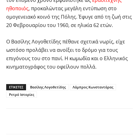
τον επόμενο χρόνο εμφανίστηκε ως
ερασιτέχνης
ηθοποιός
, προκαλώντας μεγάλη εντύπωση στο
ομογενειακό κοινό της Πόλης. Έφυγε από τη ζωή στις
20 Φεβρουαρίου του 1960, σε ηλικία 62 ετών.
Ο Βασίλης Λογοθετίδης πέθανε σχετικά νωρίς, είχε
ωστόσο προλάβει να ανοίξει το δρόμο για τους
επιγόνους του στο πανί. Η κωμωδία και ο Ελληνικός
κινηματογράφος του οφείλουν πολλά.
ΕΤΙΚΕΤΕΣ
Βασίλης Λογοθετίδης
Λάμπρος Κωνσταντάρας
Ρετρό Ιστορίες
Facebook
Twitter
Pinterest
Tu