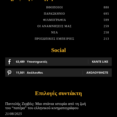
HΘΟΠΟΙΟΊ
880
ΠΑΡΑΣΚΉΝΙΟ
695
ΦΙΛΜΟΓΡΑΦΊΑ
599
ΟΙ ΑΝΑΜΝΉΣΕΙΣ ΜΑΣ
259
ΝΈΑ
258
ΠΡΟΣΩΠΙΚΈΣ ΕΜΠΕΙΡΊΕΣ
213
Social
63,489
Υποστηρικτές
ΚΆΝΤΕ LIKE
11,501
Ακόλουθοι
ΑΚΟΛΟΥΘΉΣΤΕ
Επιλογές συντάκτη
Παντελής Ζερβός: Μια σπάνια ιστορία από τη ζωή
του “πατέρα” του ελληνικού κινηματογράφου
21/08/2025