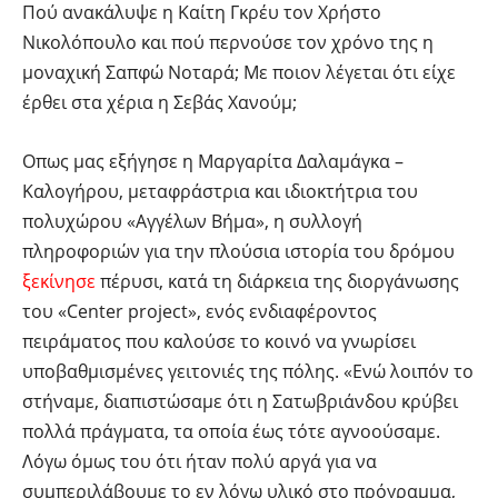
Πού ανακάλυψε η Καίτη Γκρέυ τον Χρήστο
Νικολόπουλο και πού περνούσε τον χρόνο της η
μοναχική Σαπφώ Νοταρά; Με ποιον λέγεται ότι είχε
έρθει στα χέρια η Σεβάς Χανούμ;
Οπως μας εξήγησε η Μαργαρίτα Δαλαμάγκα –
Καλογήρου, μεταφράστρια και ιδιοκτήτρια του
πολυχώρου «Αγγέλων Βήμα», η συλλογή
πληροφοριών για την πλούσια ιστορία του δρόμου
ξεκίνησε
πέρυσι, κατά τη διάρκεια της διοργάνωσης
του «Center project», ενός ενδιαφέροντος
πειράματος που καλούσε το κοινό να γνωρίσει
υποβαθμισμένες γειτονιές της πόλης. «Ενώ λοιπόν το
στήναμε, διαπιστώσαμε ότι η Σατωβριάνδου κρύβει
πολλά πράγματα, τα οποία έως τότε αγνοούσαμε.
Λόγω όμως του ότι ήταν πολύ αργά για να
συμπεριλάβουμε το εν λόγω υλικό στο πρόγραμμα,