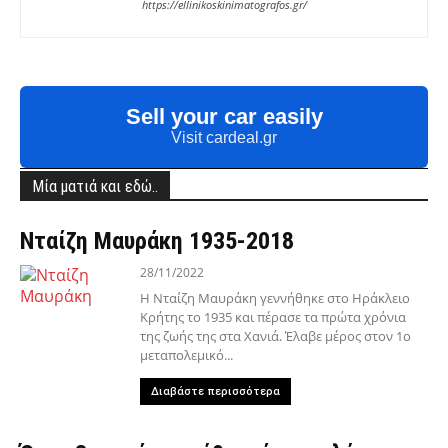
https://ellinikoskinimatografos.gr/
Sell your car easily
Visit cardeal.gr
Μία ματιά και εδώ..
Νταίζη Μαυράκη 1935-2018
28/11/2022
Η Νταίζη Μαυράκη γεννήθηκε στο Ηράκλειο
Κρήτης το 1935 και πέρασε τα πρώτα χρόνια
της ζωής της στα Χανιά. Έλαβε μέρος στον 1ο
μεταπολεμικό...
Διαβάστε περισσότερα