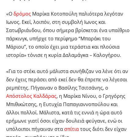
«Ο
δρόμος
Μαρίκα Κοτοπούλη παλιότερα λεγόταν
Ιωνος. Εκεί, λοιπόν, στη συμβολή Ιωνος και
Σατωβριάνδου, όπου σήμερα βρίσκεται ένα υπαίθριο
πάρκινγκ, υπήρχε το περίφημο “Μπαράκι του
Μάριου”, το οποίο έχει μια τεράστια και πλούσια
ιστορία» τόνισε η κυρία Δαλαμάγκα – Καλογήρου.
«Για το στέκι αυτό μάλιστα συνήθιζαν να λένε ότι αν
δεν έχεις περάσει από εκεί δεν θα έπρεπε να λέγεσαι
ρεμπέτης. Πήγαιναν ο Βασίλης Τσιτσάνης, ο
Απόστολος Καλδάρας
, η Μαρίκα Νίνου, ο Γρηγόρης
Μπιθικώτσης, η Ευτυχία Παπαγιαννοπούλου και
άλλοι πολλοί. Μάλιστα, κατά τις εννιά η ώρα αυτό
ερήμωνε γιατί όσοι είχαν δουλειά φεύγανε, ενώ οι
υπόλοιποι πήγαιναν στα
σπίτια
τους διότι δεν είχαν