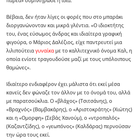
παρέα» συμπλήρωσε η ίδια.
Βέβαια, δεν ήταν λίγες οι φορές που στο μπαράκι
διοργανώνονταν και μικρά γλέντια. «Ο ιδιοκτήτης
του, ένας εύσωμος άνδρας και ιδιαίτερα γραφική
φιγούρα, ο Μάριος Δαλέζιος, είχε παντρευτεί μια
λιλιπούτεια
γυναίκα
με το καλλιτεχνικό όνομα Καλ, η
οποία ενίοτε τραγουδούσε μαζί με τους υπόλοιπους
θαμώνες».
Ιδιαίτερο ενδιαφέρον έχει μάλιστα ότι εκεί μέσα
κανείς δεν φώναζε τον άλλον με το όνομά του, αλλά
με παρατσούκλια. Ο «βλάχος» (Τσιτσάνης), ο
«Βραχνός» (Βαμβακάρης), ο «Αριστοκράτης» (Χιώτης)
και η «Ομορφη» (Σεβάς Χανούμ), ο «ντροπαλός»
(Καζαντζίδης), ο «γεωπόνος» (Καλδάρας) περνούσαν
την ώρα τους εκεί.