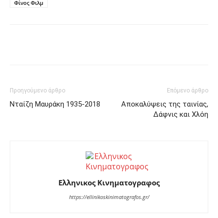
Φίνος Φιλμ
Facebook
Twitter
Pinterest
Προηγούμενο άρθρο
Επόμενο άρθρο
Νταίζη Μαυράκη 1935-2018
Αποκαλύψεις της ταινίας,
Δάφνις και Χλόη
Ελληνικος Κινηματογραφος
https://ellinikoskinimatografos.gr/