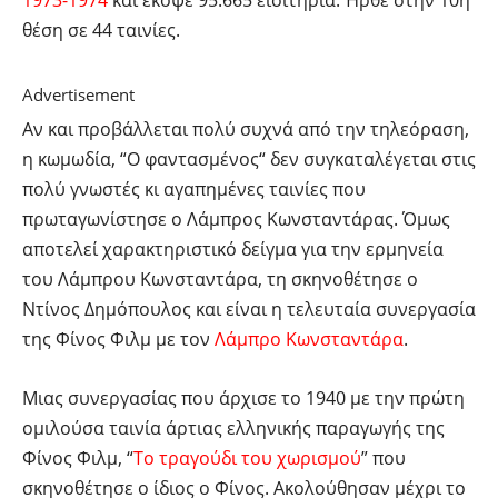
1973-1974
και έκοψε 95.665 εισιτήρια. Ήρθε στην 10η
θέση σε 44 ταινίες.
Advertisement
Αν και προβάλλεται πολύ συχνά από την τηλεόραση,
η κωμωδία, “Ο φαντασμένος“ δεν συγκαταλέγεται στις
πολύ γνωστές κι αγαπημένες ταινίες που
πρωταγωνίστησε ο Λάμπρος Κωνσταντάρας. Όμως
αποτελεί χαρακτηριστικό δείγμα για την ερμηνεία
του Λάμπρου Κωνσταντάρα, τη σκηνοθέτησε ο
Ντίνος Δημόπουλος και είναι η τελευταία συνεργασία
της Φίνος Φιλμ με τον
Λάμπρο Κωνσταντάρα
.
Μιας συνεργασίας που άρχισε το 1940 με την πρώτη
ομιλούσα ταινία άρτιας ελληνικής παραγωγής της
Φίνος Φιλμ, “
Το τραγούδι του χωρισμού
” που
σκηνοθέτησε ο ίδιος ο Φίνος. Ακολούθησαν μέχρι το