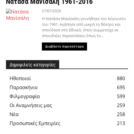
Νατάσα Μανίσαλη 1961-2016
27/07/2020
Η Νατάσα Μανίσαλη γεννήθηκε τον Αύγουστο
του 1961. Αγάπησε από μικρή το θέατρο και
σπούδασε στο Εθνικό, όπου συμμετείχε σε
σπουδαίες παραστάσεις όπως το...
Διαβάστε περισσότερα
Δημοφιλείς κατηγορίες
Hθοποιοί
880
Παρασκήνιο
695
Φιλμογραφία
599
Οι Αναμνήσεις μας
259
Νέα
258
Προσωπικές Εμπειρίες
213