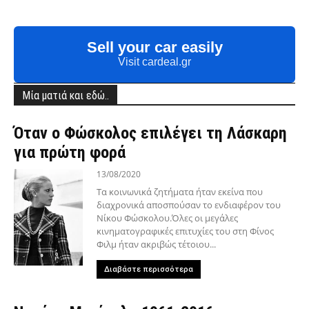
Sell your car easily
Visit cardeal.gr
Μία ματιά και εδώ..
Όταν ο Φώσκολος επιλέγει τη Λάσκαρη
για πρώτη φορά
13/08/2020
Τα κοινωνικά ζητήματα ήταν εκείνα που
διαχρονικά αποσπούσαν το ενδιαφέρον του
Νίκου Φώσκολου.Όλες οι μεγάλες
κινηματογραφικές επιτυχίες του στη Φίνος
Φιλμ ήταν ακριβώς τέτοιου...
Διαβάστε περισσότερα