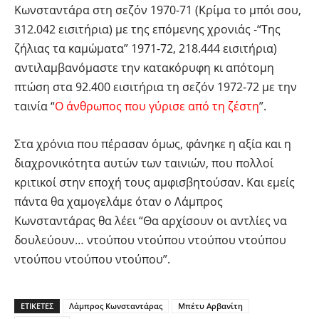
Κωνσταντάρα στη σεζόν 1970-71 (Κρίμα το μπόι σου,
312.042 εισιτήρια) με της επόμενης χρονιάς -“Της
ζήλιας τα καμώματα” 1971-72, 218.444 εισιτήρια)
αντιλαμβανόμαστε την κατακόρυφη κι απότομη
πτώση στα 92.400 εισιτήρια τη σεζόν 1972-72 με την
ταινία “
Ο άνθρωπος που γύρισε από τη ζέστη
”.
Στα χρόνια που πέρασαν όμως, φάνηκε η αξία και η
διαχρονικότητα αυτών των ταινιών, που πολλοί
κριτικοί στην εποχή τους αμφισβητούσαν. Και εμείς
πάντα θα χαμογελάμε όταν ο Λάμπρος
Κωνσταντάρας θα λέει “Θα αρχίσουν οι αντλίες να
δουλεύουν… ντούπου ντούπου ντούπου ντούπου
ντούπου ντούπου ντούπου”.
ΕΤΙΚΕΤΕΣ
Λάμπρος Κωνσταντάρας
Μπέτυ Αρβανίτη