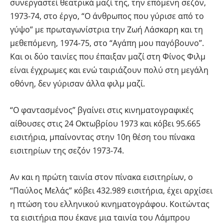
συνεργαστεί θεατρικά μαζί της, την επόμενη σεζόν,
1973-74, στο έργο, “Ο άνθρωπος που γύρισε από το
γύψο” με πρωταγωνίστρια την Ζωή Λάσκαρη και τη
μεθεπόμενη, 1974-75, στο “Αγάπη μου παγόβουνο”.
Και οι δύο ταινίες που έπαιξαν μαζί στη Φίνος Φιλμ
είναι έγχρωμες και ενώ ταιριάζουν πολύ στη μεγάλη
οθόνη, δεν γύρισαν άλλα φιλμ μαζί.
“Ο φαντασμένος” βγαίνει στις κινηματογραφικές
αίθουσες στις 24 Οκτωβρίου 1973 και κόβει 95.665
εισιτήρια, μπαίνοντας στην 10η θέση του πίνακα
εισιτηρίων της σεζόν 1973-74.
Αν και η πρώτη ταινία στον πίνακα εισιτηρίων, ο
“Παύλος Μελάς” κόβει 432.989 εισιτήρια, έχει αρχίσει
η πτώση του ελληνικού κινηματογράφου. Κοιτώντας
τα εισιτήρια που έκανε μια ταινία του Λάμπρου