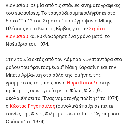
Διονυσίου, σε μία από τις σπάνιες κινηματογραφικές
του εμφανίσεις. Το τραγούδι συμπεριλήφθηκε στο
δίσκο “Τα 12 του Στράτου” που έγραψαν ο Μίμης
Πλέσσας και ο Κώστας Βίρβος για τον
Στράτο
Διονυσίου
και κυκλοφόρησε ένα χρόνο μετά, το
Νοέμβριο του 1974.
Στην ταινία εκτός από τον Λάμπρο Κωνσταντάρα στο
ρόλου του “φαντασμένου” Μάκη Καρασίνη και την
Μπέτυ Αρβανίτη στο ρόλο της Ισμήνης, της
γραμματέας του, παίζουν η
Νόρα Κατσέλη
στην
πρώτη της συνεργασία με τη Φίνος Φιλμ (θα
ακολουθήσει το “Ένας νομοταγής πολίτης” το 1974),
ο
Κώστας Ρηγόπουλος
(συνολικά έπαιξε σε πέντε
ταινίες της Φίνος Φιλμ, με τελευταία το “Αγάπη μου
Ουάουα” το 1974).