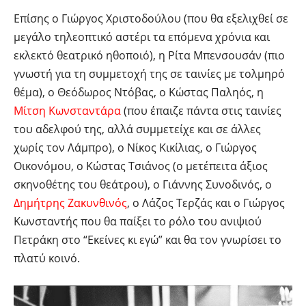
Επίσης ο Γιώργος Χριστοδούλου (που θα εξελιχθεί σε
μεγάλο τηλεοπτικό αστέρι τα επόμενα χρόνια και
εκλεκτό θεατρικό ηθοποιό), η Ρίτα Μπενσουσάν (πιο
γνωστή για τη συμμετοχή της σε ταινίες με τολμηρό
θέμα), ο Θεόδωρος Ντόβας, ο Κώστας Παληός, η
Μίτση Κωνσταντάρα
(που έπαιζε πάντα στις ταινίες
του αδελφού της, αλλά συμμετείχε και σε άλλες
χωρίς τον Λάμπρο), ο Νίκος Κικίλιας, ο Γιώργος
Οικονόμου, ο Κώστας Τσιάνος (ο μετέπειτα άξιος
σκηνοθέτης του θεάτρου), ο Γιάννης Συνοδινός, ο
Δημήτρης Ζακυνθινός
, ο Λάζος Τερζάς και ο Γιώργος
Κωνσταντής που θα παίξει το ρόλο του ανιψιού
Πετράκη στο “Εκείνες κι εγώ” και θα τον γνωρίσει το
πλατύ κοινό.