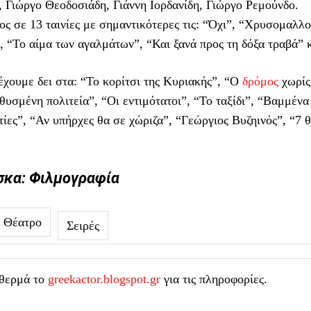
 Γιώργο Θεοδοσιάδη, Γιάννη Ιορδανίδη, Γιώργο Ρεμούνδο.
ος σε 13 ταινίες με σημαντικότερες τις: “Όχι”, “Χρυσομαλλ
 “Το αίμα των αγαλμάτων”, “Και ξανά προς τη δόξα τραβά” κ
έχουμε δει στα: “Το κορίτσι της Κυριακής”, “Ο
δρόμος
χωρίς
υσμένη πολιτεία”, “Οι εντιμότατοι”, “Το ταξίδι”, “Βαμμένα
ίες”, “Αν υπήρχες θα σε χώριζα”, “Γεώργιος Βυζηινός”, “7 
σκα: Φιλμογραφία
Θέατρο
Σειρές
 θερμά το
greekactor.blogspot.gr
για τις πληροφορίες.