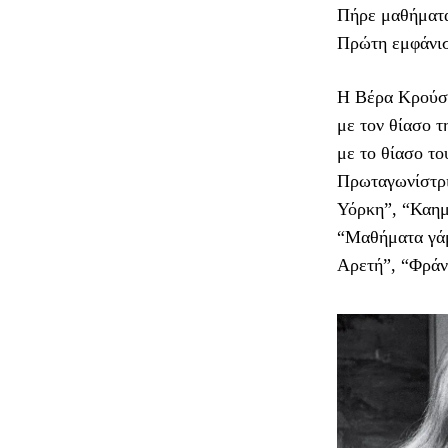
Πήρε μαθήματα
Πρώτη εμφάνισ
Η Βέρα Κρούσκ
με τον θίασο τ
με το θίασο τ
Πρωταγωνίστρι
Υόρκη”, “Καημ
“Μαθήματα γάμ
Αρετή”, “Φράνκ