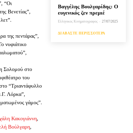
, “Οι
Βαγγέλης Βουλγαρίδης: Ο
της Βενετίας”,
ευγενικός ζεν πρεμιέ
μλετ”.
Ελληνικος Κινηματογραφος
-
27/07/2025
ΔΙΑΒΆΣΤΕ ΠΕΡΙΣΣΌΤΕΡΑ
ρα της πεντάρας”,
Το νυφιάτικο
παλωματού”,
η Σολομού στο
μφιθέατρο του
στο “Τριαντάφυλλο
.Γ. Λόρκα”,
 ματωμένος γάμος”.
χάλη Κακογιάννη
,
ελή Βούλγαρη
,