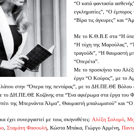
“Ο κατά φαντασία ασθενής”
εγκληματίες”, “Ο έμπορος 
“Βίρα τις άγκυρες” και “Ά
Με το Κ.Θ.Β.Ε στα “Η όπε
“Η τύχη της Μαρούλας”, “
τραγούδι”, “Η θαυμαστή μ
“Οπερέτα”.
Με το προσκήνιο του Αλέξ
έργο “Ο Κούρος”, με το Α
λάτου στην “Όπερα της πεντάρας”, με το ΔΗ.ΠΕ.ΘΕ Βόλου 
με το ΔΗ.ΠΕ.ΘΕ Κοζάνης στα “Ένα αφιέρωμα στα έργα του Φ
σπίτι της Μπερνάντα Άλμα”, Θαυμαστή μπαλωματού” και “Ο
α έχει συνεργαστεί με τους σκηνοθέτες:
Αλέξη Σολομό
,
Μι
ρο
,
Σταμάτη Φασουλή
, Κώστα Μπάκα, Γιώργο Αρμένη,
Παντ