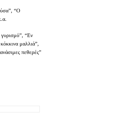
ούσα”, “Ο
.α.
 γυρισμό”, “Εν
 κόκκινα μαλλιά”,
θανάσιμες πεθερές”