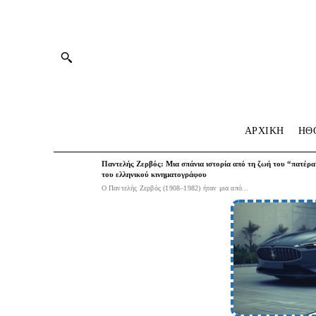
ΑΡΧΙΚΗ
HΘ
Παντελής Ζερβός: Μια σπάνια ιστορία από τη ζωή του “πατέρα
του ελληνικού κινηματογράφου
Ο Παντελής Ζερβός (1908–1982) ήταν μια από...