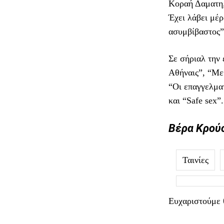
Κοραή Δαματη,
Έχει λάβει μέρ
ασυμβίβαστος”,
Σε σήριαλ την 
Αθήναις”, “Μεθ
“Οι επαγγελματ
και “Safe sex”.
Βέρα Κρού
Ταινίες
Ευχαριστούμε