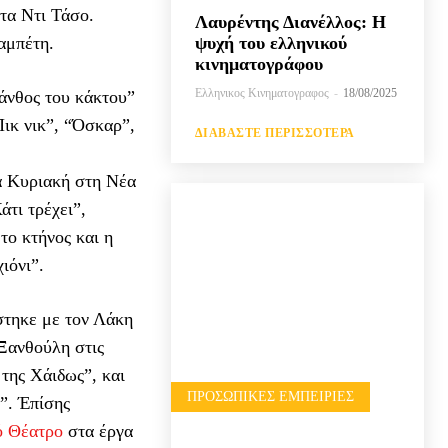
τα Ντι Τάσο.
Λαυρέντης Διανέλλος: Η
αμπέτη.
ψυχή του ελληνικού
κινηματογράφου
Ελληνικος Κινηματογραφος
-
18/08/2025
άνθος του κάκτου”
Πικ νικ”, “Όσκαρ”,
ΔΙΑΒΆΣΤΕ ΠΕΡΙΣΣΌΤΕΡΑ
α Κυριακή στη Νέα
τι τρέχει”,
το κτήνος και η
ιόνι”.
τηκε με τον Λάκη
Ξανθούλη στις
ης Χάιδως”, και
ΠΡΟΣΩΠΙΚΈΣ ΕΜΠΕΙΡΊΕΣ
”. Έπίσης
ό Θέατρο
στα έργα