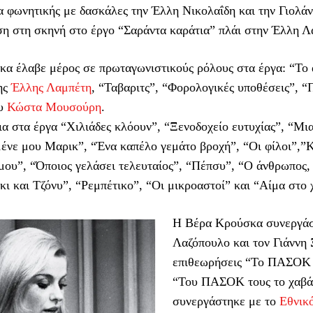
 φωνητικής με δασκάλες την Έλλη Νικολαΐδη και την Γιολάν
η στη σκηνή στο έργο “Σαράντα καράτια” πλάι στην Έλλη Λ
α έλαβε μέρος σε πρωταγωνιστικούς ρόλους στα έργα: “Το 
ης
Έλλης Λαμπέτη
, “Ταβαριτς”, “Φορολογικές υποθέσεις”, “
ου
Κώστα Μουσούρη
.
α στα έργα “Χιλιάδες κλόουν”, “Ξενοδοχείο ευτυχίας”, “Μι
ένε μου Μαρικ”, “Ένα καπέλο γεμάτο βροχή”, “Οι φίλοι”,”Κά
ου”, “Όποιος γελάσει τελευταίος”, “Πέπσυ”, “Ο άνθρωπος, 
ι και Τζόνυ”, “Ρεμπέτικο”, “Οι μικροαστοί” και “Αίμα στο χ
Η Βέρα Κρούσκα συνεργάσ
Λαζόπουλο και τον Γιάννη 
επιθεωρήσεις “Το ΠΑΣΟΚ τ
“Του ΠΑΣΟΚ τους το χαβά
συνεργάστηκε με το
Εθνικ