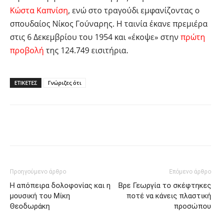
Κώστα Καπνίση
, ενώ στο τραγούδι εμφανίζοντας ο
σπουδαίος Νίκος Γούναρης. Η ταινία έκανε πρεμιέρα
στις 6 Δεκεμβρίου του 1954 και «έκοψε» στην
πρώτη
προβολή
της 124.749 εισιτήρια.
ΕΤΙΚΕΤΕΣ
Γνώριζες ότι
Facebook
Twitter
Pinterest
Προηγούμενο άρθρο
Επόμενο άρθρο
Η απόπειρα δολοφονίας και η
Βρε Γεωργία το σκέφτηκες
μουσική του Μίκη
ποτέ να κάνεις πλαστική
Θεοδωράκη
προσώπου