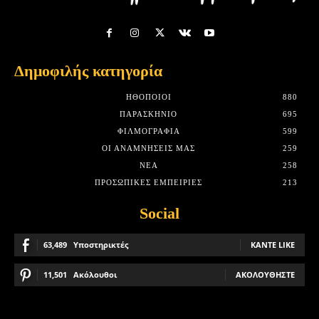
Δημοφιλής κατηγορία
HΘΟΠΟΙΟΊ
880
ΠΑΡΑΣΚΉΝΙΟ
695
ΦΙΛΜΟΓΡΑΦΊΑ
599
ΟΙ ΑΝΑΜΝΉΣΕΙΣ ΜΑΣ
259
ΝΈΑ
258
ΠΡΟΣΩΠΙΚΈΣ ΕΜΠΕΙΡΊΕΣ
213
Social
63,489
Υποστηρικτές
ΚΆΝΤΕ LIKE
11,501
Ακόλουθοι
ΑΚΟΛΟΥΘΉΣΤΕ