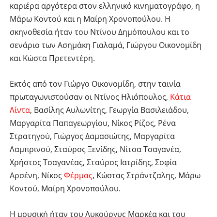
καριέρα αργότερα στον ελληνικό κινηματογράφο, η
Μάρω Κοντού και η Μαίρη Χρονοπούλου. Η
σκηνοθεσία ήταν του Ντίνου Δημόπουλου και το
σενάριο των Ασημάκη Γιαλαμά, Γιώργου Οικονομίδη
και Κώστα Πρετεντέρη.
Εκτός από τον Γιώργο Οικονομίδη, στην ταινία
πρωταγωνιστούσαν οι Ντίνος Ηλιόπουλος,
Κάτια
Λίντα
, Βασίλης Αυλωνίτης, Γεωργία Βασιλειάδου,
Μαργαρίτα Παπαγεωργίου, Νίκος Ρίζος, Ρένα
Στρατηγού, Γιώργος Δαμασιώτης, Μαργαρίτα
Λαμπρινού, Σταύρος Ξενίδης, Νίτσα Τσαγανέα,
Χρήστος Τσαγανέας, Σταύρος Ιατρίδης, Σοφία
Αρσένη, Νίκος
Φέρμας
, Κώστας Στράντζαλης, Μάρω
Κοντού, Μαίρη Χρονοπούλου.
Η μουσική ήταν του Λυκούργυς Μαρκέα και του