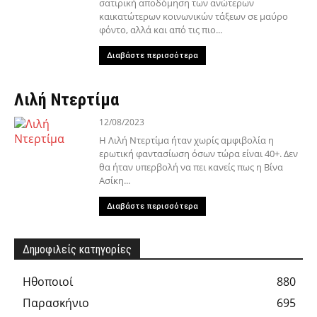
σατιρική αποδόμηση των ανώτερων
καικατώτερων κοινωνικών τάξεων σε μαύρο
φόντο, αλλά και από τις πιο...
Διαβάστε περισσότερα
Λιλή Ντερτίμα
12/08/2023
Η Λιλή Ντερτίμα ήταν χωρίς αμφιβολία η
ερωτική φαντασίωση όσων τώρα είναι 40+. Δεν
θα ήταν υπερβολή να πει κανείς πως η Βίνα
Ασίκη...
Διαβάστε περισσότερα
Δημοφιλείς κατηγορίες
Hθοποιοί
880
Παρασκήνιο
695