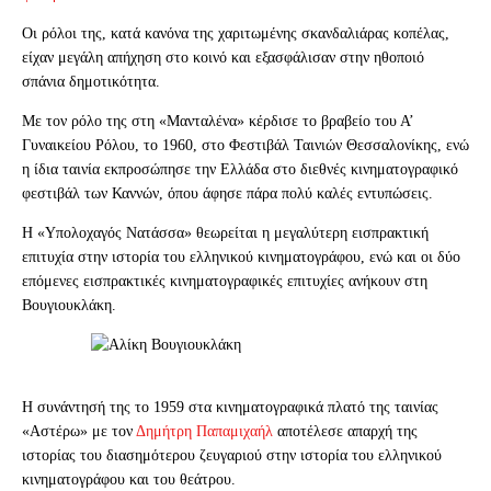
Οι ρόλοι της, κατά κανόνα της χαριτωμένης σκανδαλιάρας κοπέλας,
είχαν μεγάλη απήχηση στο κοινό και εξασφάλισαν στην ηθοποιό
σπάνια δημοτικότητα.
Με τον ρόλο της στη «Μανταλένα» κέρδισε το βραβείο του Α’
Γυναικείου Ρόλου, το 1960, στο Φεστιβάλ Ταινιών Θεσσαλονίκης, ενώ
η ίδια ταινία εκπροσώπησε την Ελλάδα στο διεθνές κινηματογραφικό
φεστιβάλ των Καννών, όπου άφησε πάρα πολύ καλές εντυπώσεις.
Η «Υπολοχαγός Νατάσσα» θεωρείται η μεγαλύτερη εισπρακτική
επιτυχία στην ιστορία του ελληνικού κινηματογράφου, ενώ και οι δύο
επόμενες εισπρακτικές κινηματογραφικές επιτυχίες ανήκουν στη
Βουγιουκλάκη.
Η συνάντησή της το 1959 στα κινηματογραφικά πλατό της ταινίας
«Αστέρω» με τον
Δημήτρη Παπαμιχαήλ
αποτέλεσε απαρχή της
ιστορίας του διασημότερου ζευγαριού στην ιστορία του ελληνικού
κινηματογράφου και του θεάτρου.