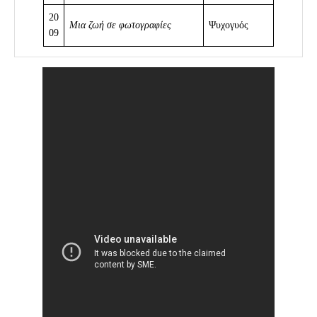
20
Μια ζωή σε φωτογραφίες
Ψυχογυός
09