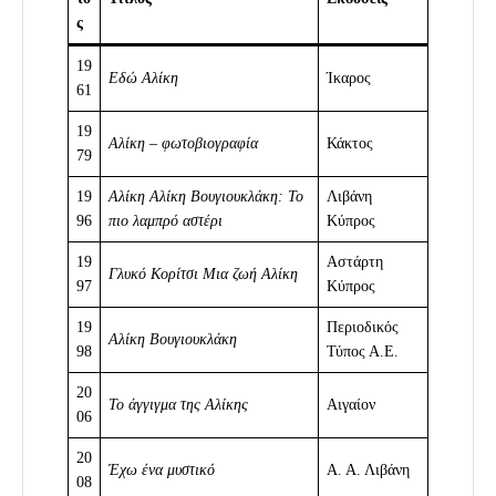
ς
19
Εδώ Αλίκη
Ίκαρος
61
19
Αλίκη – φωτοβιογραφία
Κάκτος
79
19
Αλίκη
Αλίκη Βουγιουκλάκη: Το
Λιβάνη
96
πιο λαμπρό αστέρι
Κύπρος
19
Αστάρτη
Γλυκό Κορίτσι
Μια ζωή Αλίκη
97
Κύπρος
19
Περιοδικός
Αλίκη Βουγιουκλάκη
98
Τύπος Α.Ε.
20
Το άγγιγμα της Αλίκης
Αιγαίον
06
20
Έχω ένα μυστικό
Α. Α. Λιβάνη
08