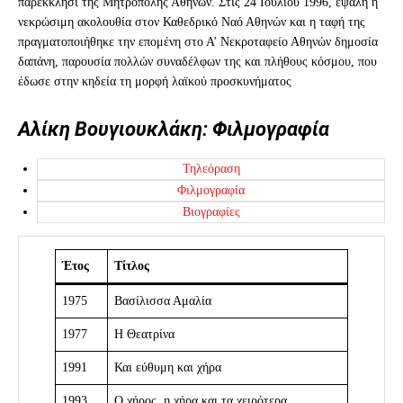
παρεκκλήσι της Μητρόπολης Αθηνών. Στις 24 Ιουλίου 1996, εψάλη η
νεκρώσιμη ακολουθία στον Καθεδρικό Ναό Αθηνών και η ταφή της
πραγματοποιήθηκε την επομένη στο Α’ Νεκροταφείο Αθηνών δημοσία
δαπάνη, παρουσία πολλών συναδέλφων της και πλήθους κόσμου, που
έδωσε στην κηδεία τη μορφή λαϊκού προσκυνήματος
Αλίκη Βουγιουκλάκη: Φιλμογραφία
Τηλεόραση
Φιλμογραφία
Βιογραφίες
Έτος
Τίτλος
1975
Βασίλισσα Αμαλία
1977
Η Θεατρίνα
1991
Και εύθυμη και χήρα
1993
Ο χήρος, η χήρα και τα χειρότερα