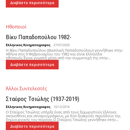
Διαβάστε περισσότερα
Hθοποιοί
Βίκυ Παπαδοπούλου 1982-
Ελληνικος Κινηματογραφος
-
27/07/2020
Η Βίκυ Παπαδοπούλου (Βασιλική Παπαδοπούλου) γεννήθηκε στην
Αθήνα στις 9 Φεβρουαρίου του 1982 και είναι Ελληνίδα
ηθοποιός.Έγινε γνωστή μέσα από την συμμετοχή της στην...
Διαβάστε περισσότερα
Άλλοι Συντελεστές
Σταύρος Τσιώλης (1937-2019)
Ελληνικος Κινηματογραφος
-
10/12/2016
Ο Σταύρος Τσιώλης υπήρξε ένας από τους ξεχωριστούς έλληνες
σκηνοθέτες και σεναριογράφους, με δύο διακριτές περιόδους της
δημιουργικής του πορείας.Ο Σταύρος Τσιώλης γεννήθηκε στην...
Διαβάστε περισσότερα