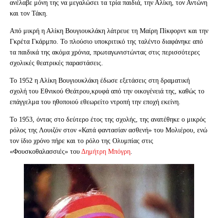
ανέλαβε μόνη της να μεγαλώσει τα τρία παιδιά, την Αλίκη, τον Αντώνη
και τον Τάκη.
Από μικρή η Αλίκη Βουγιουκλάκη λάτρευε τη Μαίρη Πίκφορντ και την
Γκρέτα Γκάρμπο. Το πλούσιο υποκριτικό της ταλέντο διαφάνηκε από
τα παιδικά της ακόμα χρόνια, πρωταγωνιστώντας στις περισσότερες
σχολικές θεατρικές παραστάσεις.
Το 1952 η Αλίκη Βουγιουκλάκη έδωσε εξετάσεις στη δραματική
σχολή του Εθνικού Θεάτρου,κρυφά από την οικογένειά της, καθώς το
επάγγελμα του ηθοποιού εθεωρείτο ντροπή την εποχή εκείνη.
Το 1953, όντας στο δεύτερο έτος της σχολής, της ανατέθηκε ο μικρός
ρόλος της Λουιζόν στον «Κατά φαντασίαν ασθενή» του Μολιέρου, ενώ
τον ίδιο χρόνο πήρε και το ρόλο της Ολυμπίας στις
«Φουσκοθαλασσιές» του
Δημήτρη Μπόγρη
.