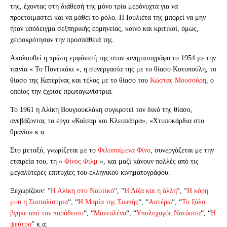
της, έχοντας στη διάθεσή της μόνο τρία μερόνυχτα για να
προετοιμαστεί και να μάθει το ρόλο. Η Ιουλιέτα της μπορεί να μην
ήταν υπόδειγμα σεξπηρικής ερμηνείας, κοινό και κριτικοί, όμως,
χειροκρότησαν την προσπάθειά της.
Ακολουθεί η πρώτη εμφάνισή της στον κινηματογράφο το 1954 με την
ταινία « Το Ποντικάκι », η συνεργασία της με το θίασο Κοτοπούλη, το
θίασο της Κατερίνας και τέλος με το θίασο του
Κώστας Μουσούρη
, ο
οποίος την έχρισε πρωταγωνίστρια.
Το 1961 η Αλίκη Βουγιουκλάκη συγκροτεί τον δικό της θίασο,
ανεβάζοντας τα έργα «Καίσαρ και Κλεοπάτρα», «Χτυποκάρδια στο
θρανίο» κ.α.
Στο μεταξύ, γνωρίζεται με το
Φιλοποίμενα Φίνο
, συνεργάζεται με την
εταιρεία του, τη «
Φίνος Φιλμ
», και μαζί κάνουν πολλές από τις
μεγαλύτερες επιτυχίες του ελληνικού κινηματογράφου.
Ξεχωρίζουν: “
Η Αλίκη στο Ναυτικό
“, “
Η Λίζα και η άλλη
“, “
Η κόρη
μου η Σοσιαλίστρια
“, “
Η Μαρία της Σιωπής
“, “
Αστέρω
“, “
Το ξύλο
βγήκε από τον παράδεισο
“, “
Μανταλένα
“, “
Υπολοχαγός Νατάσσα
“, “
Η
ψεύτρα
” κ.α.