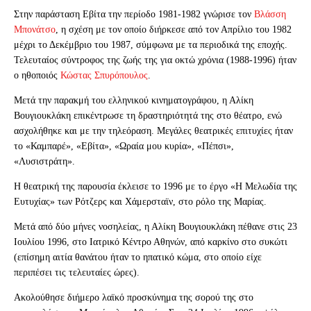
Στην παράσταση Εβίτα την περίοδο 1981-1982 γνώρισε τον
Βλάσση
Μπονάτσο
, η σχέση με τον οποίο διήρκεσε από τον Απρίλιο του 1982
μέχρι το Δεκέμβριο του 1987, σύμφωνα με τα περιοδικά της εποχής.
Τελευταίος σύντροφος της ζωής της για οκτώ χρόνια (1988-1996) ήταν
ο ηθοποιός
Κώστας Σπυρόπουλος
.
Μετά την παρακμή του ελληνικού κινηματογράφου, η Αλίκη
Βουγιουκλάκη επικέντρωσε τη δραστηριότητά της στο θέατρο, ενώ
ασχολήθηκε και με την τηλεόραση. Μεγάλες θεατρικές επιτυχίες ήταν
το «Καμπαρέ», «Εβίτα», «Ωραία μου κυρία», «Πέπσι»,
«Λυσιστράτη».
Η θεατρική της παρουσία έκλεισε το 1996 με το έργο «Η Μελωδία της
Ευτυχίας» των Ρότζερς και Χάμερσταϊν, στο ρόλο της Μαρίας.
Μετά από δύο μήνες νοσηλείας, η Αλίκη Βουγιουκλάκη πέθανε στις 23
Ιουλίου 1996, στο Ιατρικό Κέντρο Αθηνών, από καρκίνο στο συκώτι
(επίσημη αιτία θανάτου ήταν το ηπατικό κώμα, στο οποίο είχε
περιπέσει τις τελευταίες ώρες).
Ακολούθησε διήμερο λαϊκό προσκύνημα της σορού της στο