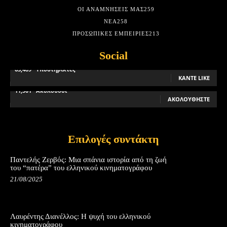
ΟΙ ΑΝΑΜΝΉΣΕΙΣ ΜΑΣ
259
ΝΈΑ
258
ΠΡΟΣΩΠΙΚΈΣ ΕΜΠΕΙΡΊΕΣ
213
Social
63,489
Υποστηρικτές
ΚΆΝΤΕ LIKE
11,501
Ακόλουθοι
ΑΚΟΛΟΥΘΉΣΤΕ
Επιλογές συντάκτη
Παντελής Ζερβός: Μια σπάνια ιστορία από τη ζωή
του “πατέρα” του ελληνικού κινηματογράφου
21/08/2025
Λαυρέντης Διανέλλος: Η ψυχή του ελληνικού
κινηματογράφου