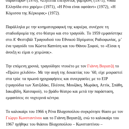
σαραντάρα» (1970), «Ζητείται επειγόντως γαμπρό»ς (1971), «Μια
Ελληνίδα στο χαρέμι» (1971), «Η Ρένα είναι οφσάιντ» (1972), «Η
Κόμισσα της Κέρκυρας» (1972).
Παράλληλα με την κινηματογραφική της καριέρα, συνέχισε τη
σταδιοδρομία της στο θέατρο και στο τραγούδι. Το 1959 εμφανίστηκε
στο Α’ Φεστιβάλ Τραγουδιού του Εθνικού Ιδρύματος Ραδιοφωνίας, μ’
ένα τραγούδι του Κώστα Καπνίση και του Θάνου Σοφού, το «Είσαι η
άνοιξη κι είμαι ο χειμώνας».
Την επόμενη χρονιά, τραγούδησε ντουέτο με τον
Γιάννη Βογιατζή
το
«Πρώτο χελιδόνι». Με την αυγή της δεκαετίας του ’60, είχε μοιραστεί
στα τρία: τα πρωινά ηχογραφήσεις και συνεργασίες με το ΕΙΡ
(τραγούδια των Χατζιδάκι, Πλέσσα, Μουζάκη, Μωράκη, Αττίκ, Σπάθη,
Ιακωβίδη, Κατσαρού), το βράδυ θέατρο και μετά την παράσταση,
εμφανίσεις σε νυχτερινά κέντρα.
Το καλοκαίρι του 1966 η Ρένα Βλαχοπούλου συγκρότησε θίασο με τον
Γιώργο Κωνσταντίνου
και το Γιάννη Βογιατζή, ενώ το καλοκαίρι του
1967 ηγήθηκε του θιάσου Βλαχοπούλου – Κωνσταντίνου –