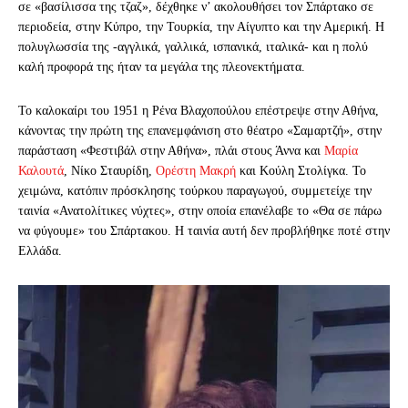
σε «βασίλισσα της τζαζ», δέχθηκε ν’ ακολουθήσει τον Σπάρτακο σε
περιοδεία, στην Κύπρο, την Τουρκία, την Αίγυπτο και την Αμερική. Η
πολυγλωσσία της -αγγλικά, γαλλικά, ισπανικά, ιταλικά- και η πολύ
καλή προφορά της ήταν τα μεγάλα της πλεονεκτήματα.
Το καλοκαίρι του 1951 η Ρένα Βλαχοπούλου επέστρεψε στην Αθήνα,
κάνοντας την πρώτη της επανεμφάνιση στο θέατρο «Σαμαρτζή», στην
παράσταση «Φεστιβάλ στην Αθήνα», πλάι στους Άννα και
Μαρία
Καλουτά
, Νίκο Σταυρίδη,
Ορέστη Μακρή
και Κούλη Στολίγκα. Το
χειμώνα, κατόπιν πρόσκλησης τούρκου παραγωγού, συμμετείχε την
ταινία «Ανατολίτικες νύχτες», στην οποία επανέλαβε το «Θα σε πάρω
να φύγουμε» του Σπάρτακου. Η ταινία αυτή δεν προβλήθηκε ποτέ στην
Ελλάδα.