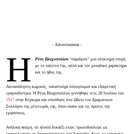
- Advertisement -
Η
Ρένα Βλαχοπούλου
“σφράγισε” μια ολόκληρη εποχή
με το ταλέντο της, αλλά και τον μοναδικό χαρακτήρα
και το ήθος της.
Ανεπανάληπτη κωμικός, ταλαντούχα σόουγουμαν και εξαιρετική
τραγουδίστρια. Η Ρένα Βλαχοπούλου γεννήθηκε στις 28 Ιουλίου του
1917
στην Κέρκυρα και σπούδασε στο Ωδείο του Δραματικού
Συλλόγου της γένετειράς της, όπου έκανε και τις πρώτες της
εμφανίσεις.
Ανήλικη ακόμη, σε ηλικία δεκαέξι ετών, πρωτοδούλεψε ως
επαγγελματίας σε ζαχαροπλαστείο στη Σπιανάδα. Εκεί, το καλοκαίρι