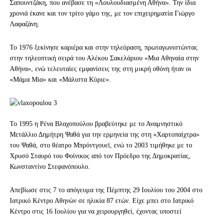
Σαπουντζάκη, που ανέβασε τη «Λουλουδιασμένη Αθήνα». Την ίδια
χρονιά έκανε και τον τρίτο γάμο της, με τον επιχειρηματία Γιώργο
Λαφαζάνη.
Το 1976 ξεκίνησε καριέρα και στην τηλεόραση, πρωταγωνιστώντας
στην τηλεοπτική σειρά του Αλέκου Σακελάριου «Μια Αθηναία στην
Αθήνα», ενώ τελευταίες εμφανίσεις της στη μικρή οθόνη ήταν οι
«Μάμα Μία» και «Μάλιστα Κύριε».
Το 1995 η Ρένα Βλαχοπούλου βραβεύτηκε με το Αναμνηστικό
Μετάλλιο Δημήτρη Ψαθά για την ερμηνεία της στη «Χαρτοπαίχτρα»
του Ψαθά, στο θέατρο Μπρόντγουεϊ, ενώ το 2003 τιμήθηκε με το
Χρυσό Σταυρό του Φοίνικος από τον Πρόεδρο της Δημοκρατίας,
Κωνσταντίνο Στεφανόπουλο.
Απεβίωσε στις 7 το απόγευμα της Πέμπτης 29 Ιουλίου του 2004 στο
Ιατρικό Κέντρο Αθηνών σε ηλικία 87 ετών. Είχε μπει στο Ιατρικό
Κέντρο στις 16 Ιουλίου για να χειρουργηθεί, έχοντας υποστεί