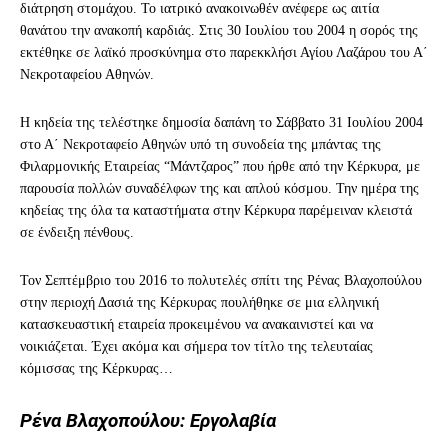
διάτρηση στομάχου. Το ιατρικό ανακοινωθέν ανέφερε ως αιτία
θανάτου την ανακοπή καρδιάς. Στις 30 Ιουλίου του 2004 η σορός της
εκτέθηκε σε λαϊκό προσκύνημα στο παρεκκλήσι Αγίου Λαζάρου του Α΄
Νεκροταφείου Αθηνών.
Η κηδεία της τελέστηκε δημοσία δαπάνη το Σάββατο 31 Ιουλίου 2004
στο Α΄ Νεκροταφείο Αθηνών υπό τη συνοδεία της μπάντας της
Φιλαρμονικής Εταιρείας “Μάντζαρος” που ήρθε από την Κέρκυρα, με
παρουσία πολλών συναδέλφων της και απλού κόσμου. Την ημέρα της
κηδείας της όλα τα καταστήματα στην Κέρκυρα παρέμειναν κλειστά
σε ένδειξη πένθους.
Τον Σεπτέμβριο του 2016 το πολυτελές σπίτι της Ρένας Βλαχοπούλου
στην περιοχή Δασιά της Κέρκυρας πουλήθηκε σε μια ελληνική
κατασκευαστική εταιρεία προκειμένου να ανακαινιστεί και να
νοικιάζεται. Έχει ακόμα και σήμερα τον τίτλο της τελευταίας
κόμισσας της Κέρκυρας…
Ρένα Βλαχοπούλου: Εργολαβία