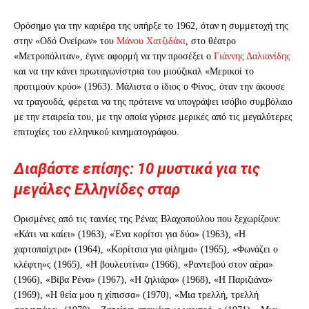
Ορόσημο για την καριέρα της υπήρξε το 1962, όταν η συμμετοχή της
στην «Οδό Ονείρων» του
Μάνου Χατζιδάκι
, στο θέατρο
«Μετροπόλιταν», έγινε αφορμή να την προσέξει ο
Γιάννης Δαλιανίδης
και να την κάνει πρωταγωνίστρια του μιούζικαλ «Μερικοί το
προτιμούν κρύο» (1963). Μάλιστα ο ίδιος ο Φίνος, όταν την άκουσε
να τραγουδά, φέρεται να της πρότεινε να υπογράψει ισόβιο συμβόλαιο
με την εταιρεία του, με την οποία γύρισε μερικές από τις μεγαλύτερες
επιτυχίες του ελληνικού κινηματογράφου.
Διαβάστε επίσης: 10 μυστικά για τις
μεγάλες Ελληνίδες σταρ
Ορισμένες από τις ταινίες της Ρένας Βλαχοπούλου που ξεχωρίζουν:
«Κάτι να καίει» (1963), «Ένα κορίτσι για δύο» (1963), «Η
χαρτοπαίχτρα» (1964), «Κορίτσια για φίλημα» (1965), «Φωνάζει ο
κλέφτη»ς (1965), «Η βουλευτίνα» (1966), «Ραντεβού στον αέρα»
(1966), «Βίβα Ρένα» (1967), «Η ζηλιάρα» (1968), «Η Παριζιάνα»
(1969), «Η θεία μου η χίπισσα» (1970), «Μια τρελλή, τρελλή