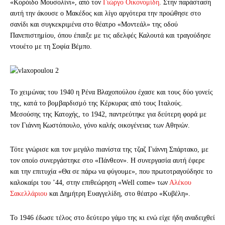
«Κορόιδο Μουσολίνι», από τον
Γιώργο Οικονομίδη
. Στην παράσταση
αυτή την άκουσε ο Μακέδος και λίγο αργότερα την προώθησε στο
σανίδι και συγκεκριμένα στο θέατρο «Μοντεάλ» της οδού
Πανεπιστημίου, όπου έπαιξε με τις αδελφές Καλουτά και τραγούδησε
ντουέτο με τη Σοφία Βέμπο.
Το χειμώνας του 1940 η Ρένα Βλαχοπούλου έχασε και τους δύο γονείς
της, κατά το βομβαρδισμό της Κέρκυρας από τους Ιταλούς.
Μεσούσης της Κατοχής, το 1942, παντρεύτηκε για δεύτερη φορά με
τον Γιάννη Κωστόπουλο, γόνο καλής οικογένειας των Αθηνών.
Τότε γνώρισε και τον μεγάλο πιανίστα της τζαζ Γιάννη Σπάρτακο, με
τον οποίο συνεργάστηκε στο «Πάνθεον». Η συνεργασία αυτή έφερε
και την επιτυχία «Θα σε πάρω να φύγουμε», που πρωτοτραγούδησε το
καλοκαίρι του ’44, στην επιθεώρηση «Well come» των
Αλέκου
Σακελλάριου
και Δημήτρη Ευαγγελίδη, στο θέατρο «Κυβέλη».
Το 1946 έδωσε τέλος στο δεύτερο γάμο της κι ενώ είχε ήδη αναδειχθεί