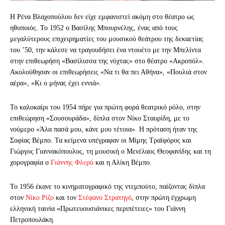
Η Ρένα Βλαχοπούλου δεν είχε εμφανιστεί ακόμη στο θέατρο ως
ηθοποιός. Το 1952 ο Βασίλης Μπουρνέλης, ένας από τους
μεγαλύτερους επιχειρηματίες του μουσικού θεάτρου της δεκαετίας
του ’50, την κάλεσε να τραγουδήσει ένα ντουέτο με την Μπελίντα
στην επιθεωρήση «Βασίλισσα της νύχτας» στο θέατρο «Ακροπόλ».
Ακολούθησαν οι επιθεωρήσεις «Να τι θα πει Αθήνα», «Πουλιά στον
αέρα», «Κι ο μήνας έχει εννιά».
Το καλοκαίρι του 1954 πήρε για πρώτη φορά θεατρικό ρόλο, στην
επιθεώρηση «Σουσουράδα», δίπλα στον Νίκο Σταυρίδη, με το
νούμερο «Άλα πασά μου, κάνε μου τέτοια». Η πρόταση ήταν της
Σοφίας Βέμπο. Τα κείμενα υπέγραφαν οι Μίμης Τραϊφόρος και
Γιώργος Γιαννακόπουλος, τη μουσική ο Μενέλαος Θεοφανίδης και τη
χορογραφία ο
Γιάννης Φλερύ
και η Αλίκη Βέμπο.
Το 1956 έκανε το κινηματογραφικό της ντεμπούτο, παίζοντας δίπλα
στον
Νίκο Ρίζο
και τον
Στέφανο Στρατηγό
, στην πρώτη έγχρωμη
ελληνική ταινία «Πρωτευουσιάνικες περιπέτειες» του Γιάννη
Πετροπουλάκη.