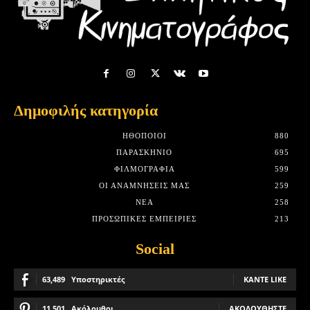
Δημοφιλής κατηγορία
HΘΟΠΟΙΟΊ
880
ΠΑΡΑΣΚΉΝΙΟ
695
ΦΙΛΜΟΓΡΑΦΊΑ
599
ΟΙ ΑΝΑΜΝΉΣΕΙΣ ΜΑΣ
259
ΝΈΑ
258
ΠΡΟΣΩΠΙΚΈΣ ΕΜΠΕΙΡΊΕΣ
213
Social
63,489
Υποστηρικτές
ΚΆΝΤΕ LIKE
11,501
Ακόλουθοι
ΑΚΟΛΟΥΘΉΣΤΕ