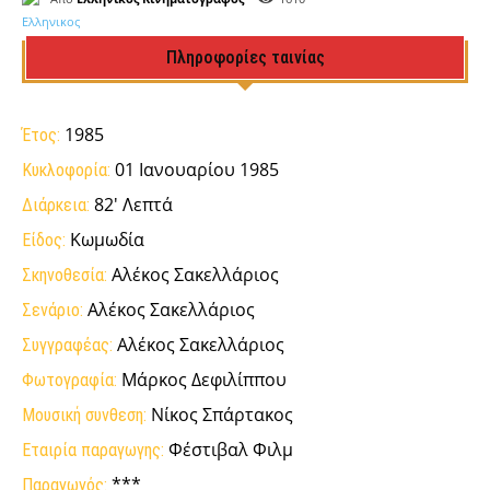
Πληροφορίες ταινίας
1985
Έτος:
01 Ιανουαρίου 1985
Κυκλοφορία:
82' Λεπτά
Διάρκεια:
Κωμωδία
Είδος:
Αλέκος Σακελλάριος
Σκηνοθεσία:
Αλέκος Σακελλάριος
Σενάριο:
Αλέκος Σακελλάριος
Συγγραφέας:
Μάρκος Δεφιλίππου
Φωτογραφία:
Νίκος Σπάρτακος
Μουσική συνθεση:
Φέστιβαλ Φιλμ
Εταιρία παραγωγης:
***
Παραγωγός: