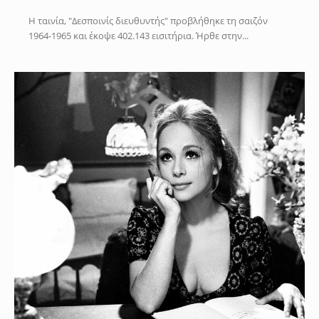
Η ταινία, "Δεσποινίς διευθυντής" προβλήθηκε τη σαιζόν
1964-1965 και έκοψε 402.143 εισιτήρια. Ήρθε στην...