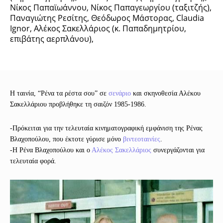
Νίκος Παπαϊωάννου, Νίκος Παπαγεωργίου (ταξιτζής),
Παναγιώτης Ρεσίτης, Θεόδωρος Μάστορας, Claudia
Ignor, Αλέκος Σακελλάριος (κ. Παπαδημητρίου,
επιβάτης αερπλάνου),
Η ταινία, “Ρένα τα ρέστα σου” σε
σενάριο
και σκηνοθεσία Αλέκου
Σακελλάριου προβλήθηκε τη σαιζόν 1985-1986.
-Πρόκειται για την τελευταία κινηματογραφική εμφάνιση της Ρένας
Βλαχοπούλου, που έκτοτε γύρισε μόνο
βιντεοταινίες
.
-Η Ρένα Βλαχοπούλου και ο
Αλέκος Σακελλάριος
συνεργάζονται για
τελευταία φορά.