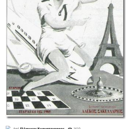
Από
Ελληνικος Κινηματογραφος
1610