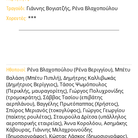
Γιάννης Βογιατζής, Ρένα Βλαχοπούλου
Τραγούδι:
***
Χορευτές:
Facebook
Twitter
Pinterest
Tumb
Ρένα Βλαχοπούλου (Ρένα Βεριγγίου), Μπέτυ
Ηθοποιοί:
Βαλάση (Μπέτυ Πιπιλή), Δημήτρης Καλλιβωκάς
(Δημήτριος Βερίγγιος), Τάσος Ψωμόπουλος
(Περικλής, μαυραγορίτης), Γιώργος Πολυχρονίδης
(τρομοκράτης), Σάββας Τασίου (επιβάτης
αερπλάνου), Βαγγέλης Πρωτόπαππας (Χρήστος),
Σπύρος Μεριανός (τοκογλύφος), Γιώργος Γεωργίου
(παίκτης ρουλέτας), Σταυρούλα Δρίτσα (υπάλληλος
αεροπορικής εταιρείας), Άννα Κορολόου, Ασημάκης
Κάβουρας, Γιάννης Μελαχροινούδης
(δημοσιογράφος), Κώστας Λάσκος (δημοσιογράφος),