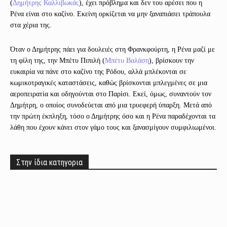
(
Δημήτρης Καλλιβωκάς
), έχει πρόβλημα και δεν του αρέσει που η
Ρένα είναι στο καζίνο. Εκείνη ορκίζεται να μην ξαναπιάσει τράπουλα
στα χέρια της.
Όταν ο Δημήτρης πάει για δουλειές στη Φρανκφούρτη, η Ρένα μαζί με
τη φίλη της, την Μπέτυ Πιπιλή (
Μπέτυ Βαλάση
), βρίσκουν την
ευκαιρία να πάνε στο καζίνο της Ρόδου, αλλά μπλέκονται σε
κωμικοτραγικές καταστάσεις, καθώς βρίσκονται μπλεγμένες σε μια
αεροπειρατία και οδηγούνται στο Παρίσι. Εκεί, όμως, συναντούν τον
Δημήτρη, ο οποίος συνοδεύεται από μια τρυεφερή ύπαρξη. Μετά από
την πρώτη έκπληξη, τόσο ο Δημήτρης όσο και η Ρένα παραδέχονται τα
λάθη που έχουν κάνει στον γάμο τους και ξανασμίγουν συμφιλιωμένοι.
Στην ίδια κατηγορια