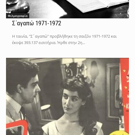
Φιλμογραφία
Σ΄αγαπώ 1971-1972
Η ταινία, "Σ΄αγαπώ" προβλήθηκε τη σαιζόν 1971-1972 και
έκοψε 393.137 εισιτήρια. Ήρθε στην 2η...