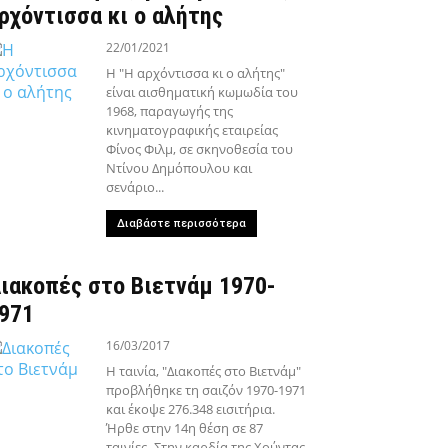
ρχόντισσα κι ο αλήτης
22/01/2021
Η "Η αρχόντισσα κι ο αλήτης"
είναι αισθηματική κωμωδία του
1968, παραγωγής της
κινηματογραφικής εταιρείας
Φίνος Φιλμ, σε σκηνοθεσία του
Ντίνου Δημόπουλου και
σενάριο...
Διαβάστε περισσότερα
ιακοπές στο Βιετνάμ 1970-
971
16/03/2017
Η ταινία, "Διακοπές στο Βιετνάμ"
προβλήθηκε τη σαιζόν 1970-1971
και έκοψε 276.348 εισιτήρια.
Ήρθε στην 14η θέση σε 87
ταινίες.-Στην καρδία της Χούντας,