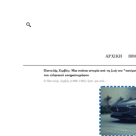
ΑΡΧΙΚΗ
HΘ
Παντελής Ζερβός: Μια σπάνια ιστορία από τη ζωή του “πατέρα
του ελληνικού κινηματογράφου
Ο Παντελής Ζερβός (1908–1982) ήταν μια από...