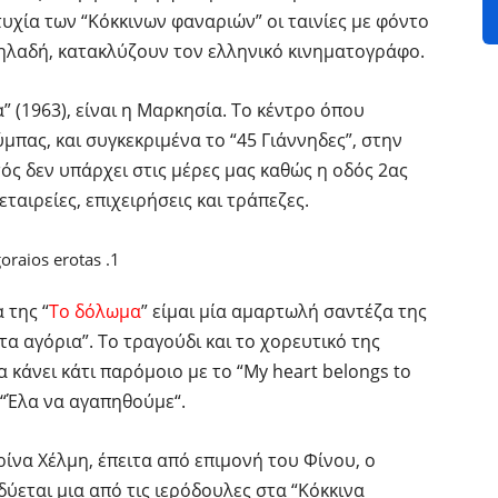
υχία των “Κόκκινων φαναριών” οι ταινίες με φόντο
δηλαδή, κατακλύζουν τον ελληνικό κινηματογράφο.
” (1963), είναι η Μαρκησία. Το κέντρο όπου
πας, και συγκεκριμένα το “45 Γιάννηδες”, στην
ς δεν υπάρχει στις μέρες μας καθώς η οδός 2ας
ταιρείες, επιχειρήσεις και τράπεζες.
 της “
Το δόλωμα
” είμαι μία αμαρτωλή σαντέζα της
 αγόρια”. Tο τραγούδι και το χορευτικό της
να κάνει κάτι παρόμοιο με το “My heart belongs to
 “Έλα να αγαπηθούμε“.
ρίνα Χέλμη, έπειτα από επιμονή του Φίνου, ο
δύεται μια από τις ιερόδουλες στα “Κόκκινα