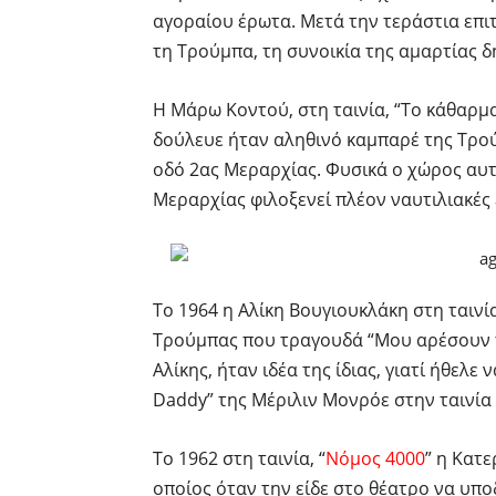
αγοραίου έρωτα. Μετά την τεράστια επιτ
τη Τρούμπα, τη συνοικία της αμαρτίας 
Η Μάρω Κοντού, στη ταινία, “Το κάθαρμα
δούλευε ήταν αληθινό καμπαρέ της Τρούμ
οδό 2ας Μεραρχίας. Φυσικά ο χώρος αυτό
Μεραρχίας φιλοξενεί πλέον ναυτιλιακές ε
Το 1964 η Αλίκη Βουγιουκλάκη στη ταινία
Τρούμπας που τραγουδά “Μου αρέσουν τα
Αλίκης, ήταν ιδέα της ίδιας, γιατί ήθελε 
Daddy” της Μέριλιν Μονρόε στην ταινία
Το 1962 στη ταινία, “
Νόμος 4000
” η Κατε
οποίος όταν την είδε στο θέατρο να υπο