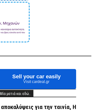
Sell your car easily
Visit cardeal.gr
Μία ματιά και εδώ..
 αποκαλύψεις για την ταινία, Η