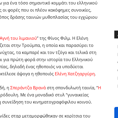
 για ένα τόσο σημαντικό κομμάτι του ελληνικού
ς οι φορές που οι πλέον κακόφημες συνοικίες,
τόπος δράσης ταινιών μυθοπλασίας του εγχώριου
Αγνή του λιμανιού
” της Φίνος Φιλμ. Η Ελένη
ζεται στην Τρούμπα, η οποία και παρασύρει το
 νύχτας, τα καμπαρέ και τον τζόγο και τελικά στη
αι για πρώτη φορά στην ιστορία του Ελληνικού
ίας, δηλαδή ένας ηθοποιός να υποδύεται
εκτέλεσε άψογα η ηθοποιός
Ελένη Χατζηαργύρη
.
δή, η
Σπεράντζα Βρανά
στη σπονδυλωτή ταινία, “
Η
ιερόδουλη. Με ένα μοναδικό στυλ “γυναικείας
τη συνείδηση του κινηματογραφόφιλου κοινού.
ληνίδες σταρ μεταμορφώθηκαν σε κορίτσια του