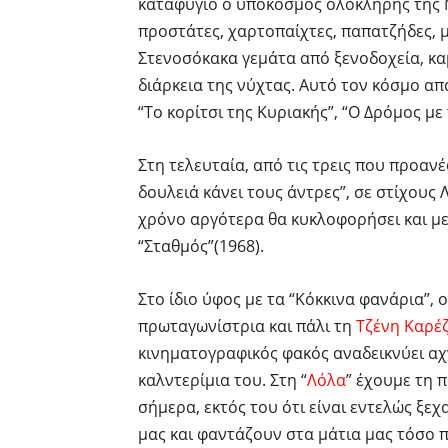
καταφύγιο ο υπόκοσμος ολόκληρης της Μ
προστάτες, χαρτοπαίχτες, παπατζήδες, 
Στενοσόκακα γεμάτα από ξενοδοχεία, κα
διάρκεια της νύχτας. Αυτό τον κόσμο απ
“Το κορίτσι της Κυριακής”, “Ο Δρόμος με 
Στη τελευταία, από τις τρεις που προαν
δουλειά κάνει τους άντρες”, σε στίχου
χρόνο αργότερα θα κυκλοφορήσει και με
“Σταθμός”(1968).
Στο ίδιο ύφος με τα “Κόκκινα φανάρια”, ο
πρωταγωνίστρια και πάλι τη
Τζένη Καρέ
κινηματογραφικός φακός αναδεικνύει αχν
καλντερίμια του. Στη “
Λόλα
” έχουμε τη 
σήμερα, εκτός του ότι είναι εντελώς ξε
μας και φαντάζουν στα μάτια μας τόσο 