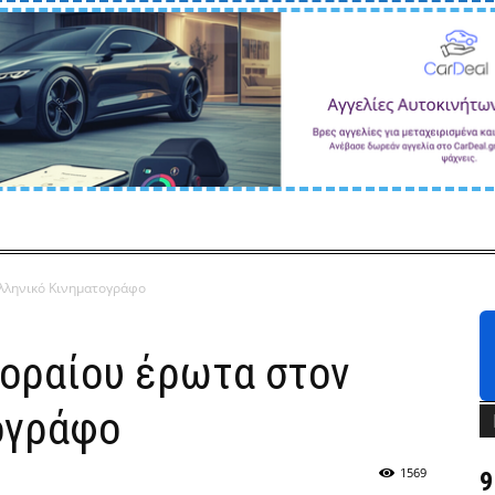
Ελληνικό Κινηματογράφο
γοραίου έρωτα στον
ογράφο
1569
9