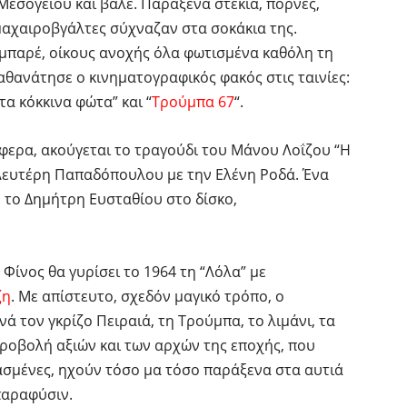
εσογείου και βάλε. Παράξενα στέκια, πόρνες,
μαχαιροβγάλτες σύχναζαν στα σοκάκια της.
μπαρέ, οίκους ανοχής όλα φωτισμένα καθόλη τη
αθανάτησε ο κινηματογραφικός φακός στις ταινίες:
τα κόκκινα φώτα” και “
Τρούμπα 67
“.
έφερα, ακούγεται το τραγούδι του Μάνου Λοΐζου “Η
ς Λευτέρη Παπαδόπουλου με την Ελένη Ροδά. Ένα
 το Δημήτρη Ευσταθίου στο δίσκο,
 Φίνος θα γυρίσει το 1964 τη “Λόλα” με
ζη
. Με απίστευτο, σχεδόν μαγικό τρόπο, ο
ά τον γκρίζο Πειραιά, τη Τρούμπα, το λιμάνι, τα
προβολή αξιών και των αρχών της εποχής, που
χασμένες, ηχούν τόσο μα τόσο παράξενα στα αυτιά
παραφύσιν.