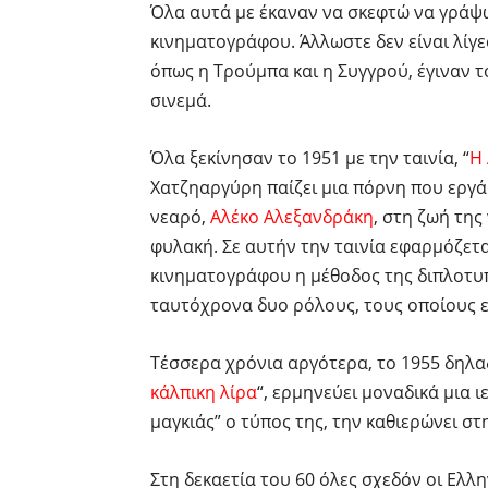
Όλα αυτά με έκαναν να σκεφτώ να γράψω
κινηματογράφου. Άλλωστε δεν είναι λίγε
όπως η Τρούμπα και η Συγγρού, έγιναν 
σινεμά.
Όλα ξεκίνησαν το 1951 με την ταινία, “
Η 
Χατζηαργύρη παίζει μια πόρνη που εργά
νεαρό,
Αλέκο Αλεξανδράκη
, στη ζωή της
φυλακή. Σε αυτήν την ταινία εφαρμόζετ
κινηματογράφου η μέθοδος της διπλοτυπ
ταυτόχρονα δυο ρόλους, τους οποίους 
Τέσσερα χρόνια αργότερα, το 1955 δηλα
κάλπικη λίρα
“, ερμηνεύει μοναδικά μια 
μαγκιάς” ο τύπος της, την καθιερώνει σ
Στη δεκαετία του 60 όλες σχεδόν οι Ελ