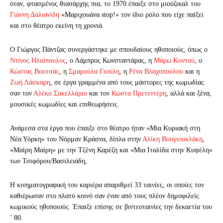
όταν, φτασμένος θιασάρχης πια, το 1970 έπαιξε στο μιούζικαλ του
Γιάννη Δαλιανίδη
«Μαρι­χουάνα stop!» τον ίδιο ρόλο που είχε παίξει
και στο θέατρο εκείνη τη χρονιά.
Ο Γιώργος Πάντζας συνεργάστηκε με σπουδαίους ηθοποιούς, όπως ο
Ντίνος Ηλιόπουλος
, ο Λάμπρος Κωνσταντάρας, η
Μάρω Κοντού
, ο
Κώστας Βουτσάς
, η
Σμαρούλα Γιούλη
, η
Ρένα Βλαχοπούλου
και η
Ζωή Λάσκαρη
, σε έργα γραμμένα από τους μάστορες της κωμωδίας
σαν τον
Αλέκο Σακελλάριο
και τον
Κώστα Πρετεντέρη
, αλλά και ξένα,
μουσικές κωμωδίες και επιθεωρήσεις.
Ανάμεσα στα έργα που έπαιξε στο θέατρο ήταν «Μια Κυριακή στη
Νέα Υόρκη» του Νόρμαν Κράσνα, δίπλα στην
Αλίκη Βουγιουκλάκη
,
«Μαίρη Μαίρη» με την Τζένη Καρέζη και «Μια Ιταλίδα στην Κυψέλη»
των Τσιφόρου/Βασιλειάδη,
Η κινηματογραφική του καριέρα απαριθμεί 33 ταινίες, οι οποίες τον
καθιέρωσαν στο πλατύ κοινό σαν έναν από τους πλέον δημοφιλείς
κωμικούς ηθοποιούς. Έπαιξε επίσης σε βιντεοταινίες την δεκαετία του
’ 80.