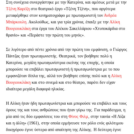
Στη συνέχεια συνεργάστηκε με την Κατερίνα, και αμέσως μετά με την
Τζένη Καρέζη
στο θεατρικό έργο «Τζένη Τζένη», που αργότερα
μεταφέρθηκε στον κινηματογράφο με πρωταγωνιστή τον
Ανδρέα
Μπάρκουλη
. Ακολούθως, και για τρία χρόνια, έπαιξε με την
Αλίκη
Βουγιουκλάκη
στα έργα του Αλέκου Σακελλάριου «Χτυποκάρδια στο
θρανίο» και «Περάστε την πρώτη του μηνός».
Σε λιγότερο από πέντε χρόνια από την πρώτη του εμ­φάνιση, ο Γιώργος
Πάντζας ήταν πρωταγωνιστής. Θεατρικά, τον βοήθησε πολύ η
Κατερίνα, μεγάλη πρωταγωνίστρια εκείνης της εποχής, η οποία
μπορούσε να επιβάλει πρωταγωνιστή ή πρωταγωνίστρια με το που
εμφανιζόταν δίπλα της, αλλά τον βοήθησε επίσης πολύ και η
Αλίκη
Βουγιουκλάκη
και στο σινεμά και στο θέατρο, παρότι δεν είχαν
ιδιαίτερα μεγάλη διαφορά ηλικίας.
Η Αλίκη ήταν ήδη πρωταγωνίστρια και μπορούσε να επιβάλει και τους
όρους της και τους ανθρώπους που ήταν γύρω της. Για παράδειγμα, η
μία από τις δύο εμφανίσεις του στη
Φίνος Φιλμ
, στην ταινία «Η Λίζα
και η άλλη» (1961), στην οποία ερμήνευσε τον ρόλο ενός φιλότιμου
δικηγόρου έγινε ύστερα από απαίτηση της Αλίκης. Η δεύτερη έγινε