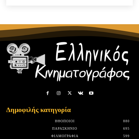
Δημοφιλής κατηγορία
HΘΟΠΟΙΟΊ
880
ΠΑΡΑΣΚΉΝΙΟ
695
ΦΙΛΜΟΓΡΑΦΊΑ
599