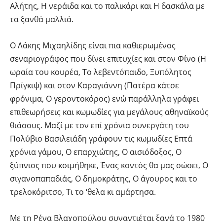
Αλήτης, Η νεράιδα και το παλικάρι και Η δασκάλα με
τα ξανθά μαλλιά.
Ο Λάκης Μιχαηλίδης είναι πια καθιερωμένος
σεναριογράφος που δίνει επιτυχίες και στον Φίνο (Η
ωραία του κουρέα, Το λεβεντόπαιδο, Ξυπόλητος
Πρίγκιψ) και στον Καραγιάννη (Πατέρα κάτσε
φρόνιμα, Ο γεροντοκόρος) ενώ παράλληλα γράφει
επιθεωρήσεις και κωμωδίες για μεγάλους αθηναϊκούς
θιάσους. Μαζί με τον επί χρόνια συνεργάτη του
Πολύβιο Βασιλειάδη γράφουν τις κωμωδίες Επτά
χρόνια γάμου, Ο επαρχιώτης, Ο αισιόδοξος, Ο
ξύπνιος που κοιμήθηκε, Ένας κοντός θα μας σώσει, Ο
σιγανοπαπαδιάς, Ο δημοκράτης, Ο άγουρος και το
τρελοκόριτσο, Τι το ‘θελα κι αμάρτησα.
Με τη Ρένα Βλαχοπούλου συναντιέται ξανά το 1980