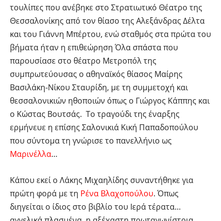
τουλίπες που ανέβηκε στο Στρατιωτικό Θέατρο της
Θεσσαλονίκης από τον θίασο της Αλεξάνδρας Δέλτα
και του Γιάννη Μπέρτου, ενώ σταθμός στα πρώτα του
βήματα ήταν η επιθεώρηση Όλα σπάστα που
παρουσίασε στο θέατρο Μετροπόλ της
συμπρωτεύουσας ο αθηναϊκός θίασος Μαίρης
Βασιλάκη-Νίκου Σταυρίδη, με τη συμμετοχή και
θεσσαλονικιών ηθοποιών όπως ο Γιώργος Κάππης και
ο Κώστας Βουτσάς. Το τραγούδι της έναρξης
ερμήνευε η επίσης Σαλονικιά Κική Παπαδοπούλου
που σύντομα τη γνώρισε το πανελλήνιο ως
Μαρινέλλα
…
Κάπου εκεί ο Λάκης Μιχαηλίδης συναντήθηκε για
πρώτη φορά με τη
Ρένα Βλαχοπούλου
. Όπως
διηγείται ο ίδιος στο βιβλίο του Ιερά τέρατα…
αγγελικά πλασμένα, η αξέχαστη πρωταγωνίστρια