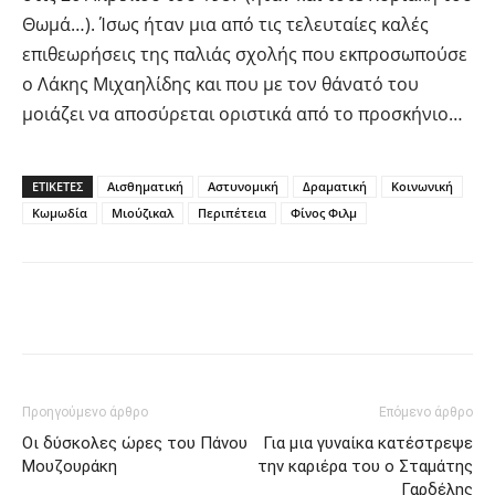
Θωμά…). Ίσως ήταν μια από τις τελευταίες καλές
επιθεωρήσεις της παλιάς σχολής που εκπροσωπούσε
ο Λάκης Μιχαηλίδης και που με τον θάνατό του
μοιάζει να αποσύρεται οριστικά από το προσκήνιο…
ΕΤΙΚΕΤΕΣ
Αισθηματική
Αστυνομική
Δραματική
Κοινωνική
Κωμωδία
Μιούζικαλ
Περιπέτεια
Φίνος Φιλμ
Facebook
Twitter
Pinterest
Προηγούμενο άρθρο
Επόμενο άρθρο
Οι δύσκολες ώρες του Πάνου
Για μια γυναίκα κατέστρεψε
Μουζουράκη
την καριέρα του ο Σταμάτης
Γαρδέλης