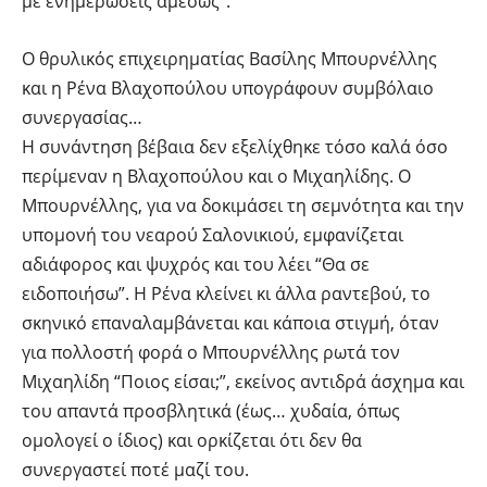
με ενημερώσεις αμέσως”.
Ο θρυλικός επιχειρηματίας Βασίλης Μπουρνέλλης
και η Ρένα Βλαχοπούλου υπογράφουν συμβόλαιο
συνεργασίας…
Η συνάντηση βέβαια δεν εξελίχθηκε τόσο καλά όσο
περίμεναν η Βλαχοπούλου και ο Μιχαηλίδης. Ο
Μπουρνέλλης, για να δοκιμάσει τη σεμνότητα και την
υπομονή του νεαρού Σαλονικιού, εμφανίζεται
αδιάφορος και ψυχρός και του λέει “Θα σε
ειδοποιήσω”. Η Ρένα κλείνει κι άλλα ραντεβού, το
σκηνικό επαναλαμβάνεται και κάποια στιγμή, όταν
για πολλοστή φορά ο Μπουρνέλλης ρωτά τον
Μιχαηλίδη “Ποιος είσαι;”, εκείνος αντιδρά άσχημα και
του απαντά προσβλητικά (έως… χυδαία, όπως
ομολογεί ο ίδιος) και ορκίζεται ότι δεν θα
συνεργαστεί ποτέ μαζί του.