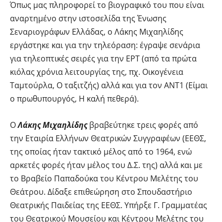
Όπως μας πληροφορεί το βιογραφικό του που είναι
αναρτημένο στην ιστοσελίδα της Ένωσης
Σεναριογράφων Ελλάδας, ο Λάκης Μιχαηλίδης
εργάστηκε και για την τηλεόραση: έγραψε σενάρια
για τηλεοπτικές σειρές για την ΕΡΤ (από τα πρώτα
κιόλας χρόνια λειτουργίας της, πχ. Οικογένεια
Ταμτούρλα, Ο ταξιτζής) αλλά και για τον ΑΝΤ1 (Είμαι
ο πρωθυπουργός, Η καλή πεθερά).
Ο
Λάκης Μιχαηλίδης
βραβεύτηκε τρεις φορές από
την Εταιρία Ελλήνων Θεατρικών Συγγραφέων (ΕΕΘΣ,
της οποίας ήταν τακτικό μέλος από το 1964, ενώ
αρκετές φορές ήταν μέλος του Δ.Σ. της) αλλά και με
το Βραβείο Παπαδούκα του Κέντρου Μελέτης του
Θεάτρου. Δίδαξε επιθεώρηση στο Σπουδαστήριο
Θεατρικής Παιδείας της ΕΕΘΣ. Υπήρξε Γ. Γραμματέας
του Θεατρικού Μουσείου και Κέντρου Μελέτης του