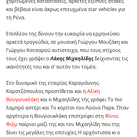
χαριτωμένες καταστάσεις, αρκετές έξυπνες άτακες
και βέβαια είναι άκρως επιτυχμένα star vehicles για
τη Ρένα.
Επιπλέον της δίνουν την ευκαιρία να ερμηνεύσει
αρκετά τραγούδια, σε μουσική Γιώργου Μουζάκη και
Γιώργου Κατσαρού αντίστοιχα, που τους στίχους
τους έχει γράψει ο
Λάκης Μιχαηλίδης
δείχνοντας τις
ικανότητές του και σ’ αυτόν τον τομέα.
Στο δυναμικό της εταιρίας Καραγιάννης-
Καρατζόπουλος προστίθεται και η
Αλίκη
Βουγιουκλάκη
και ο Μιχαηλίδης τής γράφει Το πιο
λαμπρό αστέρι και Το κορίτσι του Λούνα Παρκ. Όταν
αργότερα η Βουγιουκλάκη επιστρέφει στη
Φίνος
Φιλμ
παίρνει μαζί της και τον Μιχαηλίδη που της
δίνει τις μεγάλες της επιτυχίες Η αρχόντισσα κι ο