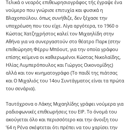
Τελικά ο νεαρός επιθεωρησιογράφος τής έγραψε ένα
νούμερο που γνώρισε επιτυχία και φυσικά η
Βλαχοπούλου. όπως συνήθιζε, δεν ξέχασε την
υποχρέωση που του είχε. Λίγα αργότερα, το 1960 ο
Κώστας Χατζηχρήστος καλεί τον Μιχαηλίδη στην
Αθήνα για να συνεργαστούν στο θέατρο Παρκ (στην
επιθεώρηση Φέρρυ Μπόουτ, για την οποία γράφου
επίσης κείμενα οι καθιερωμένοι Κώστας Νικολαΐδης,
Ηλίας Λυμπερόπουλος και Γιώργος Οικονομίδης)
αλλά και τον κινηματογράφο (Το παιδί της πιάτσας
και Ο Μιχαλιός του 14ου Συντάγματος είναι τα πρώτα
του σενάρια).
Ταυτόχρονα ο Λάκης Μιχαηλίδης γράφει νούμερα για
ραδιοφωνικές επιθεωρήσεις του ΕΙΡ. Το όνομά του
ακούγεται όλο και περισσότερο και την άνοιξη του
’64 η Ρένα σκέφτεται ότι πρέπει να του χαρίσει την