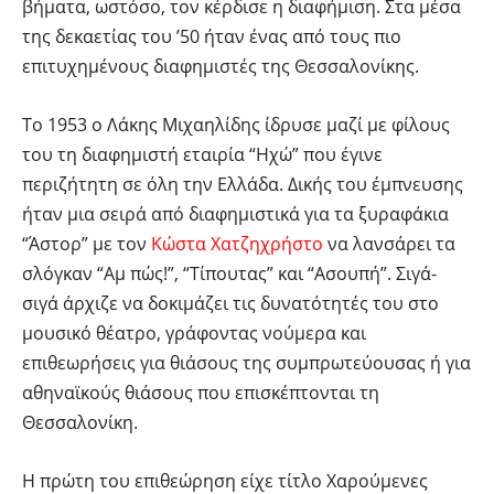
βήματα, ωστόσο, τον κέρδισε η διαφήμιση. Στα μέσα
της δεκαετίας του ’50 ήταν ένας από τους πιο
επιτυχημένους διαφημιστές της Θεσσαλονίκης.
Το 1953 ο Λάκης Μιχαηλίδης ίδρυσε μαζί με φίλους
του τη διαφημιστή εταιρία “Ηχώ” που έγινε
περιζήτητη σε όλη την Ελλάδα. Δικής του έμπνευσης
ήταν μια σειρά από διαφημιστικά για τα ξυραφάκια
“Άστορ” με τον
Κώστα Χατζηχρήστο
να λανσάρει τα
σλόγκαν “Αμ πώς!”, “Τίπουτας” και “Ασουπή”. Σιγά-
σιγά άρχιζε να δοκιμάζει τις δυνατότητές του στο
μουσικό θέατρο, γράφοντας νούμερα και
επιθεωρήσεις για θιάσους της συμπρωτεύουσας ή για
αθηναϊκούς θιάσους που επισκέπτονται τη
Θεσσαλονίκη.
Η πρώτη του επιθεώρηση είχε τίτλο Χαρούμενες