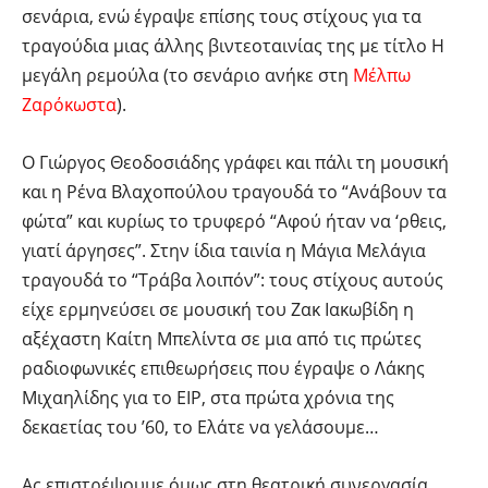
σενάρια, ενώ έγραψε επίσης τους στίχους για τα
τραγούδια μιας άλλης βιντεοταινίας της με τίτλο Η
μεγάλη ρεμούλα (το σενάριο ανήκε στη
Μέλπω
Ζαρόκωστα
).
Ο Γιώργος Θεοδοσιάδης γράφει και πάλι τη μουσική
και η Ρένα Βλαχοπούλου τραγουδά το “Ανάβουν τα
φώτα” και κυρίως το τρυφερό “Αφού ήταν να ‘ρθεις,
γιατί άργησες”. Στην ίδια ταινία η Μάγια Μελάγια
τραγουδά το “Τράβα λοιπόν”: τους στίχους αυτούς
είχε ερμηνεύσει σε μουσική του Ζακ Ιακωβίδη η
αξέχαστη Καίτη Μπελίντα σε μια από τις πρώτες
ραδιοφωνικές επιθεωρήσεις που έγραψε ο Λάκης
Μιχαηλίδης για το ΕΙΡ, στα πρώτα χρόνια της
δεκαετίας του ’60, το Ελάτε να γελάσουμε…
Ας επιστρέψουμε όμως στη θεατρική συνεργασία