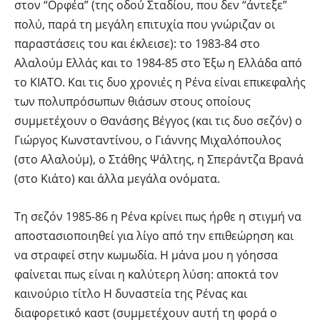
στον “Ορφέα” (της οδού Σταδίου, που δεν “άντεξε”
πολύ, παρά τη μεγάλη επιτυχία που γνώριζαν οι
παραστάσεις του και έκλεισε): το 1983-84 στο
Αλαλούμ Ελλάς και το 1984-85 στο Έξω η Ελλάδα από
το ΚΙΑΤΟ. Και τις δυο χρονιές η Ρένα είναι επικεφαλής
των πολυπρόσωπων θιάσων στους οποίους
συμμετέχουν ο Θανάσης Βέγγος (και τις δυο σεζόν) ο
Γιώργος Κωνσταντίνου, ο Γιάννης Μιχαλόπουλος
(στο Αλαλούμ), ο Στάθης Ψάλτης, η Σπεράντζα Βρανά
(στο Κιάτο) και άλλα μεγάλα ονόματα.
Τη σεζόν 1985-86 η Ρένα κρίνει πως ήρθε η στιγμή να
αποστασιοποιηθεί για λίγο από την επιθεώρηση και
να στραφεί στην κωμωδία. Η μάνα μου η γόησσα
φαίνεται πως είναι η καλύτερη λύση: αποκτά τον
καινούριο τίτλο Η δυναστεία της Ρένας και
διαφορετικό καστ (συμμετέχουν αυτή τη φορά ο