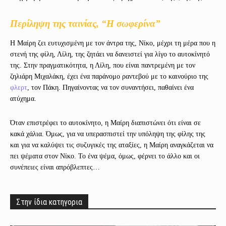
Περίληψη της ταινίας, “Η σωφερίνα”
Η Μαίρη ζει ευτυχισμένη με τον άντρα της, Νίκο, μέχρι τη μέρα που η
στενή της φίλη, Λίλη, της ζητάει να δανειστεί για λίγο το αυτοκίνητό
της. Στην πραγματικότητα, η Λίλη, που είναι παντρεμένη με τον
ζηλιάρη Μιχαλάκη, έχει ένα παράνομο ραντεβού με το καινούριο της
φλερτ
, τον Πάκη. Πηγαίνοντας να τον συναντήσει, παθαίνει ένα
ατύχημα.
Όταν επιστρέφει το αυτοκίνητο, η Μαίρη διαπιστώνει ότι είναι σε
κακά χάλια. Όμως, για να υπερασπιστεί την υπόληψη της φίλης της
και για να καλύψει τις συζυγικές της αταξίες, η Μαίρη αναγκάζεται να
πει ψέματα στον Νίκο. Το ένα ψέμα, όμως, φέρνει το άλλο και οι
συνέπειες είναι απρόβλεπτες…
Στην ίδια κατηγορια