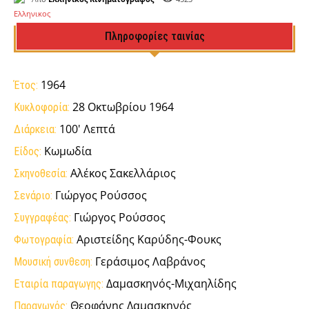
Πληροφορίες ταινίας
1964
Έτος:
28 Οκτωβρίου 1964
Κυκλοφορία:
100' Λεπτά
Διάρκεια:
Κωμωδία
Είδος:
Αλέκος Σακελλάριος
Σκηνοθεσία:
Γιώργος Ρούσσος
Σενάριο:
Γιώργος Ρούσσος
Συγγραφέας:
Αριστείδης Καρύδης-Φουκς
Φωτογραφία:
Γεράσιμος Λαβράνος
Μουσική συνθεση:
Δαμασκηνός-Μιχαηλίδης
Εταιρία παραγωγης:
Θεοφάνης Δαμασκηνός
Παραγωγός: