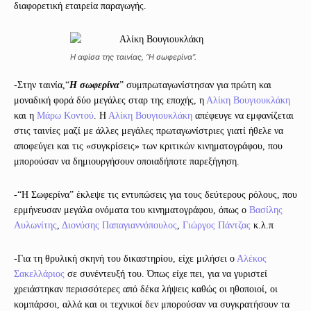
διαφορετική εταιρεία παραγωγής.
Η αφίσα της ταινίας, “Η σωφερίνα”.
-Στην ταινία,
“
Η σωφερίνα
” συμπρωταγωνίστησαν για πρώτη και
μοναδική φορά δύο μεγάλες σταρ της εποχής, η
Αλίκη Βουγιουκλάκη
και η
Μάρω Κοντού
. Η
Αλίκη Βουγιουκλάκη
απέφευγε να εμφανίζεται
στις ταινίες μαζί με άλλες μεγάλες πρωταγωνίστριες γιατί ήθελε να
αποφεύγει και τις «συγκρίσεις» των κριτικών κινηματογράφου, που
μπορούσαν να δημιουργήσουν οποιαδήποτε παρεξήγηση.
-“Η Σωφερίνα” έκλεψε τις εντυπώσεις για τους δεύτερους ρόλους, που
ερμήνευσαν μεγάλα ονόματα του κινηματογράφου, όπως ο
Βασίλης
Αυλωνίτης
,
Διονύσης Παπαγιαννόπουλος
,
Γιώργος Πάντζας
κ.λ.π
-Για τη θρυλική σκηνή του δικαστηρίου, είχε μιλήσει ο
Αλέκος
Σακελλάριος
σε συνέντευξή του. Όπως είχε πει, για να γυριστεί
χρειάστηκαν περισσότερες από δέκα λήψεις καθώς οι ηθοποιοί, οι
κομπάρσοι, αλλά και οι τεχνικοί δεν μπορούσαν να συγκρατήσουν τα