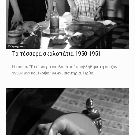
Φιλμογραφία
Τα τέσσερα σκαλοπάτια 1950-1951
Η ταινία, "Τα τέσσερα σκαλοπάτια" προβλήθηκε τη σαιζόν
1950-1951 και έκοψε 194.493 εισιτήρια. Ήρθε...