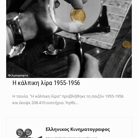
Φιλμογραφία
Η κάλπικη λίρα 1955-1956
Η ταινία, "Η κάλπικη λίρα" προβλήθηκε τη σαιζόν 1955-1956
και έκοψε 208.410 εισιτήρια. Ήρθε...
Ελληνικος Κινηματογραφος