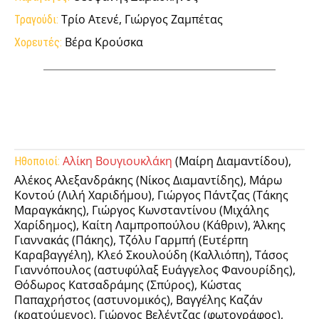
Τρίο Ατενέ, Γιώργος Ζαμπέτας
Τραγούδι:
Βέρα Κρούσκα
Χορευτές:
Facebook
Twitter
Pinterest
Tu
Αλίκη Βουγιουκλάκη
(Μαίρη Διαμαντίδου),
Ηθοποιοί:
Αλέκος Αλεξανδράκης (Νίκος Διαμαντίδης), Μάρω
Κοντού (Λιλή Χαριδήμου), Γιώργος Πάντζας (Τάκης
Μαραγκάκης), Γιώργος Κωνσταντίνου (Μιχάλης
Χαρίδημος), Καίτη Λαμπροπούλου (Κάθριν), Άλκης
Γιαννακάς (Πάκης), Τζόλυ Γαρμπή (Ευτέρπη
Καραβαγγέλη), Κλεό Σκουλούδη (Καλλιόπη), Τάσος
Γιαννόπουλος (αστυφύλαξ Ευάγγελος Φανουρίδης),
Θόδωρος Κατσαδράμης (Σπύρος), Κώστας
Παπαχρήστος (αστυνομικός), Βαγγέλης Καζάν
(κρατούμενος), Γιώργος Βελέντζας (φωτογράφος),