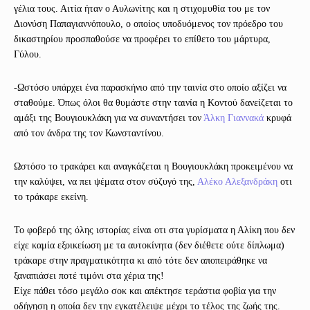
γέλια τους. Αιτία ήταν ο Αυλωνίτης και η στιχομυθία του με τον
Διονύση Παπαγιαννόπουλο, ο οποίος υποδυόμενος τον πρόεδρο του
δικαστηρίου προσπαθούσε να προφέρει το επίθετο του μάρτυρα,
Γύλου.
-Ωστόσο υπάρχει ένα παρασκήνιο από την ταινία στο οποίο αξίζει να
σταθούμε. Όπως όλοι θα θυμάστε στην ταινία η Κοντού δανείζεται το
αμάξι της Βουγιουκλάκη για να συναντήσει τον
Άλκη Γιαννακά
κρυφά
από τον άνδρα της τον Κωνσταντίνου.
Ωστόσο το τρακάρει και αναγκάζεται η Βουγιουκλάκη προκειμένου να
την καλύψει, να πει ψέματα στον σύζυγό της,
Αλέκο Αλεξανδράκη
οτι
το τράκαρε εκείνη.
Το φοβερό της όλης ιστορίας είναι οτι στα γυρίσματα η Αλίκη που δεν
είχε καμία εξοικείωση με τα αυτοκίνητα (δεν διέθετε ούτε δίπλωμα)
τράκαρε στην πραγματικότητα κι από τότε δεν αποπειράθηκε να
ξαναπιάσει ποτέ τιμόνι στα χέρια της!
Είχε πάθει τόσο μεγάλο σοκ και απέκτησε τεράστια φοβία για την
οδήγηση η οποία δεν την εγκατέλειψε μέχρι το τέλος της ζωής της.