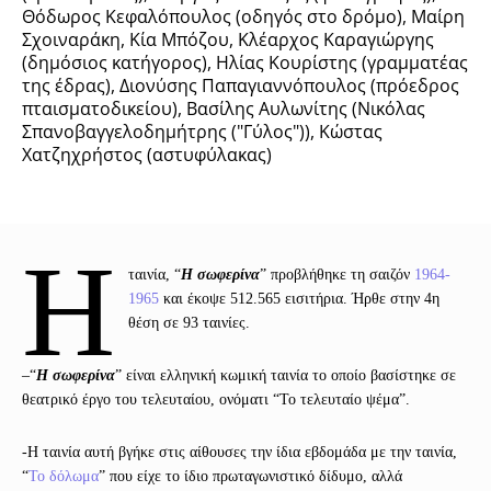
Θόδωρος Κεφαλόπουλος (οδηγός στο δρόμο), Μαίρη
Σχοιναράκη, Κία Μπόζου, Κλέαρχος Καραγιώργης
(δημόσιος κατήγορος), Ηλίας Κουρίστης (γραμματέας
της έδρας), Διονύσης Παπαγιαννόπουλος (πρόεδρος
πταισματοδικείου), Βασίλης Αυλωνίτης (Νικόλας
Σπανοβαγγελοδημήτρης ("Γύλος")), Κώστας
Χατζηχρήστος (αστυφύλακας)
Η
ταινία, “
Η σωφερίνα
” προβλήθηκε τη σαιζόν
1964-
1965
και έκοψε 512.565 εισιτήρια. Ήρθε στην 4η
θέση σε 93 ταινίες.
–
“
Η σωφερίνα
” είναι ελληνική κωμική ταινία το οποίο βασίστηκε σε
θεατρικό έργο του τελευταίου, ονόματι “Το τελευταίο ψέμα”.
-Η ταινία αυτή βγήκε στις αίθουσες την ίδια εβδομάδα με την ταινία,
“
Το δόλωμα
” που είχε το ίδιο πρωταγωνιστικό δίδυμο, αλλά