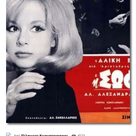
Από
Ελληνικος Κινηματογραφος
4523