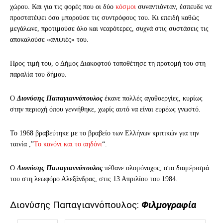
χώρου. Και για τις φορές που οι δύο
κόσμοι
συναντιόνταν, έσπευδε να
προστατέψει όσο μπορούσε τις συντρόφους του. Κι επειδή καθώς
μεγάλωνε, προτιμούσε όλο και νεαρότερες, συχνά στις συστάσεις τις
αποκαλούσε «ανιψιές» του.
Προς τιμή του, ο Δήμος Διακοφτού τοποθέτησε τη προτομή του στη
παραλία του δήμου.
Ο
Διονύσης Παπαγιαννόπουλος
έκανε πολλές αγαθοεργίες, κυρίως
στην περιοχή όπου γεννήθηκε, χωρίς αυτό να είναι ευρέως γνωστό.
Το 1968 βραβεύτηκε με το βραβείο των Ελλήνων κριτικών για την
ταινία ,”
Το κανόνι και το αηδόνι
“.
Ο
Διονύσης Παπαγιαννόπουλος
π
έθανε ολομόναχος, στο διαμέρισμά
του στη λεωφόρο Αλεξάνδρας, στις 13 Απριλίου του 1984.
Διονύσης Παπαγιαννόπουλος:
Φιλμογραφία