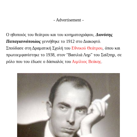
- Advertisement -
Ο ηθοποιός του θεάτρου και του κινηματογράφου,
Διονύσης
Παπαγιαννόπουλος
γεννήθηκε το 1912 στο Διακοφτό.
Σπούδασε στη Δραματική Σχολή του
Εθνικού Θεάτρου
, όπου και
πρωτοεμφανίστηκε το 1938, στον “Βασιλιά Ληρ” του Σαίξπηρ, σε
ρόλο που του έδωσε ο δάσκαλός του
Αιμίλιος Βεάκης
.