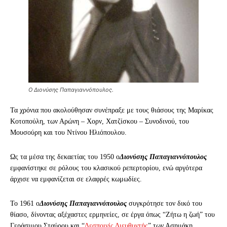
Ο Διονύσης Παπαγιαννόπουλος.
Τα χρόνια που ακολούθησαν συνέπραξε με τους θιάσους της Μαρίκας
Κοτοπούλη, των Αρώνη – Χορν, Χατζίσκου – Συνοδινού, του
Μουσούρη και του Ντίνου Ηλιόπουλου.
Ως τα μέσα της δεκαετίας του 1950 ο
Διονύσης Παπαγιαννόπουλος
εμφανίστηκε σε ρόλους του κλασικού ρεπερτορίου, ενώ αργότερα
άρχισε να εμφανίζεται σε ελαφρές κωμωδίες.
Το 1961 ο
Διονύσης Παπαγιαννόπουλος
συγκρότησε τον δικό του
θίασο, δίνοντας αξέχαστες ερμηνείες, σε έργα όπως “Ζήτω η ζωή” του
Γεράσιμου Σταύρου και “
Δεσποινίς Διευθυντής
” των Ασημάκη