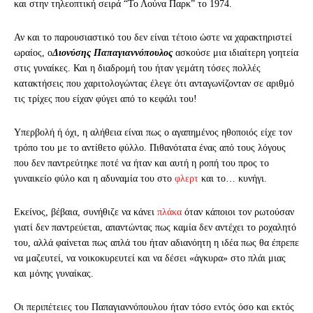
και στην τηλεοπτική σειρά “Το Λούνα Παρκ” το 1974.
Αν και το παρουσιαστικό του δεν είναι τέτοιο ώστε να χαρακτηριστεί
ωραίος, ο
Διονύσης Παπαγιαννόπουλος
ασκούσε μια ιδιαίτερη γοητεία
στις γυναίκες. Και η διαδρομή του ήταν γεμάτη τόσες πολλές
κατακτήσεις που χαριτολογώντας έλεγε ότι ανταγωνίζονταν σε αριθμό
τις τρίχες που είχαν φύγει από το κεφάλι του!
Υπερβολή ή όχι, η αλήθεια είναι πως ο αγαπημένος ηθοποιός είχε τον
τρόπο του με το αντίθετο φύλλο. Πιθανότατα ένας από τους λόγους
που δεν παντρεύτηκε ποτέ να ήταν και αυτή η ροπή του προς το
γυναικείο φύλο και η αδυναμία του στο
φλερτ
και το… κυνήγι.
Εκείνος, βέβαια, συνήθιζε να κάνει
πλάκα
όταν κάποιοι τον ρωτούσαν
γιατί δεν παντρεύεται, απαντώντας πως καμία δεν αντέχει το ροχαλητό
του, αλλά φαίνεται πως απλά του ήταν αδιανόητη η ιδέα πως θα έπρεπε
να μαζευτεί, να νοικοκυρευτεί και να δέσει «άγκυρα» στο πλάι μιας
και μόνης γυναίκας.
Οι περιπέτειες του Παπαγιαννόπουλου ήταν τόσο εντός όσο και εκτός