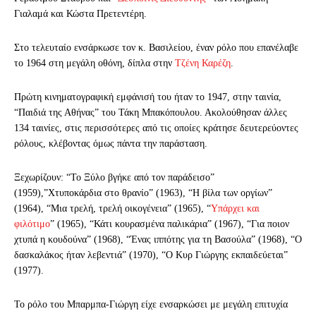
Γιαλαμά και Κώστα Πρετεντέρη.
Στο τελευταίο ενσάρκωσε τον κ. Βασιλείου, έναν ρόλο που επανέλαβε
το 1964 στη μεγάλη οθόνη, δίπλα στην
Τζένη Καρέζη
.
Πρώτη κινηματογραφική εμφάνισή του
ήταν το 1947, στην ταινία,
“Παιδιά της Αθήνας” του Τάκη Μπακόπουλου. Ακολούθησαν άλλες
134 ταινίες, στις περισσότερες από τις οποίες κράτησε δευτερεύοντες
ρόλους, κλέβοντας όμως πάντα την παράσταση.
Ξεχωρίζουν: “Το Ξύλο βγήκε από τον παράδεισο”
(1959),”Χτυποκάρδια στο θρανίο” (1963), “Η βίλα των οργίων”
(1964), “Μια τρελή, τρελή οικογένεια” (1965), “
Υπάρχει και
φιλότιμο
” (1965), “Κάτι κουρασμένα παλικάρια” (1967), “Για ποιον
χτυπά η κουδούνα” (1968), “Ένας ιππότης για τη Βασούλα” (1968), “Ο
δασκαλάκος ήταν λεβεντιά” (1970), “Ο Κυρ Γιώργης εκπαιδεύεται”
(1977).
Το ρόλο του Μπαρμπα-Γιώργη είχε ενσαρκώσει με μεγάλη επιτυχία