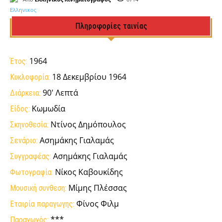
Πληροφορίες ταινίας
1964
Έτος:
18 Δεκεμβρίου 1964
Κυκλοφορία:
90' Λεπτά
Διάρκεια:
Κωμωδία
Είδος:
Ντίνος Δημόπουλος
Σκηνοθεσία:
Ασημάκης Γιαλαμάς
Σενάριο:
Ασημάκης Γιαλαμάς
Συγγραφέας:
Νίκος Καβουκίδης
Φωτογραφία:
Μίμης Πλέσσας
Μουσική συνθεση:
Φίνος Φιλμ
Εταιρία παραγωγης:
***
Παραγωγός: