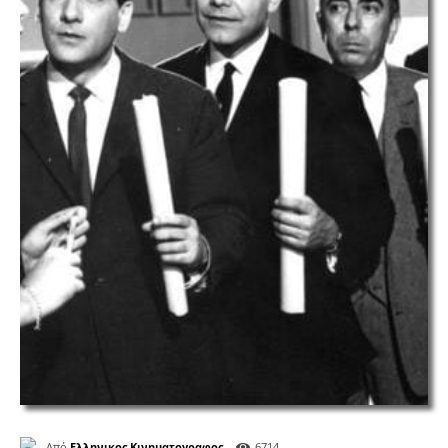
Από
Ελληνικος Κινηματογραφος
6714