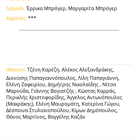
Έρρικα Μπρόγερ, Μαργαρίτα Μπρόγερ
Τραγούδι:
***
Χορευτές:
Facebook
Twitter
Pinterest
Tumb
Τζένη Καρέζη, Αλέκος Αλεξανδράκης,
Ηθοποιοί:
Διονύσης Παπαγιαννόπουλος, Λίλη Παπαγιάννη,
Ελένη Ζαφειρίου, Δημήτρης Νικολαϊδης , Νίτσα
Μαρούδα, Γιάννης Βογιατζής , Κώστας Καρράς,
Περικλής Χριστοφορίδης, Άγγελος Αντωνόπουλος
(Μακράκης), Ελένη Μαυρομάτη, Κατερίνα Γώγου,
Δέσποινα Στυλιανοπούλου, Κίμων Δημόπουλος,
Θάνος Μαρτίνος, Βαγγέλης Καζάν