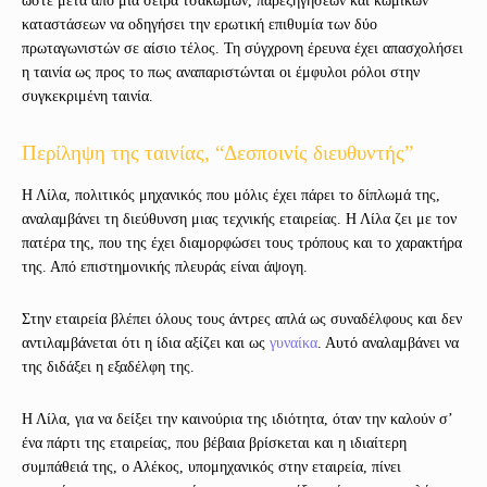
ώστε μετά από μια σειρά τσακωμών, παρεξηγήσεων και κωμικών
καταστάσεων να οδηγήσει την ερωτική επιθυμία των δύο
πρωταγωνιστών σε αίσιο τέλος. Τη σύγχρονη έρευνα έχει απασχολήσει
η ταινία ως προς το πως αναπαριστώνται οι έμφυλοι ρόλοι στην
συγκεκριμένη ταινία.
Περίληψη της ταινίας, “Δεσποινίς διευθυντής”
Η Λίλα, πολιτικός μηχανικός που μόλις έχει πάρει το δίπλωμά της,
αναλαμβάνει τη διεύθυνση μιας τεχνικής εταιρείας. Η Λίλα ζει με τον
πατέρα της, που της έχει διαμορφώσει τους τρόπους και το χαρακτήρα
της. Από επιστημονικής πλευράς είναι άψογη.
Στην εταιρεία βλέπει όλους τους άντρες απλά ως συναδέλφους και δεν
αντιλαμβάνεται ότι η ίδια αξίζει και ως
γυναίκα
. Αυτό αναλαμβάνει να
της διδάξει η εξαδέλφη της.
Η Λίλα, για να δείξει την καινούρια της ιδιότητα, όταν την καλούν σ’
ένα πάρτι της εταιρείας, που βέβαια βρίσκεται και η ιδιαίτερη
συμπάθειά της, ο Αλέκος, υπομηχανικός στην εταιρεία, πίνει