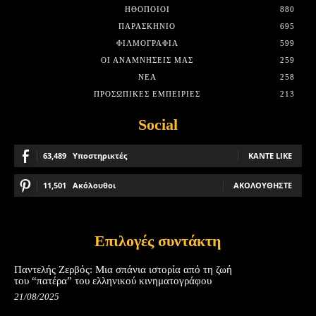
HΘΟΠΟΙΟΊ
880
ΠΑΡΑΣΚΉΝΙΟ
695
ΦΙΛΜΟΓΡΑΦΊΑ
599
ΟΙ ΑΝΑΜΝΉΣΕΙΣ ΜΑΣ
259
ΝΈΑ
258
ΠΡΟΣΩΠΙΚΈΣ ΕΜΠΕΙΡΊΕΣ
213
Social
63,489
Υποστηρικτές
ΚΆΝΤΕ LIKE
11,501
Ακόλουθοι
ΑΚΟΛΟΥΘΉΣΤΕ
Επιλογές συντάκτη
Παντελής Ζερβός: Μια σπάνια ιστορία από τη ζωή
του “πατέρα” του ελληνικού κινηματογράφου
21/08/2025