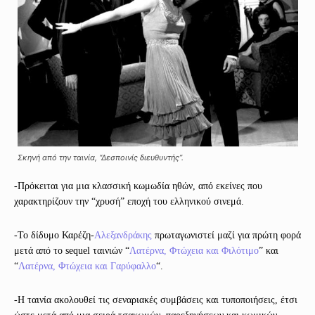
Σκηνή από την ταινία, “Δεσποινίς διευθυντής”.
-Πρόκειται για μια κλασσική κωμωδία ηθών, από εκείνες που
χαρακτηρίζουν την “χρυσή” εποχή του ελληνικού σινεμά.
-Το δίδυμο Καρέζη-
Αλεξανδράκης
πρωταγωνιστεί μαζί για πρώτη φορά
μετά από το sequel ταινιών “
Λατέρνα, Φτώχεια και Φιλότιμο
” και
“
Λατέρνα, Φτώχεια και Γαρύφαλλο
“.
-Η ταινία ακολουθεί τις σεναριακές συμβάσεις και τυποποιήσεις, έτσι