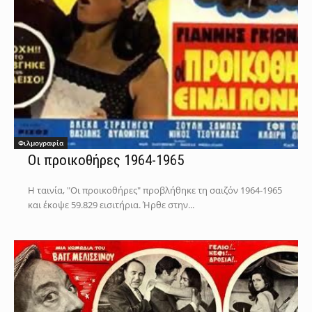
Φιλμογραφία
Οι προικοθήρες 1964-1965
Η ταινία, "Οι προικοθήρες" προβλήθηκε τη σαιζόν 1964-1965
και έκοψε 59.829 εισιτήρια. Ήρθε στην...