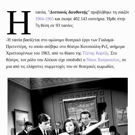
Η
ταινία, “
Δεσποινίς διευθυντής
” προβλήθηκε τη σαιζόν
1964-1965
και έκοψε 402.143 εισιτήρια. Ήρθε στην
7η θέση σε 93 ταινίες.
-Η ταινία βασίζεται στο ομώνυμο θεατρικό έργο των Γιαλαμά-
Πρετεντέρη, το οποίο ανέβηκε στο θέατρο Κοτοπούλη-Ρεξ, ανήμερα
Χριστουγέννων του 1963, από το θίασο της
Τζένης Καρέζη
. Στο
θέατρο, τον ρόλο του Αλέκου είχε υποδυθεί ο
Νίκος Κούρκουλος
, σε
μια από τις ελάχιστες συμμετοχές του σε θεατρικές κωμωδίες.