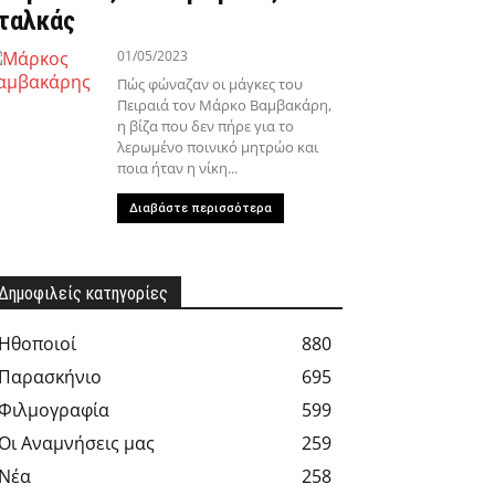
ταλκάς
01/05/2023
Πώς φώναζαν οι μάγκες του
Πειραιά τον Μάρκο Βαμβακάρη,
η βίζα που δεν πήρε για το
λερωμένο ποινικό μητρώο και
ποια ήταν η νίκη...
Διαβάστε περισσότερα
Δημοφιλείς κατηγορίες
Hθοποιοί
880
Παρασκήνιο
695
Φιλμογραφία
599
Οι Αναμνήσεις μας
259
Νέα
258