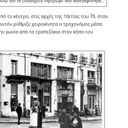
 Πίσω του το ξενοδοχείο «Αβέρωφ» που κατεδαφίστηκε…
 το κέντρο, στις αρχές της 10ετίας του ΄70, όταν
αυτόν ρύθμιζε χειροκίνητα ο τροχονόμος μέσα
την γωνία από τα τραπεζάκια στον κήπο του