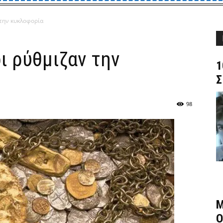
 την κυκλοφορία
ι ρύθμιζαν την
1
Σ
98
Μ
Ο