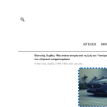
ΑΡΧΙΚΗ
HΘ
Παντελής Ζερβός: Μια σπάνια ιστορία από τη ζωή του “πατέρα
του ελληνικού κινηματογράφου
Ο Παντελής Ζερβός (1908–1982) ήταν μια από...