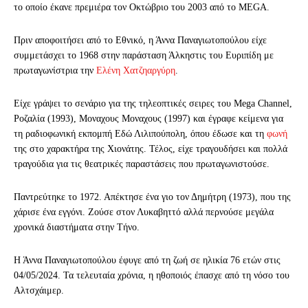
το οποίο έκανε πρεμιέρα τον Οκτώβριο του 2003 από το MEGA.
Πριν αποφοιτήσει από το Εθνικό, η Άννα Παναγιωτοπούλου είχε
συμμετάσχει το 1968 στην παράσταση Άλκηστις του Ευριπίδη με
πρωταγωνίστρια την
Ελένη Χατζηαργύρη
.
Είχε γράψει το σενάριο για της τηλεοπτικές σειρες του Mega Channel,
Ροζαλία (1993), Μοναχους Μοναχους (1997) και έγραφε κείμενα για
τη ραδιοφωνική εκπομπή Εδώ Λιλιπούπολη, όπου έδωσε και τη
φωνή
της στο χαρακτήρα της Χιονάτης. Τέλος, είχε τραγουδήσει και πολλά
τραγούδια για τις θεατρικές παραστάσεις που πρωταγωνιστούσε.
Παντρεύτηκε το 1972. Απέκτησε ένα γιο τον Δημήτρη (1973), που της
χάρισε ένα εγγόνι. Ζούσε στον Λυκαβηττό αλλά περνούσε μεγάλα
χρονικά διαστήματα στην Τήνο.
Η Άννα Παναγιωτοπούλου έφυγε από τη ζωή σε ηλικία 76 ετών στις
04/05/2024. Τα τελευταία χρόνια, η ηθοποιός έπασχε από τη νόσο του
Αλτσχάιμερ.