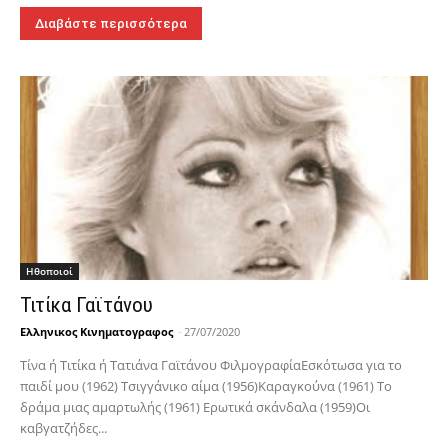
Διαβάστε περισσότερα
Hθοποιοί
Τιτίκα Γαϊτάνου
Ελληνικος Κινηματογραφος
-
27/07/2020
Τίνα ή Τιτίκα ή Τατιάνα Γαϊτάνου ΦιλμογραφίαΕσκότωσα για το
παιδί μου (1962) Τσιγγάνικο αίμα (1956)Καραγκούνα (1961) Το
δράμα μιας αμαρτωλής (1961) Ερωτικά σκάνδαλα (1959)Οι
καβγατζήδες...