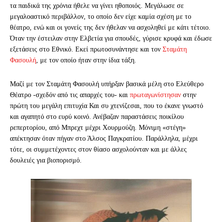
τα παιδικά της χρόνια ήθελε να γίνει ηθοποιός. Μεγάλωσε σε
μεγαλοαστικό περιβάλλον, το οποίο δεν είχε καμία σχέση με το
θέατρο, ενώ και οι γονείς της δεν ήθελαν να ασχοληθεί με κάτι τέτοιο.
Όταν την έστειλαν στην Ελβετία για σπουδές, γύρισε κρυφά και έδωσε
εξετάσεις στο Εθνικό. Εκεί πρωτοσυνάντησε και τον
Σταμάτη
Φασουλή
, με τον οποίο ήταν στην ίδια τάξη.
Μαζί με τον Σταμάτη Φασουλή υπήρξαν βασικά μέλη στο Ελεύθερο
Θέατρο -σχεδόν από τις απαρχές του- και
πρωταγωνίστησαν
στην
πρώτη του μεγάλη επιτυχία Και συ χτενίζεσαι, που το έκανε γνωστό
και αγαπητό στο ευρύ κοινό. Ανέβαζαν παραστάσεις ποικίλου
ρεπερτορίου, από Μπρεχτ μέχρι Χουρμούζη. Μόνιμη «στέγη»
απέκτησαν όταν πήγαν στο Άλσος Παγκρατίου. Παράλληλα, μέχρι
τότε, οι συμμετέχοντες στον θίασο ασχολούνταν και με άλλες
δουλειές για βιοπορισμό.