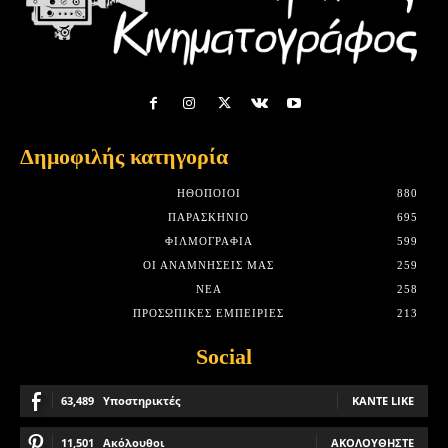
Δημοφιλής κατηγορία
HΘΟΠΟΙΟΊ
880
ΠΑΡΑΣΚΉΝΙΟ
695
ΦΙΛΜΟΓΡΑΦΊΑ
599
ΟΙ ΑΝΑΜΝΉΣΕΙΣ ΜΑΣ
259
ΝΈΑ
258
ΠΡΟΣΩΠΙΚΈΣ ΕΜΠΕΙΡΊΕΣ
213
Social
63,489
Υποστηρικτές
ΚΆΝΤΕ LIKE
11,501
Ακόλουθοι
ΑΚΟΛΟΥΘΉΣΤΕ