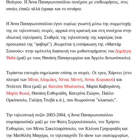
Θεάτρου. Η Άννα Παναγιωτοπούλου συνέχισε με επιθεωρήσεις, στις
οποίες έπαιζε αλλά έγραφε και το σενάριο.
Η Άννα Παναγιωτοπούλου έγινε ευρέως γνωστή μέσω της συμμετοχής
της σε τηλεοπτικές σειρές, αρχικά στη κρατική και στη συνέχεια στην
ιδιωτική τηλεόραση. Σταθμός της τηλεοπτικής της καριέρας (και
προσωπικό της ”φαβορί”) ,θεωρείται η ενσάρκωση της «Μαντάμ
Σουσούς» στην ομότιτλη διασκευή του μυθιστορήματος του
Δημήτρη
Ψαθά
(μαζί με τους Θανάση Παπαγεωργίου και Άγγελο Αντωνόπουλο).
Τεράστια επιτυχία σημείωσαν επίσης οι σειρές: Οι τρεις Χάριτες (στο
πλευρό των
Μίνας Αδαμάκη
,
Νένας Μεντή
,
Άννας Κυριακού
) και
Ντόλτσε Βίτα (μαζί με
Κατιάνα Μπαλανίκα
, Μαρία Καβογιάννη,
Μαρία Φωκά
, Θανάση Ευθυμιάδη, Κατερίνα Ζιώγου, Παύλο
Ορκόπουλο, Γαλήνη Τσεβά κ.ά.), που θεωρούνται ”κλασικές”.
Την τηλεοπτική σεζόν 2003-2004, η Άννα Παναγιωτοπούλου
συμπαρουσίαζε μαζί με τον Φώτη Σεργουλόπουλο, τον Χρήστο
Ευθυμίου, τον Μένιο Σακελλαρόπουλο, τον Κλέονα Γρηγοριάδη και
την Ματθίλδη Μαγγίρα, το τηλεπαιχνίδι Το show των εκατομμυρίων,