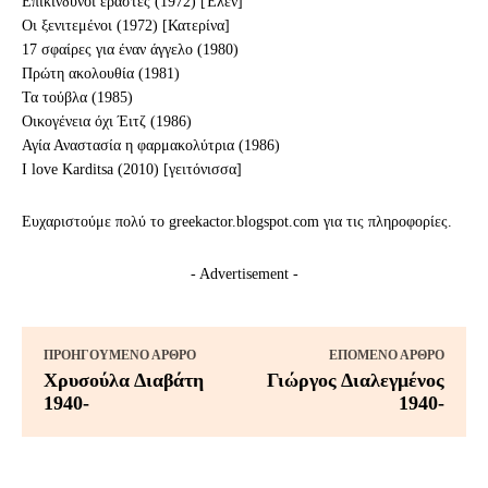
Επικίνδυνοι εραστές (1972) [Έλεν]
Οι ξενιτεμένοι (1972) [Κατερίνα]
17 σφαίρες για έναν άγγελο (1980)
Πρώτη ακολουθία (1981)
Τα τούβλα (1985)
Οικογένεια όχι Έιτζ (1986)
Αγία Αναστασία η φαρμακολύτρια (1986)
I love Karditsa (2010) [γειτόνισσα]
Ευχαριστούμε πολύ το greekactor.blogspot.com για τις πληροφορίες.
- Advertisement -
ΠΡΟΗΓΟΎΜΕΝΟ ΆΡΘΡΟ
ΕΠΌΜΕΝΟ ΆΡΘΡΟ
Χρυσούλα Διαβάτη
Γιώργος Διαλεγμένος
1940-
1940-