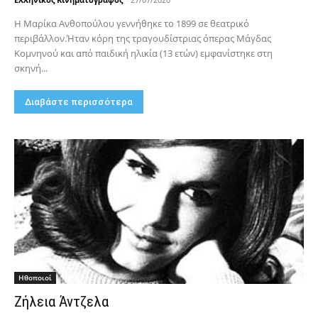
Η Μαρίκα Ανθοπούλου γεννήθηκε το 1899 σε θεατρικό
περιβάλλον.Ήταν κόρη της τραγουδίστριας όπερας Μάγδας
Κομνηνού και από παιδική ηλικία (13 ετών) εμφανίστηκε στη
σκηνή...
Διαβάστε περισσότερα
Hθοποιοί
Ζήλεια Άντζελα