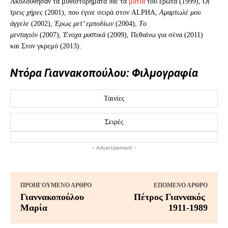
Aκολούθησαν τα μυθιστο­ρήματα Με τα
μάτια
του έρωτα (1999),
Oι
τρεις χήρες
(2001), που έγινε σειρά στον ALPHA,
Αμαρτωλέ μου
άγγελε
(2002),
Έρως μετ’ εμποδίων
(2004),
Tο
μενταγιόν
(2007),
Ένοχα μυστικά
(2009), Πεθαίνω για σένα (2011)
και Στον γκρεμό (2013).
Nτόρα Γιαννακοπούλου: Φιλμογραφία
Ταινίες
Σειρές
- Advertisement -
ΠΡΟΗΓΟΎΜΕΝΟ ΆΡΘΡΟ
ΕΠΌΜΕΝΟ ΆΡΘΡΟ
Γιαννακοπούλου
Πέτρος Γιαννακός
Μαρία
1911-1989