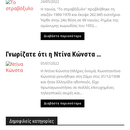
24/05/2022
Η ταινία, "Το στραβόξυλο" προβλήθηκε τη
σαιζόν 1969-1970 και έκοψε 262.945 εισιτήρια.
Ήρθε στην 24η θέση σε 99 ταινίες.-Ριμέικ της
ομώνυμης κωμωδίας του 1952,...
Διαβάστε περισσότερα
Γνωρίζατε ότι η Ντίνα Κώνστα …
05/07/2022
Η Ντίνα Κώνστα (πλήρες όνομά, Κωνσταντίνα
Κώνστα) γεννήθηκε στη Σάμο στις 31/12/1938
και ήταν Ελληνίδα ηθοποιός. Είχε
πρωταγωνιστήσει σε πολλές επιτυχημένες
τηλεοπτικές σειρές και...
Διαβάστε περισσότερα
Δημοφιλείς κατηγορίες