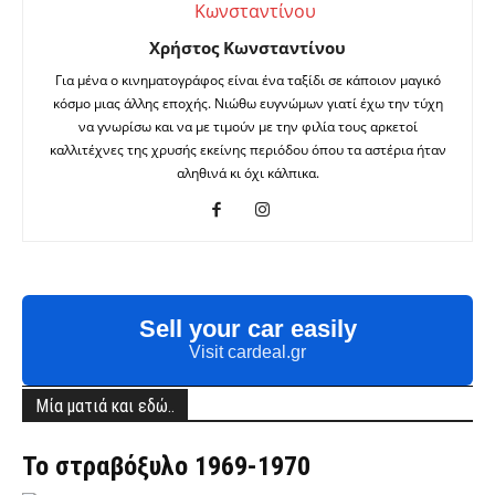
Χρήστος Κωνσταντίνου
Για μένα ο κινηματογράφος είναι ένα ταξίδι σε κάποιον μαγικό
κόσμο μιας άλλης εποχής. Νιώθω ευγνώμων γιατί έχω την τύχη
να γνωρίσω και να με τιμούν με την φιλία τους αρκετοί
καλλιτέχνες της χρυσής εκείνης περιόδου όπου τα αστέρια ήταν
αληθινά κι όχι κάλπικα.
Sell your car easily
Visit cardeal.gr
Μία ματιά και εδώ..
Το στραβόξυλο 1969-1970