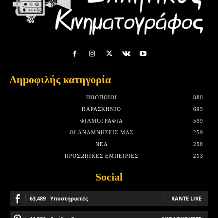
Δημοφιλής κατηγορία
HΘΟΠΟΙΟΊ
880
ΠΑΡΑΣΚΉΝΙΟ
695
ΦΙΛΜΟΓΡΑΦΊΑ
599
ΟΙ ΑΝΑΜΝΉΣΕΙΣ ΜΑΣ
259
ΝΈΑ
258
ΠΡΟΣΩΠΙΚΈΣ ΕΜΠΕΙΡΊΕΣ
213
Social
63,489
Υποστηρικτές
ΚΆΝΤΕ LIKE