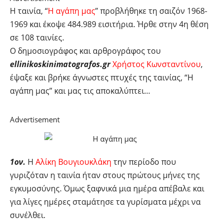
Η ταινία, “
Η αγάπη μας
” προβλήθηκε τη σαιζόν 1968-
1969 και έκοψε 484.989 εισιτήρια. Ήρθε στην 4η θέση
σε 108 ταινίες.
Ο δημοσιογράφος και αρθρογράφος του
ellinikoskinimatografos.gr
Χρήστος Κωνσταντίνου
,
έψαξε και βρήκε άγνωστες πτυχές της ταινίας, “Η
αγάπη μας” και μας τις αποκαλύπτει…
Advertisement
1ον.
Η
Αλίκη Βουγιουκλάκη
την περίοδο που
γυριζόταν η ταινία ήταν στους πρώτους μήνες της
εγκυμοσύνης. Όμως ξαφνικά μια ημέρα απέβαλε και
για λίγες ημέρες σταμάτησε τα γυρίσματα μέχρι να
συνέλθει.