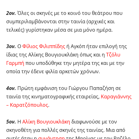
2ον.
Όλες οι σκηνές με το κοινό του θεάτρου που
συμπεριλαμβάνονται στην ταινία (αρχικές και
τελικές) γυρίστηκαν μέσα σε μια μόνο ημέρα.
3ον.
Ο
Φίλιος Φιλιππίδης
ή Αγκόπ ήταν επιλογή της
ίδιας της Αλίκης Βουγιουκλάκη όπως και η
Τζόλυ
Γαρμπή
που υποδύθηκε την μητέρα της και με την
οποία την έδενε φιλία αρκετών χρόνων.
4ον.
Πρώτη εμφάνιση του Γιώργου Παπαζήση σε
ταινία της κινηματογραφικής εταιρείας,
Καραγιάννης
– Καρατζόπουλος
.
5ον.
Η
Αλίκη Βουγιουκλάκη
διαφωνούσε με τον
σκηνοθέτη για πολλές σκηνές της ταινίας. Μια από
αυτές ήταν η
συνάντηση
της Μαρίνας με τον Ραζέλο