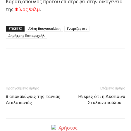
Καρατζόπουλος προτού επιστρέψει στην οικογένεια
της
Φίνος Φιλμ
.
ΕΤΙΚΕΤΕΣ
Αλίκη Βουγιουκλάκη
Γνώριζες ότι
Δημήτρης Παπαμιχαήλ
Facebook
Twitter
Pinterest
Προηγούμενο άρθρο
Επόμενο άρθρο
8 αποκαλύψεις της ταινίας
Ήξερες ότι η Δέσποινα
Διπλοπενιές
Στυλιανοπούλου …