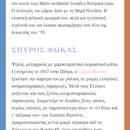
τον κοινό τους θίασο ανέβασαν δεκάδες θεατρικά έργα.
Ο δεύτερός του γάμος ήταν με τη Μιμή Ντενίση. Η
κλασική ανδρική ομορφιά του, αλλά και η κλασική
ευγένειά του τον έκαναν ακαταμάχητο στα τέλη της
δεκαετίας του ’70.
ΣΠΎΡΟΣ ΦΩΚΆΣ
Ψηλός, μελαχρινός με χαρακτηριστικά εκφραστικά μάτια.
Γεννημένος το 1937 στην Πάτρα, ο
Σπύρος Φωκάς
ξεκίνησε την καριέρα του με ρόλους σε μικρές ελληνικές
κινηματογραφικές παραγωγές. Μετά τους Έλληνες
γοήτευσε και τους ξένους κινηματογραφικούς
παραγωγούς. Συμμετείχε σε δεκάδες ξένες ταινίες,
κυρίως ιταλικές, με σημαντικότερη όλων το «Ο Ρόκο και
τ’ αδέρφια του» του Λουκίνο Βισκόντι,
πραγματοποιώντας κι ένα μικρό πέρασμα από το
Χόλιγουντ στο Rambo III, όπου υποδύθηκε έναν