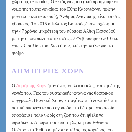
χώρο της ηθοποιΐας. Ο θετός γιος του (από προηγούμενο
γάμο της τρίτης γυναίκας του Εύης Καραγιάννη, πρώην
μοντέλου και ηθοποιού), Άνθιμος Ανανιάδης, είναι επίσης
ηθοποιός. Το 2015 ο Κώστας Βουτσάς έκανε σχέση με
την 47 χρόνια μικρότερή του ηθοποιό Αλίκη Κατσαβού,
με την οποία παντρεύτηκε στις 27 Φεβρουαρίου 2016 και
στις 23 Ιουλίου του ίδιου έτους απέκτησαν ένα γιο, το
Φοίβο.
ΔΗΜΉΤΡΗΣ ΧΟΡΝ
Ο
Δημήτρης Χορν
ήταν ένας ιντελεκτουέλ ζεν πρεμιέ της
γενιάς του. Γιος του αυστριακής καταγωγής θεατρικού
συγγραφέα Παντελή Χορν, καταγόταν από ευκατάστατη
αστική οικογένεια που αγαπούσε το θέατρο, στο οποίο
αποφάσισε πολύ νωρίς στη ζωή του ότι ήθελε να
αφοσιωθεί. Αποφοίτησε από τη Σχολή του Εθνικού
Θεάτρου το 1940 και μέχρι το τέλος της καριέρας του,