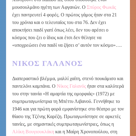
μουσουλμάνο ηγέτη των Αφγανών. Ο
Σπύρος Φωκάς
έχει παντρευτεί 4 φορές. Ο πρώτος γάμος ήταν στα 21
του χρόνια και ο τελευταίος του στα 76. Δεν έχει
αποκτήσει παιδί γιατί όπως λέει, δεν του αρέσει ο
κόσμος που ζει ο ίδιος και έτσι δεν θέλησε να
«υποχρεώσει ένα παιδί να ζήσει σ’ αυτόν τον κόσμο»….
ΝΊΚΟΣ ΓΑΛΑΝΌΣ
Διαπεραστικό βλέμμα, μαλλί χαίτη, στενό πουκάμισο και
παντελόνι καμπάνα. Ο
Νίκος Γαλανός
ήταν στα καλύτερά
του στην ταινία «Η αμαρτία της ομορφιάς» (1972) με
συμπρωταγωνίστρια τη Μπέττυ Λιβανού. Γεννήθηκε το
1946 και για πρώτη φορά εμφανίστηκε στο θέατρο με τον
θίασο της Τζένης Καρέζη. Πρωταγωνίστησε σε αρκετές
ταινίες, με σημαντικές συμπρωταγωνίστριες, όπως η
Αλίκη Βουγιουκλάκη
και η Μαίρη Χρονοπούλου, στη