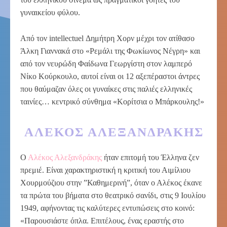
γυναικείου φύλου.
Από τον intellectuel Δημήτρη Χορν μέχρι τον ατίθασο
Άλκη Γιαννακά στο «Ρεμάλι της Φωκίωνος Νέγρη» και
από τον νευρώδη Φαίδωνα Γεωργίστη στον λαμπερό
Νίκο Κούρκουλο, αυτοί είναι οι 12 αξεπέραστοι άντρες
που θαύμαζαν όλες οι γυναίκες στις παλιές ελληνικές
ταινίες… κεντρικό σύνθημα «Κορίτσια ο Μπάρκουλης!»
ΑΛΈΚΟΣ ΑΛΕΞΑΝΔΡΆΚΗΣ
Ο
Αλέκος Αλεξανδράκης
ήταν επιτομή του Έλληνα ζεν
πρεμιέ. Είναι χαρακτηριστική η κριτική του Αιμίλιου
Χουρμούζιου στην ”Καθημερινή”, όταν ο Αλέκος έκανε
τα πρώτα του βήματα στο θεατρικό σανίδι, στις 9 Ιουλίου
1949, αφήνοντας τις καλύτερες εντυπώσεις στο κοινό:
«Παρουσιάστε όπλα. Επιτέλους, ένας εραστής στο