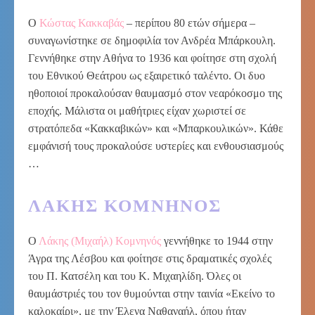
Ο
Κώστας Κακκαβάς
– περίπου 80 ετών σήμερα –
συναγωνίστηκε σε δημοφιλία τον Ανδρέα Μπάρκουλη.
Γεννήθηκε στην Αθήνα το 1936 και φοίτησε στη σχολή
του Εθνικού Θεάτρου ως εξαιρετικό ταλέντο. Οι δυο
ηθοποιοί προκαλούσαν θαυμασμό στον νεαρόκοσμο της
εποχής. Μάλιστα οι μαθήτριες είχαν χωριστεί σε
στρατόπεδα «Κακκαβικών» και «Μπαρκουλικών». Κάθε
εμφάνισή τους προκαλούσε υστερίες και ενθουσιασμούς
…
ΛΆΚΗΣ ΚΟΜΝΗΝΌΣ
Ο
Λάκης (Μιχαήλ) Κομνηνός
γεννήθηκε το 1944 στην
Άγρα της Λέσβου και φοίτησε στις δραματικές σχολές
του Π. Κατσέλη και του Κ. Μιχαηλίδη. Όλες οι
θαυμάστριές του τον θυμούνται στην ταινία «Εκείνο το
καλοκαίρι», με την Έλενα Ναθαναήλ, όπου ήταν