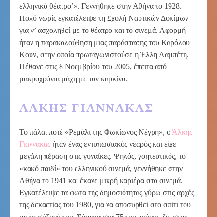
ελληνικό θέατρο’». Γεννήθηκε στην Αθήνα το 1928.
Πολύ νωρίς εγκατέλειψε τη Σχολή Ναυτικών Δοκίμων
για ν’ ασχοληθεί με το θέατρο και το σινεμά. Αφορμή
ήταν η παρακολούθηση μιας παράστασης του Καρόλου
Κουν, στην οποία πρωταγωνιστούσε η Έλλη Λαμπέτη.
Πέθανε στις 8 Νοεμβρίου του 2005, έπειτα από
μακροχρόνια μάχη με τον καρκίνο.
ΆΛΚΗΣ ΓΙΑΝΝΑΚΆΣ
Το πάλαι ποτέ «Ρεμάλι της Φωκίωνος Νέγρη», ο
Άλκης
Γιαννακάς
ήταν ένας εντυπωσιακός νεαρός και είχε
μεγάλη πέραση στις γυναίκες. Ψηλός, γοητευτικός, το
«κακό παιδί» του ελληνικού σινεμά, γεννήθηκε στην
Αθήνα το 1941 και έκανε μικρή καριέρα στο σινεμά.
Εγκατέλειψε τα φωτα της δημοσιότητας γύρω στις αρχές
της δεκαετίας του 1980, για να αποσυρθεί στο σπίτι του
με τη σύζυγό του. Σήμερα στα 75 του χρόνια, ζει στην