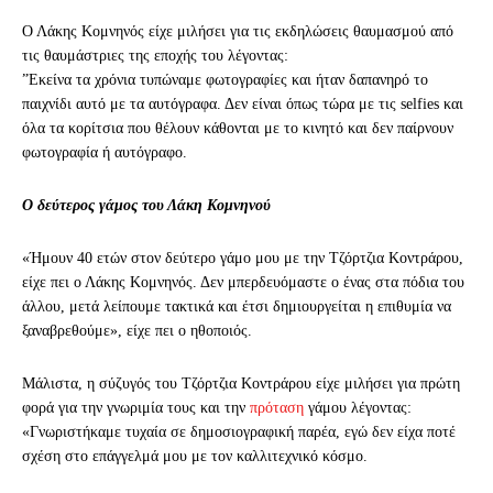
Ο Λάκης Κομνηνός είχε μιλήσει για τις εκδηλώσεις θαυμασμού από
τις θαυμάστριες της εποχής του λέγοντας:
”Εκείνα τα χρόνια τυπώναμε φωτογραφίες και ήταν δαπανηρό το
παιχνίδι αυτό με τα αυτόγραφα. Δεν είναι όπως τώρα με τις selfies και
όλα τα κορίτσια που θέλουν κάθονται με το κινητό και δεν παίρνουν
φωτογραφία ή αυτόγραφο.
Ο δεύτερος γάμος του Λάκη Κομνηνού
«Ήμουν 40 ετών στον δεύτερο γάμο μου με την Τζόρτζια Κοντράρου,
είχε πει ο Λάκης Κομνηνός. Δεν μπερδευόμαστε ο ένας στα πόδια του
άλλου, μετά λείπουμε τακτικά και έτσι δημιουργείται η επιθυμία να
ξαναβρεθούμε», είχε πει ο ηθοποιός.
Μάλιστα, η σύζυγός του Τζόρτζια Κοντράρου είχε μιλήσει για πρώτη
φορά για την γνωριμία τους και την
πρόταση
γάμου λέγοντας:
«Γνωριστήκαμε τυχαία σε δημοσιογραφική παρέα, εγώ δεν είχα ποτέ
σχέση στο επάγγελμά μου με τον καλλιτεχνικό κόσμο.