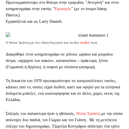
Πρωτοεμφανίστηκε στο θέατρο στην τραγωδία, “Αντιγόνη” και στον
κινηματογράφο στην ταινία, “
Εγωισμός
” (με το όνομα Λάκης
Πάστος).
Εμφανίζεται και ως Larry Daniels.
Η Ντίνα Τριάντη με τον Λάκη Κομνηνό και τα δύο
παιδιά
τους.
Διακρίθηκε στον κινηματογράφο σε ρόλους ωραίου και μοιραίου
άντρα, «αρχηγού των κακών», κατασκόπου – πράκτορα, ξένου
(Γερμανού ή Άγγλου), ή νεαρού με πλούσια καταγωγή.
Τη δεκαετία του 1970 πρωταγωνίστησε σε κοσμοπολίτικες ταινίες,
κάποιες από τις οποίες είχαν διεθνές καστ και υψηλό για τα ελληνικά
δεδομένα μπάτζετ, ενώ κυκλοφόρησαν και σε άλλες χώρες εκτός της
Ελλάδας.
Σύζυγός του παλαιότερα ήταν η ηθοποιός,
Ντίνα Τριάντη
με την οποία
απέκτησε δυο παιδιά, τον Γιώργο και τον Γιάννη . Με τη μετέπειτα
σύζυγο του δημοσιογράφο, Τζώρτζια Κοντράρου απέκτησε ένα τρίτο