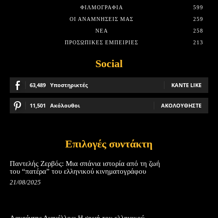
ΦΙΛΜΟΓΡΑΦΊΑ
599
ΟΙ ΑΝΑΜΝΉΣΕΙΣ ΜΑΣ
259
ΝΈΑ
258
ΠΡΟΣΩΠΙΚΈΣ ΕΜΠΕΙΡΊΕΣ
213
Social
63,489
Υποστηρικτές
ΚΆΝΤΕ LIKE
11,501
Ακόλουθοι
ΑΚΟΛΟΥΘΉΣΤΕ
Επιλογές συντάκτη
Παντελής Ζερβός: Μια σπάνια ιστορία από τη ζωή
του “πατέρα” του ελληνικού κινηματογράφου
21/08/2025
Λαυρέντης Διανέλλος: Η ψυχή του ελληνικού