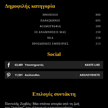
Δημοφιλής κατηγορία
HΘΟΠΟΙΟΊ
880
ΠΑΡΑΣΚΉΝΙΟ
695
ΦΙΛΜΟΓΡΑΦΊΑ
599
ΟΙ ΑΝΑΜΝΉΣΕΙΣ ΜΑΣ
259
ΝΈΑ
258
ΠΡΟΣΩΠΙΚΈΣ ΕΜΠΕΙΡΊΕΣ
213
Social
63,489
Υποστηρικτές
ΚΆΝΤΕ LIKE
11,501
Ακόλουθοι
ΑΚΟΛΟΥΘΉΣΤΕ
Επιλογές συντάκτη
Παντελής Ζερβός: Μια σπάνια ιστορία από τη ζωή
του “πατέρα” του ελληνικού κινηματογράφου