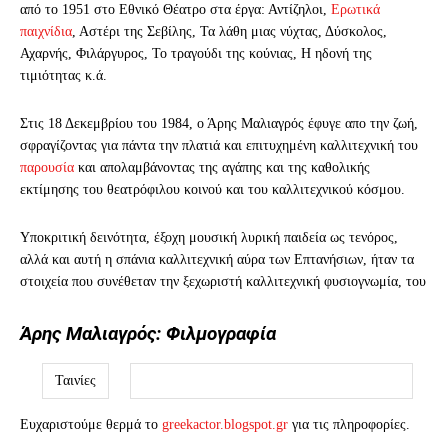
από το 1951 στο Εθνικό Θέατρο στα έργα: Αντίζηλοι,
Ερωτικά
παιχνίδια
, Αστέρι της Σεβίλης, Τα λάθη μιας νύχτας, Δύσκολος,
Αχαρνής, Φιλάργυρος, Το τραγούδι της κούνιας, Η ηδονή της
τιμιότητας κ.ά.
Στις 18 Δεκεμβρίου του 1984, ο Άρης Μαλιαγρός έφυγε απο την ζωή,
σφραγίζοντας για πάντα την πλατιά και επιτυχημένη καλλιτεχνική του
παρουσία
και απολαμβάνοντας της αγάπης και της καθολικής
εκτίμησης του θεατρόφιλου κοινού και του καλλιτεχνικού κόσμου.
Υποκριτική δεινότητα, έξοχη μουσική λυρική παιδεία ως τενόρος,
αλλά και αυτή η σπάνια καλλιτεχνική αύρα των Επτανήσιων, ήταν τα
στοιχεία που συνέθεταν την ξεχωριστή καλλιτεχνική φυσιογνωμία, του
Άρης Μαλιαγρός: Φιλμογραφία
Ταινίες
Ευχαριστούμε θερμά το
greekactor.blogspot.gr
για τις πληροφορίες.