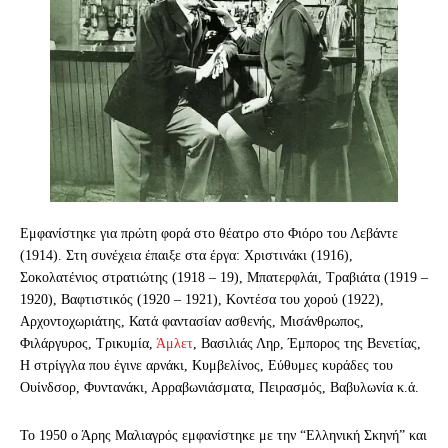
Εμφανίστηκε για πρώτη φορά στο θέατρο στο Φιόρο του Λεβάντε
(1914). Στη συνέχεια έπαιξε στα έργα: Χριστινάκι (1916),
Σοκολατένιος στρατιώτης (1918 – 19), Μπατερφλάι, Τραβιάτα (1919 –
1920), Βαφτιστικός (1920 – 1921), Κοντέσα του χορού (1922),
Αρχοντοχωριάτης, Κατά φαντασίαν ασθενής, Μισάνθρωπος,
Φιλάργυρος, Τρικυμία,
Άμλετ
, Βασιλιάς Ληρ, Έμπορος της Βενετίας,
Η στρίγγλα που έγινε αρνάκι, Κυμβελίνος, Εύθυμες κυράδες του
Ουίνδσορ, Φυντανάκι, Αρραβωνιάσματα, Πειρασμός, Βαβυλωνία κ.ά.
Το 1950 ο Άρης Μαλιαγρός εμφανίστηκε με την “Ελληνική Σκηνή” και