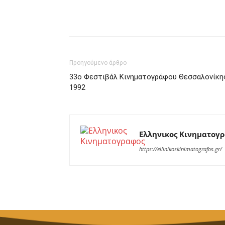
Facebook
Twitter
P
Προηγούμενο άρθρο
33ο Φεστιβάλ Κινηματογράφου Θεσσαλονίκη
1992
Ελληνικος Κινηματογ
https://ellinikoskinimatografos.gr/