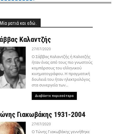
Μία ματιά και εδώ..
άββας Καλαντζής
27/07/2020
Ο Σάββας Καλαντζής ή Καλατζής
ήταν ένας από τους πιο γνωστούς
κομπάρσους του ελληνικού
κινηματογράφου. Η πραγματική
δουλειά του ήταν ηλεκτρολόγος
στα συνεργεία των...
Διαβάστε περισσότερα
ώνης Γιακωβάκης 1931-2004
27/07/2020
Ο Τώνης Γιακωβάκης γεννήθηκε