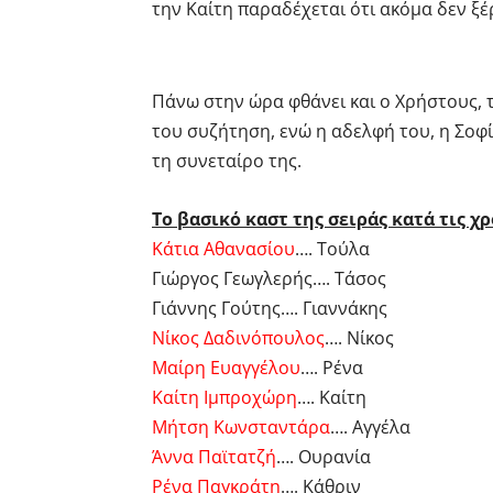
την Καίτη παραδέχεται ότι ακόμα δεν ξέρ
Πάνω στην ώρα φθάνει και ο Χρήστους, τ
του συζήτηση, ενώ η αδελφή του, η Σοφία
τη συνεταίρο της.
Το βασικό καστ της σειράς κατά τις χρ
Κάτια Αθανασίου
…. Τούλα
Γιώργος Γεωγλερής…. Τάσος
Γιάννης Γούτης…. Γιαννάκης
Νίκος Δαδινόπουλος
…. Νίκος
Μαίρη Ευαγγέλου
…. Ρένα
Καίτη Ιμπροχώρη
…. Καίτη
Μήτση Κωνσταντάρα
…. Αγγέλα
Άννα Παϊτατζή
…. Ουρανία
Ρένα Παγκράτη
…. Κάθριν