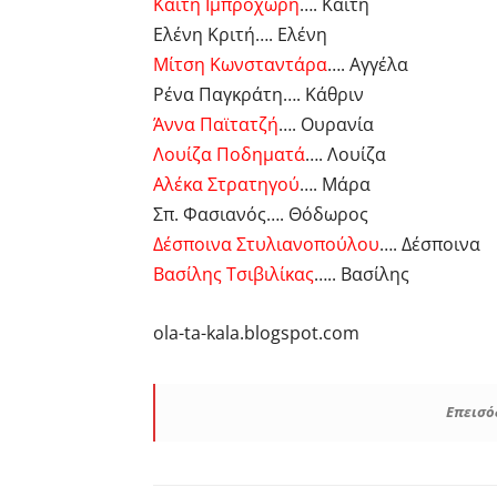
Καίτη Ιμπροχώρη
…. Καίτη
Ελένη Κριτή…. Ελένη
Μίτση Κωνσταντάρα
…. Αγγέλα
Ρένα Παγκράτη…. Κάθριν
Άννα Παϊτατζή
…. Ουρανία
Λουίζα Ποδηματά
…. Λουίζα
Αλέκα Στρατηγού
…. Μάρα
Σπ. Φασιανός…. Θόδωρος
Δέσποινα Στυλιανοπούλου
…. Δέσποινα
Βασίλης Τσιβιλίκας
….. Βασίλης
ola-ta-kala.blogspot.com
Επεισό