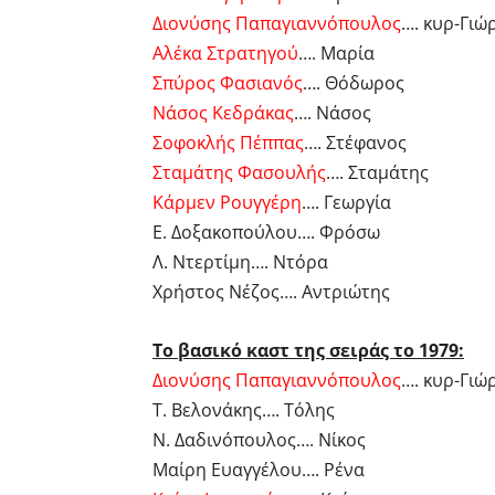
Διονύσης Παπαγιαννόπουλος
…. κυρ-Γιώ
Αλέκα Στρατηγού
…. Μαρία
Σπύρος Φασιανός
…. Θόδωρος
Νάσος Κεδράκας
…. Νάσος
Σοφοκλής Πέππας
…. Στέφανος
Σταμάτης Φασουλής
…. Σταμάτης
Κάρμεν Ρουγγέρη
…. Γεωργία
Ε. Δοξακοπούλου…. Φρόσω
Λ. Ντερτίμη…. Ντόρα
Χρήστος Νέζος…. Αντριώτης
Το βασικό καστ της σειράς το 1979:
Διονύσης Παπαγιαννόπουλος
…. κυρ-Γιώ
Τ. Βελονάκης…. Τόλης
Ν. Δαδινόπουλος…. Νίκος
Μαίρη Ευαγγέλου…. Ρένα