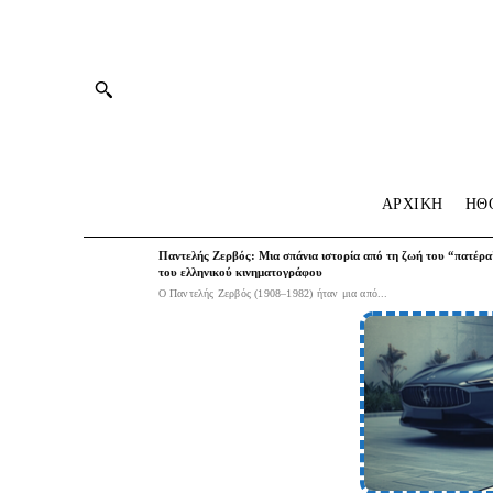
ΑΡΧΙΚΗ
HΘ
Παντελής Ζερβός: Μια σπάνια ιστορία από τη ζωή του “πατέρα
του ελληνικού κινηματογράφου
Ο Παντελής Ζερβός (1908–1982) ήταν μια από...