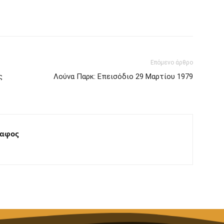
interest
Tumblr
Επόμενο άρθρο
ς
Λούνα Παρκ: Επεισόδιο 29 Μαρτίου 1979
ραφος