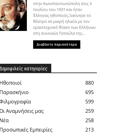
στην Κωνσταντινούπολη στις 3
Ιουλίου του 1931 και ήταν
Έλληνας ηθοποιός.Ξεκίνησε το
θέατρο σε μικρή ηλικία με τον
ερασιτεχνικό θίασο των Ελλήνων
στη συνοικία Ταταύλα της...
Διαβάστε περισσότερα
Δημοφιλείς κατηγορίες
Hθοποιοί
880
Παρασκήνιο
695
Φιλμογραφία
599
Οι Αναμνήσεις μας
259
Νέα
258
Προσωπικές Εμπειρίες
213