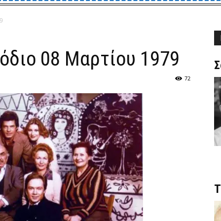
9
όδιο 08 Μαρτίου 1979
Σ
72
Τ