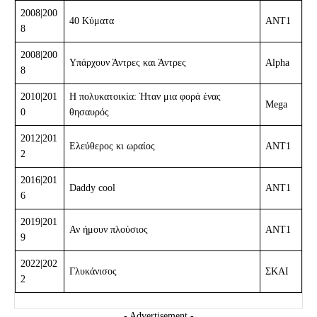
2008|200
40 Κύματα
ΑΝΤ1
8
2008|200
Υπάρχουν Άντρες και Άντρες
Alpha
8
2010|201
Η πολυκατοικία: Ήταν μια φορά ένας
Mega
0
θησαυρός
2012|201
Ελεύθερος κι ωραίος
ΑΝΤ1
2
2016|201
Daddy cool
ΑΝΤ1
6
2019|201
Αν ήμουν πλούσιος
ΑΝΤ1
9
2022|202
Γλυκάνισος
ΣΚΑΙ
2
- Advertisement -