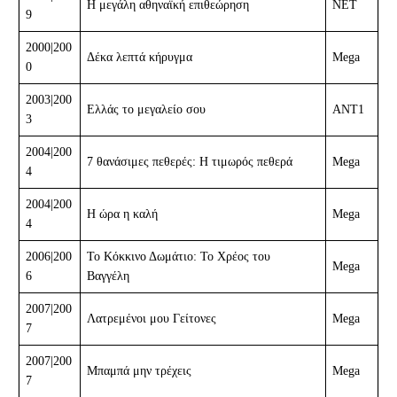
Η μεγάλη αθηναϊκή επιθεώρηση
ΝΕΤ
9
2000|200
Δέκα λεπτά κήρυγμα
Mega
0
2003|200
Ελλάς το μεγαλείο σου
ΑΝΤ1
3
2004|200
7 θανάσιμες πεθερές: Η τιμωρός πεθερά
Mega
4
2004|200
Η ώρα η καλή
Mega
4
2006|200
Το Κόκκινο Δωμάτιο: Το Χρέος του
Mega
6
Βαγγέλη
2007|200
Λατρεμένοι μου Γείτονες
Mega
7
2007|200
Μπαμπά μην τρέχεις
Mega
7