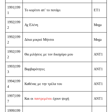
1991|199
Το κορίτσι απ’ το ποτάμι
ΕΤ1
1
1992|199
Αχ Ελένη
Mega
2
1992|199
Δέκα μικροί Μήτσοι
Mega
2
1992|199
Θα μιλήσεις με τον δικηγόρο μου
ΑΝΤ1
2
1993|199
Βαρβαρότητες
ΑΝΤ1
3
1994|199
Καθένας με την τρέλα του
ΑΝΤ1
4
1997|199
Και οι
παντρεμένοι
έχουν ψυχή
ΑΝΤ1
7
1999|199