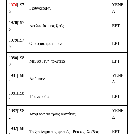
1976
|197
ΥΕΝΕ
Γιούγκερμαν
6
Δ
1978|197
Λεηλασία μιας ζωής
ΕΡΤ
8
1979|197
Οι παραστρατημένοι
ΕΡΤ
9
1980|198
Μεθυσμένη πολιτεία
ΕΡΤ
0
1981|198
ΥΕΝΕ
Λούμπεν
1
Δ
1981|198
Τ’ ανάποδα
ΕΡΤ
1
1982|198
ΥΕΝΕ
Ανάμεσα σε τρεις γυναίκες
2
Δ
1982|198
Το ξεκίνημα της φωτιάς: Ρόκκος Χοϊδάς
ΕΡΤ