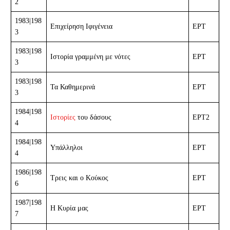
2
1983|198
Επιχείρηση Ιφιγένεια
ΕΡΤ
3
1983|198
Ιστορία γραμμένη με νότες
ΕΡΤ
3
1983|198
Τα Καθημερινά
ΕΡΤ
3
1984|198
Ιστορίες
του δάσους
ΕΡΤ2
4
1984|198
Υπάλληλοι
ΕΡΤ
4
1986|198
Τρεις και ο Κούκος
ΕΡΤ
6
1987|198
Η Κυρία μας
ΕΡΤ
7