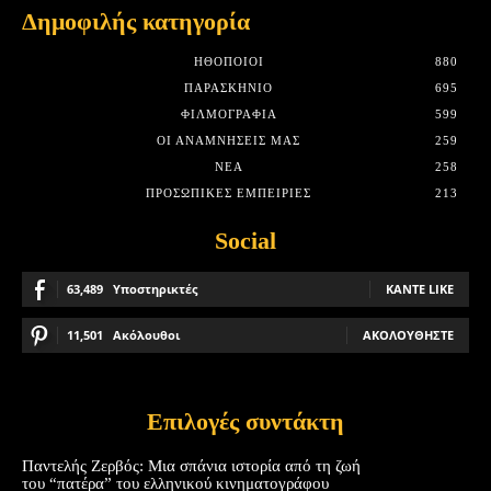
Δημοφιλής κατηγορία
HΘΟΠΟΙΟΊ
880
ΠΑΡΑΣΚΉΝΙΟ
695
ΦΙΛΜΟΓΡΑΦΊΑ
599
ΟΙ ΑΝΑΜΝΉΣΕΙΣ ΜΑΣ
259
ΝΈΑ
258
ΠΡΟΣΩΠΙΚΈΣ ΕΜΠΕΙΡΊΕΣ
213
Social
63,489
Υποστηρικτές
ΚΆΝΤΕ LIKE
11,501
Ακόλουθοι
ΑΚΟΛΟΥΘΉΣΤΕ
Επιλογές συντάκτη
Παντελής Ζερβός: Μια σπάνια ιστορία από τη ζωή
του “πατέρα” του ελληνικού κινηματογράφου