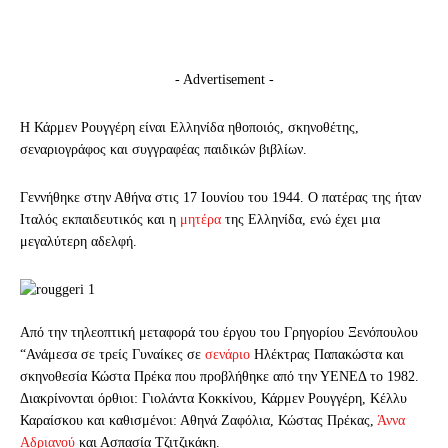
- Advertisement -
Η Κάρμεν Ρουγγέρη είναι Ελληνίδα ηθοποιός, σκηνοθέτης,
σεναριογράφος και συγγραφέας παιδικών βιβλίων.
Γεννήθηκε στην Αθήνα στις 17 Ιουνίου του 1944. Ο πατέρας της ήταν
Ιταλός εκπαιδευτικός και η
μητέρα
της Ελληνίδα, ενώ έχει μια
μεγαλύτερη αδελφή.
Από την τηλεοπτική μεταφορά του έργου του Γρηγορίου Ξενόπουλου
“Ανάμεσα σε τρείς Γυναίκες σε
σενάριο
Ηλέκτρας Παπακώστα και
σκηνοθεσία Κώστα Πρέκα που προβλήθηκε από την ΥΕΝΕΔ το 1982.
Διακρίνονται όρθιοι: Γιολάντα Κοκκίνου, Κάρμεν Ρουγγέρη, Κέλλυ
Καραίσκου και καθισμένοι: Αθηνά Ζαφόλια, Κώστας Πρέκας,
Άννα
Αδριανού
και Ασπασία Τζιτζικάκη.