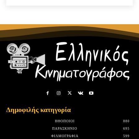
Δημοφιλής κατηγορία
HΘΟΠΟΙΟΊ
880
ΠΑΡΑΣΚΉΝΙΟ
695
ΦΙΛΜΟΓΡΑΦΊΑ
599