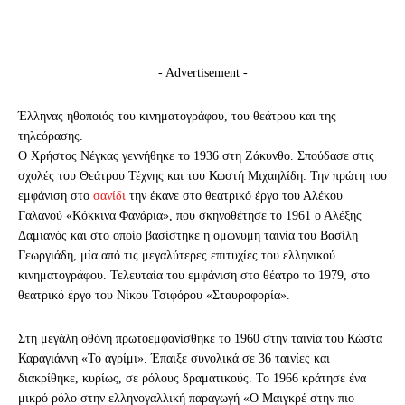
- Advertisement -
Έλληνας ηθοποιός του κινηματογράφου, του θεάτρου και της
τηλεόρασης.
Ο Χρήστος Νέγκας γεννήθηκε το 1936 στη Ζάκυνθο. Σπούδασε στις
σχολές του Θεάτρου Τέχνης και του Κωστή Μιχαηλίδη. Την πρώτη του
εμφάνιση στο
σανίδι
την έκανε στο θεατρικό έργο του Αλέκου
Γαλανού «Κόκκινα Φανάρια», που σκηνοθέτησε το 1961 ο Αλέξης
Δαμιανός και στο οποίο βασίστηκε η ομώνυμη ταινία του Βασίλη
Γεωργιάδη, μία από τις μεγαλύτερες επιτυχίες του ελληνικού
κινηματογράφου. Τελευταία του εμφάνιση στο θέατρο το 1979, στο
θεατρικό έργο του Νίκου Τσιφόρου «Σταυροφορία».
Στη μεγάλη οθόνη πρωτοεμφανίσθηκε το 1960 στην ταινία του Κώστα
Καραγιάννη «Το αγρίμι». Έπαιξε συνολικά σε 36 ταινίες και
διακρίθηκε, κυρίως, σε ρόλους δραματικούς. Το 1966 κράτησε ένα
μικρό ρόλο στην ελληνογαλλική παραγωγή «Ο Μαιγκρέ στην πιο