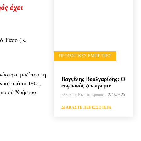
ηός έχει
ό θίασο (Κ.
ΠΡΟΣΩΠΙΚΈΣ ΕΜΠΕΙΡΊΕΣ
άστηκε μαζί του τη
Βαγγέλης Βουλγαρίδης: Ο
λου) από το 1961,
ευγενικός ζεν πρεμιέ
οποιού Χρήστου
Ελληνικος Κινηματογραφος
-
27/07/2025
ΔΙΑΒΆΣΤΕ ΠΕΡΙΣΣΌΤΕΡΑ