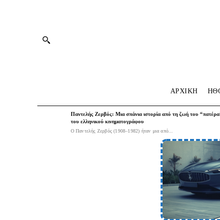
ΑΡΧΙΚΗ
HΘ
Παντελής Ζερβός: Μια σπάνια ιστορία από τη ζωή του “πατέρα
του ελληνικού κινηματογράφου
Ο Παντελής Ζερβός (1908–1982) ήταν μια από...