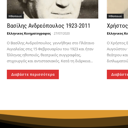
Hθοποιοί
Hθοποιοί
Βασίλης Ανδρεόπουλος 1923-2011
Χρήστος
Ελληνικος Κινηματογραφος
-
27/07/2020
Ελληνικος Κ
Ο Βασίλης Ανδρεόπουλος γεννήθηκε στο Πλάτανο
Ο Χρήστος Ε
Αιγιαλείας στις 15 Φεβρουαρίου του 1923 και ήταν
Αυγούστου τ
Έλληνας ηθοποιός, θεατρικός συγγραφέας,
θεάτρου κα
στιχουργός και αντιστασιακός. Κατά τη διάρκεια...
διπλωματούχ
Διαβάστε περισσότερα
Διαβάστ