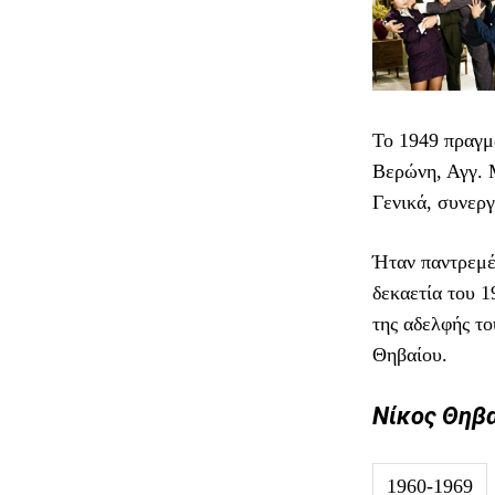
Το 1949 πραγ
Βερώνη, Αγγ. 
Γενικά, συνερ
Ήταν παντρεμέ
δεκαετία του 
της αδελφής τ
Θηβαίου.
Νίκος Θηβα
1960-1969