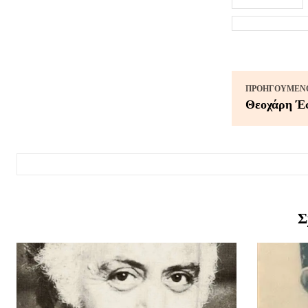
ΠΡΟΗΓΟΎΜΕΝΟ
Θεοχάρη Έ
Σ