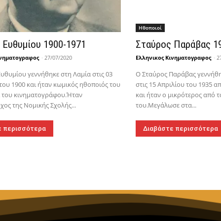
Hθοποιοί
 Ευθυμίου 1900-1971
Σταύρος Παράβας 1
ινηματογραφος
-
27/07/2020
Ελληνικος Κινηματογραφος
-
2
υθυμίου γεννήθηκε στη Λαμία στις 03
Ο Σταύρος Παράβας γεννήθ
ου 1900 και ήταν κωμικός ηθοποιός του
στις 15 Απριλίου του 1935 α
ι του κινηματογράφου.Ήταν
και ήταν ο μικρότερος από τ
ος της Νομικής Σχολής...
του.Μεγάλωσε στα...
ε περισσότερα
Διαβάστε περισσότερα