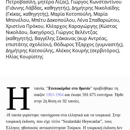
Πετροβασίλη, μητέρα Λίζας), Γιώργος Κωνσταντίνου
(Γιάννης Λάβδας, καθηγητής), Δημήτρης Νικολαϊδης
(Γκίκας, καθηγητής), Μαρία Κοτοπούλη, Μαρία
Μπονέλου, Μπέτυ Δακοπούλου, Λένα Σπαθαριώτου,
Χριστίνα Πρόκου, Κλέαρχος Καραγιώργης (Κώστας
Νικολάου, δικηγόρος), Γιώργος Βελέντζας
(καθηγητής), Βαγγέλης Σάκαινας (κυρ Αντρέας,
επιστάτης σχολείου), Θόδωρος Έξαρχος (γυμναστής),
Δημήτρης Κατσούλης, Αλέκος Κουρής (σερβιτόρος),
Ηλίας Κουρίστης
Η
ταινία, “
Χτυποκάρδια στο θρανίο
” προβλήθηκε τη
σαιζόν
1963-1964
και έκοψε 591.675 εισιτήρια. Ήρθε
στην 2η θέση σε 92 ταινίες.
-Η ταινία γυρίστηκε ταυτόχρονα στα ελληνικά και τα τουρκικά. Στην
τουρκική έκδοση, που είχε τίτλο “Sıralardaki Heyecanlar”, τους
Έλληνες ηθοποιούς αντικατέστησαν Τούρκοι. Η τουρκική έκδοση δεν