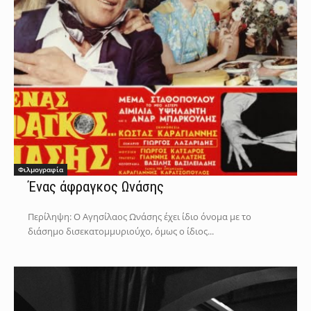
Φιλμογραφία
Ένας άφραγκος Ωνάσης
Περίληψη: Ο Αγησίλαος Ωνάσης έχει ίδιο όνομα με το
διάσημο δισεκατομμυριούχο, όμως ο ίδιος...