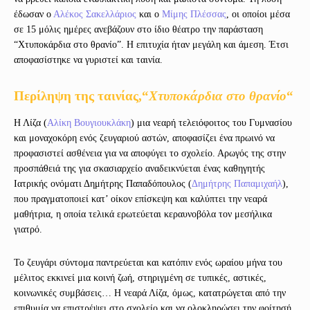
έδωσαν ο
Αλέκος Σακελλάριος
και ο
Μίμης Πλέσσας
, οι οποίοι μέσα
σε 15 μόλις ημέρες ανεβάζουν στο ίδιο θέατρο την παράσταση
“Χτυποκάρδια στο θρανίο”. Η επιτυχία ήταν μεγάλη και άμεση. Έτσι
αποφασίστηκε να γυριστεί και ταινία.
Περίληψη της ταινίας,
“
Χτυποκάρδια στο θρανίο
“
Η Λίζα (
Αλίκη Βουγιουκλάκη
) μια νεαρή τελειόφοιτος του Γυμνασίου
και μοναχοκόρη ενός ζευγαριού αστών, αποφασίζει ένα πρωινό να
προφασιστεί ασθένεια για να αποφύγει το σχολείο. Αρωγός της στην
προσπάθειά της για σκασιαρχείο αναδεικνύεται ένας καθηγητής
Ιατρικής ονόματι Δημήτρης Παπαδόπουλος (
Δημήτρης Παπαμιχαήλ
),
που πραγματοποιεί κατ’ οίκον επίσκεψη και καλύπτει την νεαρά
μαθήτρια, η οποία τελικά ερωτεύεται κεραυνοβόλα τον μεσήλικα
γιατρό.
Το ζευγάρι σύντομα παντρεύεται και κατόπιν ενός ωραίου μήνα του
μέλιτος εκκινεί μια κοινή ζωή, στηριγμένη σε τυπικές, αστικές,
κοινωνικές συμβάσεις… Η νεαρά Λίζα, όμως, κατατρώγεται από την
επιθυμία να επιστρέψει στο σχολείο και να ολοκληρώσει την φοίτησή