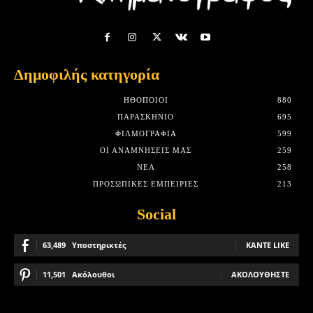
Δημοφιλής κατηγορία
HΘΟΠΟΙΟΊ
880
ΠΑΡΑΣΚΉΝΙΟ
695
ΦΙΛΜΟΓΡΑΦΊΑ
599
ΟΙ ΑΝΑΜΝΉΣΕΙΣ ΜΑΣ
259
ΝΈΑ
258
ΠΡΟΣΩΠΙΚΈΣ ΕΜΠΕΙΡΊΕΣ
213
Social
63,489
Υποστηρικτές
ΚΆΝΤΕ LIKE
11,501
Ακόλουθοι
ΑΚΟΛΟΥΘΉΣΤΕ