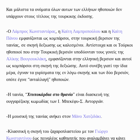
Και μάλιστα τα ονόματα όλων αυτων των ελλήνων ηθοποιών δεν
υπάρχουν στους τίτλους της τουρκικης έκδοσης.
-Ο
Λάμπρος Κωνσταντάρας
, η
Καίτη Λαμπροπούλου
και η
Καίτη
Πάνου
εμφανίζονται ως κομπάρσοι, στην τουρκική βερσιον της
ταινίας, σε σκηνή δεξιωσης ως καλεσμένοι. Αντίστοιχα και οι Τούρκοι
ηθοποιοί που στην Τουρκική βερσιόν υποδύονταν τους γονείς της
Αλίκης Βουγιουκλάκη
, εμφανίζονται στην ελληνική βερσιον και αυτοί
ως κομπάρσοι στη σκηνή της δεξιώσης. Αυτό συνέβη γιατί την ίδια
μέρα, έγιναν τα γυρίσματα της εν λόγω σκηνής και των δύο βερσιόν,
οπότε έγινε “ανταλλαγή” ηθοποιών.
-Η ταινία, “
Χτυποκάρδια στο θρανίο
” είναι διασκευή της
ουγγαρέζικης κωμωδίας των Ι. Μπεκέφυ-Σ. Αντοργιάν.
-Η μουσική της ταινίας ανήκει στον
Μάνο Χατζιδάκι
.
-Kλασσική η σκηνή του ζαχαροπλαστείου με τον
Γιώργο
Κωνσταντίνου
(ως πειναλέος καθηγητής που αναλαμβάνει να κάνει