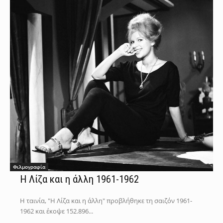
Φιλμογραφία
Η Λίζα και η άλλη 1961-1962
Η ταινία, "Η Λίζα και η άλλη" προβλήθηκε τη σαιζόν 1961-
1962 και έκοψε 152.896...