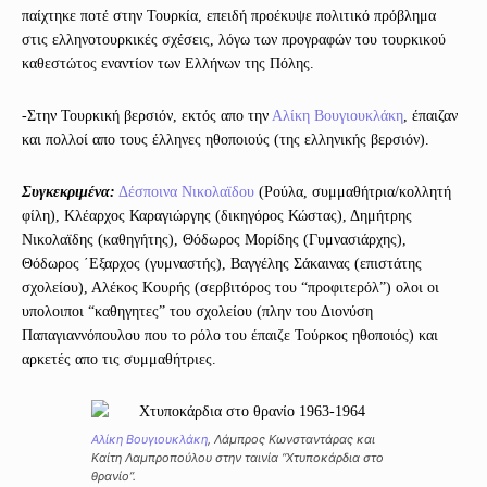
παίχτηκε ποτέ στην Τουρκία, επειδή προέκυψε πολιτικό πρόβλημα
στις ελληνοτουρκικές σχέσεις, λόγω των προγραφών του τουρκικού
καθεστώτος εναντίον των Ελλήνων της Πόλης.
-Στην Τουρκική βερσιόν, εκτός απο την
Αλίκη Βουγιουκλάκη
, έπαιζαν
και πολλοί απο τους έλληνες ηθοποιούς (της ελληνικής βερσιόν).
Συγκεκριμένα:
Δέσποινα Νικολαϊδου
(Ρούλα, συμμαθήτρια/κολλητή
φίλη), Κλέαρχος Καραγιώργης (δικηγόρος Κώστας), Δημήτρης
Νικολαϊδης (καθηγήτης), Θόδωρος Μορίδης (Γυμνασιάρχης),
Θόδωρος ΄Εξαρχος (γυμναστής), Βαγγέλης Σάκαινας (επιστάτης
σχολείου), Αλέκος Κουρής (σερβιτόρος του “προφιτερόλ”) ολοι οι
υπολοιποι “καθηγητες” του σχολείου (πλην του Διονύση
Παπαγιαννόπουλου που το ρόλο του έπαιζε Τούρκος ηθοποιός) και
αρκετές απο τις συμμαθήτριες.
Αλίκη Βουγιουκλάκη
, Λάμπρος Κωνσταντάρας και
Καίτη Λαμπροπούλου στην ταινία “Χτυποκάρδια στο
θρανίο”.