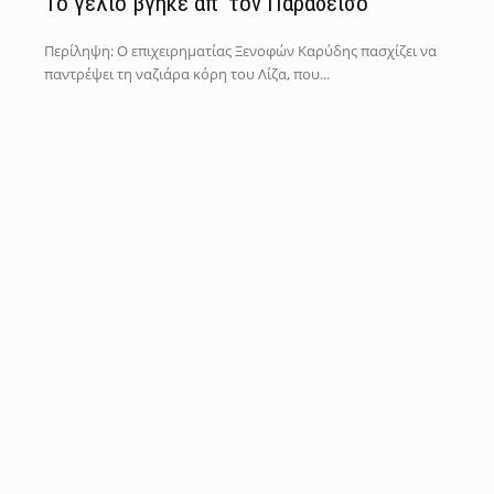
Το γέλιο βγήκε απ’ τον Παράδεισο
Περίληψη: Ο επιχειρηματίας Ξενοφών Καρύδης πασχίζει να
παντρέψει τη ναζιάρα κόρη του Λίζα, που...