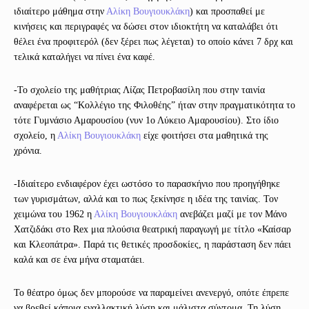
ιδιαίτερο μάθημα στην
Αλίκη Βουγιουκλάκη
) και προσπαθεί με
κινήσεις και περιγραφές να δώσει στον ιδιοκτήτη να καταλάβει ότι
θέλει ένα προφιτερόλ (δεν ξέρει πως λέγεται) το οποίο κάνει 7 δρχ και
τελικά καταλήγει να πίνει ένα καφέ.
-Το σχολείο της μαθήτριας Λίζας Πετροβασίλη που στην ταινία
αναφέρεται ως “Κολλέγιο της Φιλοθέης” ήταν στην πραγματικότητα το
τότε Γυμνάσιο Αμαρουσίου (νυν 1ο Λύκειο Αμαρουσίου). Στο ίδιο
σχολείο, η
Αλίκη Βουγιουκλάκη
είχε φοιτήσει στα μαθητικά της
χρόνια.
-Ιδιαίτερο ενδιαφέρον έχει ωστόσο το παρασκήνιο που προηγήθηκε
των γυρισμάτων, αλλά και το πως ξεκίνησε η ιδέα της ταινίας. Τον
χειμώνα του 1962 η
Αλίκη Βουγιουκλάκη
ανεβάζει μαζί με τον Μάνο
Χατζιδάκι στο Rex μια πλούσια θεατρική παραγωγή με τίτλο «Καίσαρ
και Κλεοπάτρα». Παρά τις θετικές προσδοκίες, η παράσταση δεν πάει
καλά και σε ένα μήνα σταματάει.
Το θέατρο όμως δεν μπορούσε να παραμείνει ανενεργό, οπότε έπρεπε
να βρεθεί κάποια εναλλακτική λύση και μάλιστα σύντομα. Τη λύση