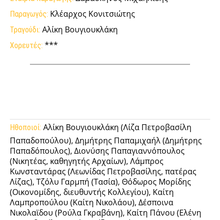
Κλέαρχος Κονιτσιώτης
Παραγωγός:
Αλίκη Βουγιουκλάκη
Τραγούδι:
***
Χορευτές:
Facebook
Twitter
Pinterest
Tumb
Αλίκη Βουγιουκλάκη (Λίζα Πετροβασίλη
Ηθοποιοί:
Παπαδοπούλου), Δημήτρης Παπαμιχαήλ (Δημήτρης
Παπαδόπουλος), Διονύσης Παπαγιαννόπουλος
(Νικητέας, καθηγητής Αρχαίων), Λάμπρος
Κωνσταντάρας (Λεωνίδας Πετροβασίλης, πατέρας
Λίζας), Τζόλυ Γαρμπή (Τασία), Θόδωρος Μορίδης
(Οικονομίδης, διευθυντής Κολλεγίου), Καίτη
Λαμπροπούλου (Καίτη Νικολάου), Δέσποινα
Νικολαϊδου (Ρούλα Γκραβάνη), Καίτη Πάνου (Ελένη