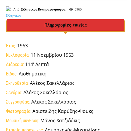
Από
Ελληνικος Κινηματογραφος
5960
Πληροφορίες ταινίας
1963
Έτος:
11 Νοεμβρίου 1963
Κυκλοφορία:
114' Λεπτά
Διάρκεια:
Αισθηματική
Είδος:
Αλέκος Σακελλάριος
Σκηνοθεσία:
Αλέκος Σακελλάριος
Σενάριο:
Αλέκος Σακελλάριος
Συγγραφέας:
Αριστείδης Καρύδης-Φουκς
Φωτογραφία:
Μάνος Χατζιδάκις
Μουσική συνθεση:
Δαμασκηνός-Μιχαηλίδης
Εταιρία παραγωγης: