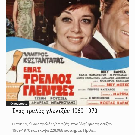
Φιλμογραφία
Ένας τρελός γλεντζές 1969-1970
Η ταινία, "Ένας τρελός γλεντζές" προβλήθηκε τη σαιζόν
1969-1970 και έκοψε 228.988 εισιτήρια. Ήρθε...