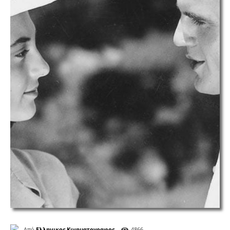
Από
Ελληνικος Κινηματογραφος
4866