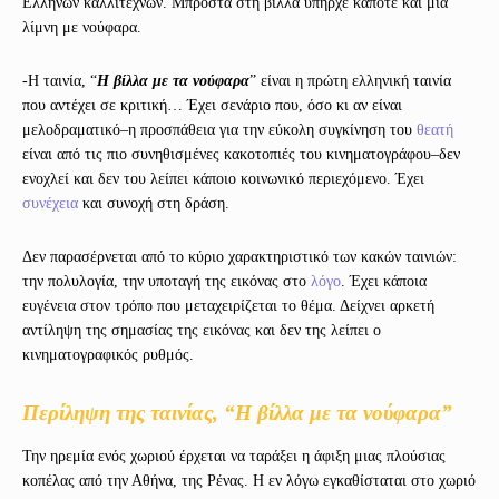
Ελλήνων καλλιτεχνών. Μπροστά στη βίλλα υπήρχε κάποτε και μια
λίμνη με νούφαρα.
-Η ταινία, “
Η βίλλα με τα νούφαρα
” είναι η πρώτη ελληνική ταινία
που αντέχει σε κριτική… Έχει σενάριο που, όσο κι αν είναι
μελοδραματικό–η προσπάθεια για την εύκολη συγκίνηση του
θεατή
είναι από τις πιο συνηθισμένες κακοτοπιές του κινηματογράφου–δεν
ενοχλεί και δεν του λείπει κάποιο κοινωνικό περιεχόμενο. Έχει
συνέχεια
και συνοχή στη δράση.
Δεν παρασέρνεται από το κύριο χαρακτηριστικό των κακών ταινιών:
την πολυλογία, την υποταγή της εικόνας στο
λόγο
. Έχει κάποια
ευγένεια στον τρόπο που μεταχειρίζεται το θέμα. Δείχνει αρκετή
αντίληψη της σημασίας της εικόνας και δεν της λείπει ο
κινηματογραφικός ρυθμός.
Περίληψη της ταινίας, “Η βίλλα με τα νούφαρα”
Την ηρεμία ενός χωριού έρχεται να ταράξει η άφιξη μιας πλούσιας
κοπέλας από την Αθήνα, της Ρένας. Η εν λόγω εγκαθίσταται στο χωριό