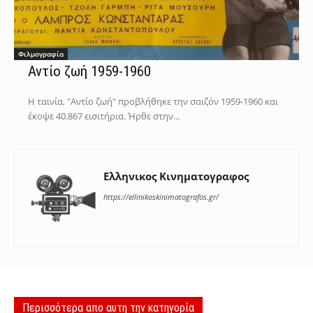
Φιλμογραφία
Αντίο ζωή 1959-1960
Η ταινία, "Αντίο ζωή" προβλήθηκε την σαιζόν 1959-1960 και
έκοψε 40.867 εισιτήρια. Ήρθε στην...
Ελληνικος Κινηματογραφος
https://ellinikoskinimatografos.gr/
Περισσότερα απο αυτη την κατηγορία