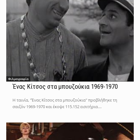
Φιλμογραφία
Ένας Κίτσος στα μπουζούκια 1969-1970
Η ταινία, "Ένας Κίτσος στα μπουζούκια" προβλήθηκε τη
σαιζόν 1969-1970 και έκοψε 115.152 εισιτήρια....