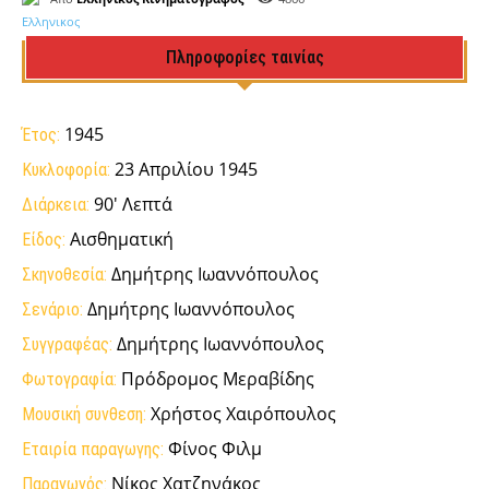
Πληροφορίες ταινίας
1945
Έτος:
23 Απριλίου 1945
Κυκλοφορία:
90' Λεπτά
Διάρκεια:
Αισθηματική
Είδος:
Δημήτρης Ιωαννόπουλος
Σκηνοθεσία:
Δημήτρης Ιωαννόπουλος
Σενάριο:
Δημήτρης Ιωαννόπουλος
Συγγραφέας:
Πρόδρομος Μεραβίδης
Φωτογραφία:
Χρήστος Χαιρόπουλος
Μουσική συνθεση:
Φίνος Φιλμ
Εταιρία παραγωγης:
Νίκος Χατζηνάκος
Παραγωγός: