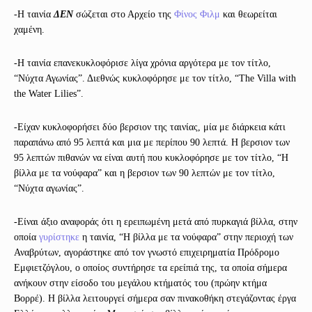
-Η ταινία
ΔΕΝ
σώζεται στο Αρχείο της
Φίνος Φιλμ
και θεωρείται
χαμένη.
-Η ταινία επανεκυκλοφόρισε λίγα χρόνια αργότερα με τον τίτλο,
“Νύχτα Αγωνίας”. Διεθνώς κυκλοφόρησε με τον τίτλο, “The Villa with
the Water Lilies”.
-Είχαν κυκλοφορήσει δύο βερσιον της ταινίας, μία με διάρκεια κάτι
παραπάνω από 95 λεπτά και μια με περίπου 90 λεπτά. Η βερσιον των
95 λεπτών πιθανών να είναι αυτή που κυκλοφόρησε με τον τίτλο, “Η
βίλλα με τα νούφαρα” και η βερσιον των 90 λεπτών με τον τίτλο,
“Νύχτα αγωνίας”.
-Είναι άξιο αναφοράς ότι η ερειπωμένη μετά από πυρκαγιά βίλλα, στην
οποία
γυρίστηκε
η ταινία, “Η βίλλα με τα νούφαρα” στην περιοχή των
Αναβρύτων, αγοράστηκε από τον γνωστό επιχειρηματία Πρόδρομο
Εμφιετζόγλου, ο οποίος συντήρησε τα ερείπιά της, τα οποία σήμερα
ανήκουν στην είσοδο του μεγάλου κτήματός του (πρώην κτήμα
Βορρέ). Η βίλλα λειτουργεί σήμερα σαν πινακοθήκη στεγάζοντας έργα