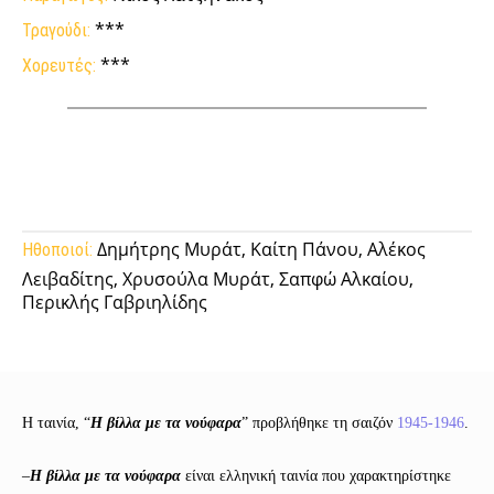
***
Τραγούδι:
***
Χορευτές:
Facebook
Twitter
Pinterest
Tumb
Δημήτρης Μυράτ, Καίτη Πάνου, Αλέκος
Ηθοποιοί:
Λειβαδίτης, Χρυσούλα Μυράτ, Σαπφώ Αλκαίου,
Περικλής Γαβριηλίδης
Η ταινία, “
Η βίλλα με τα νούφαρα
” προβλήθηκε τη σαιζόν
1945-1946
.
–
Η βίλλα με τα νούφαρα
είναι ελληνική ταινία που χαρακτηρίστηκε