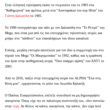
Στην ελληνική τηλεόραση έκανε το ντεμπούτο του το 1983 στα
“Καθημερινά” και αμέσως μετά στα “Λιονταράκια του κυρ Ηλία” του
Γιάννη Δαλιανίδη
το 1985.
Το 1990 συνεργάστηκε και πάλι με τον Δαλιανίδη στο “Το Ρετιρέ” του
Mega, που είναι μια από τις πιο επιτυχημένες τηλεοπτικές σειρές και
μπήκε στο “πάνθεον” των επαναλήψεων του ίδιου καναλιού.
Επίσης, μεγάλη επιτυχία αποτέλεσε για τον ίδιο η συμμετοχή του στο
σίριαλ του Mega “Οι Μικρομεσαίοι” το 1992, καθώς και η εμφάνισή
του ήταν στην αισθηματική σειρά, “Όσο υπάρχει αγάπη” του ΑΝΤ1 το
2001.
Από το 2016, παίζει στην επιτυχημένη σειρά του ALPHA “Έλα στη
θέση μου”, ερμηνεύοντας το ρόλο του Λεωνίδα Καλατζή.
Ο Παύλος Ευαγγελόπουλος επέλεξε συνειδητά να μη δημιουργήσει
οικογένεια. Όπως είχε πει σε παλιότερη συνέντευξή του, «δεν πιστεύω
στην
τύχη
. Αν θέλεις να κάνεις οικογένεια, την κάνεις. Δεν είχα ποτέ