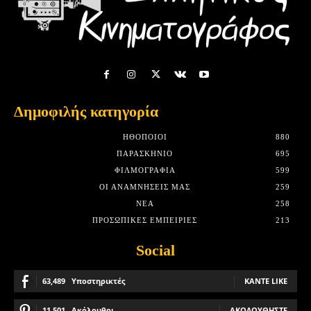
Δημοφιλής κατηγορία
HΘΟΠΟΙΟΊ
880
ΠΑΡΑΣΚΉΝΙΟ
695
ΦΙΛΜΟΓΡΑΦΊΑ
599
ΟΙ ΑΝΑΜΝΉΣΕΙΣ ΜΑΣ
259
ΝΈΑ
258
ΠΡΟΣΩΠΙΚΈΣ ΕΜΠΕΙΡΊΕΣ
213
Social
63,489
Υποστηρικτές
ΚΆΝΤΕ LIKE
11,501
Ακόλουθοι
ΑΚΟΛΟΥΘΉΣΤΕ