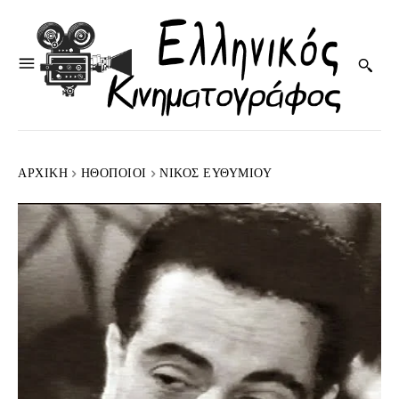
ΑΡΧΙΚΉ
HΘΟΠΟΙΟΊ
ΝΊΚΟΣ ΕΥΘΥΜΊΟΥ