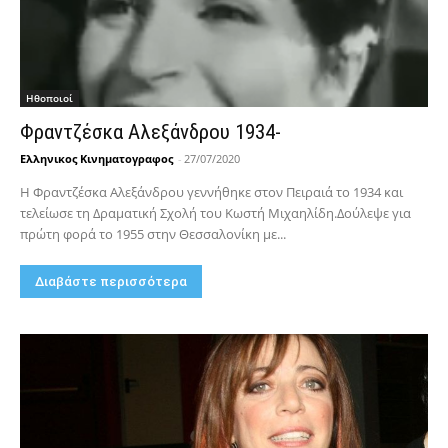
Hθοποιοί
Φραντζέσκα Αλεξάνδρου 1934-
Ελληνικος Κινηματογραφος
-
27/07/2020
Η Φραντζέσκα Αλεξάνδρου γεννήθηκε στον Πειραιά το 1934 και
τελείωσε τη Δραματική Σχολή του Κωστή Μιχαηλίδη.Δούλεψε για
πρώτη φορά το 1955 στην Θεσσαλονίκη με...
Διαβάστε περισσότερα