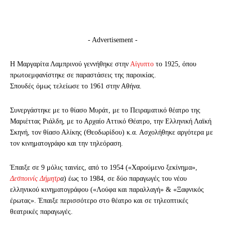
- Advertisement -
Η Μαργαρίτα Λαμπρινού γεννήθηκε στην
Αίγυπτο
το 1925, όπου
πρωτοεμφανίστηκε σε παραστάσεις της παροικίας.
Σπουδές όμως τελείωσε το 1961 στην Αθήνα.
Συνεργάστηκε με το θίασο Μυράτ, με το Πειραματικό θέατρο της
Μαριέττας Ριάλδη, με το Αρχαίο Αττικό Θέατρο, την Ελληνική Λαϊκή
Σκηνή, τον θίασο Αλίκης (Θεοδωρίδου) κ.α. Ασχολήθηκε αργότερα με
τον κινηματογράφο και την τηλεόραση.
Έπαιξε σε 9 μόλις ταινίες, από το 1954 («Χαρούμενο ξεκίνημα»,
Δεσποινίς Δήμητρ
α
) έως το 1984, σε δύο παραγωγές του νέου
ελληνικού κινηματογράφου («Λούφα και παραλλαγή» & «Ξαφνικός
έρωτας». Έπαιξε περισσότερο στο θέατρο και σε τηλεοπτικές
θεατρικές παραγωγές.