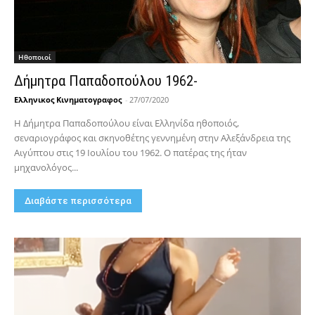
Hθοποιοί
Δήμητρα Παπαδοπούλου 1962-
Ελληνικος Κινηματογραφος
-
27/07/2020
Η Δήμητρα Παπαδοπούλου είναι Ελληνίδα ηθοποιός,
σεναριογράφος και σκηνοθέτης γεννημένη στην Αλεξάνδρεια της
Αιγύπτου στις 19 Ιουλίου του 1962. Ο πατέρας της ήταν
μηχανολόγος...
Διαβάστε περισσότερα