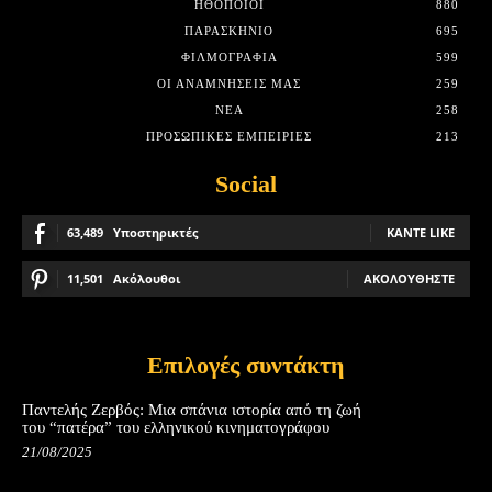
HΘΟΠΟΙΟΊ
880
ΠΑΡΑΣΚΉΝΙΟ
695
ΦΙΛΜΟΓΡΑΦΊΑ
599
ΟΙ ΑΝΑΜΝΉΣΕΙΣ ΜΑΣ
259
ΝΈΑ
258
ΠΡΟΣΩΠΙΚΈΣ ΕΜΠΕΙΡΊΕΣ
213
Social
63,489
Υποστηρικτές
ΚΆΝΤΕ LIKE
11,501
Ακόλουθοι
ΑΚΟΛΟΥΘΉΣΤΕ
Επιλογές συντάκτη
Παντελής Ζερβός: Μια σπάνια ιστορία από τη ζωή
του “πατέρα” του ελληνικού κινηματογράφου
21/08/2025