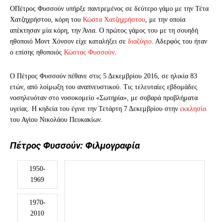
Ο
Πέτρος Φυσσούν υπήρξε παντρεμένος σε δεύτερο γάμο με την Τέτα
Χατζηχρήστου, κόρη του
Κώστα Χατζηχρήστου
, με την οποία
απέκτησαν μία κόρη, την Άνια. Ο πρώτος γάμος του με τη σουηδή
ηθοποιό Μοντ Χόνσον είχε καταλήξει σε
διαζύγιο
. Αδερφός του ήταν
ο επίσης ηθοποιός
Κώστας Φυσσούν
.
Ο Πέτρος Φυσσούν πέθανε στις 5 Δεκεμβρίου 2016, σε ηλικία 83
ετών, από λοίμωξη του αναπνευστικού. Τις τελευταίες εβδομάδες
νοσηλευόταν στο νοσοκομείο «Σωτηρία», με σοβαρά προβλήματα
υγείας. Η κηδεία του έγινε την Τετάρτη 7 Δεκεμβρίου στην
εκκλησία
του Αγίου Νικολάου Πευκακίων.
Πέτρος Φυσσούν: Φιλμογραφία
1950-
1969
1970-
2010