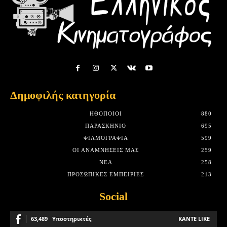
Δημοφιλής κατηγορία
HΘΟΠΟΙΟΊ
880
ΠΑΡΑΣΚΉΝΙΟ
695
ΦΙΛΜΟΓΡΑΦΊΑ
599
ΟΙ ΑΝΑΜΝΉΣΕΙΣ ΜΑΣ
259
ΝΈΑ
258
ΠΡΟΣΩΠΙΚΈΣ ΕΜΠΕΙΡΊΕΣ
213
Social
63,489
Υποστηρικτές
ΚΆΝΤΕ LIKE