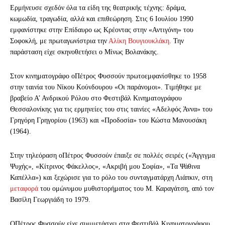
Ερμήνευσε σχεδόν όλα τα είδη της θεατρικής τέχνης: δράμα,
κωμωδία, τραγωδία, αλλά και επιθεώρηση. Στις 6 Ιουλίου 1990
εμφανίστηκε στην Επίδαυρο ως Κρέοντας στην «Αντιγόνη» του
Σοφοκλή, με πρωταγωνίστρια την
Αλίκη Βουγιουκλάκη
. Την
παράσταση είχε σκηνοθετήσει ο Μίνως Βολανάκης.
Στον κινηματογράφο ο
Πέτρος Φυσσούν πρωτοεμφανίσθηκε το 1958
στην ταινία του Νίκου Κούνδουρου «Οι παράνομοι». Τιμήθηκε με
βραβείο Α’ Ανδρικού Ρόλου στο Φεστιβάλ Κινηματογράφου
Θεσσαλονίκης για τις ερμηνείες του στις ταινίες «Αδελφός Άννα» του
Γρηγόρη Γρηγορίου (1963) και «Προδοσία» του Κώστα Μανουσάκη
(1964).
Στην τηλεόραση ο
Πέτρος Φυσσούν έπαιξε σε πολλές σειρές («Άγγιγμα
Ψυχής», «Κίτρινος Φάκελλος», «Ακριβή μου Σοφία», «Τα Ψάθινα
Καπέλλα») και ξεχώρισε για το ρόλο του συνταγματάρχη Λιάπκιν, στη
μεταφορά
του ομώνυμου μυθιστορήματος του Μ. Καραγάτση, από τον
Βασίλη Γεωργιάδη το 1979.
Ο
Πέτρος Φυσσούν είχε συμμετάσχει στα Φεστιβάλ Κινηματογράφου