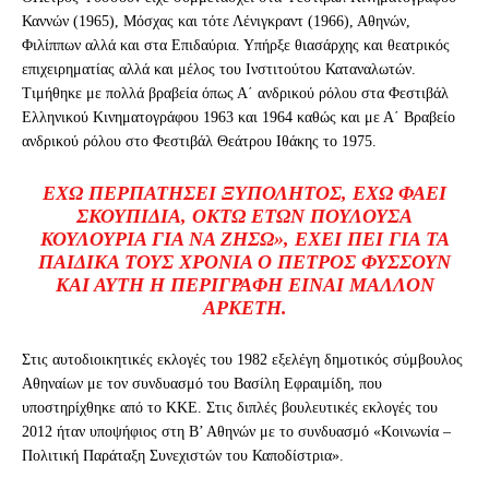
Καννών (1965), Μόσχας και τότε Λένιγκραντ (1966), Αθηνών,
Φιλίππων αλλά και στα Επιδαύρια. Υπήρξε θιασάρχης και θεατρικός
επιχειρηματίας αλλά και μέλος του Ινστιτούτου Καταναλωτών.
Τιμήθηκε με πολλά βραβεία όπως Α΄ ανδρικού ρόλου στα Φεστιβάλ
Ελληνικού Κινηματογράφου 1963 και 1964 καθώς και με Α΄ Βραβείο
ανδρικού ρόλου στο Φεστιβάλ Θεάτρου Ιθάκης το 1975.
ΈΧΩ ΠΕΡΠΑΤΉΣΕΙ ΞΥΠΌΛΗΤΟΣ, ΈΧΩ ΦΆΕΙ
ΣΚΟΥΠΊΔΙΑ, ΟΚΤΏ ΕΤΏΝ ΠΟΥΛΟΎΣΑ
ΚΟΥΛΟΎΡΙΑ ΓΙΑ ΝΑ ΖΉΣΩ», ΈΧΕΙ ΠΕΙ ΓΙΑ ΤΑ
ΠΑΙΔΙΚΆ ΤΟΥΣ ΧΡΌΝΙΑ Ο ΠΈΤΡΟΣ ΦΥΣΣΟΎΝ
ΚΑΙ ΑΥΤΉ Η ΠΕΡΙΓΡΑΦΉ ΕΊΝΑΙ ΜΆΛΛΟΝ
ΑΡΚΕΤΉ.
Στις αυτοδιοικητικές εκλογές του 1982 εξελέγη δημοτικός σύμβουλος
Αθηναίων με τον συνδυασμό του Βασίλη Εφραιμίδη, που
υποστηρίχθηκε από το ΚΚΕ. Στις διπλές βουλευτικές εκλογές του
2012 ήταν υποψήφιος στη Β’ Αθηνών με το συνδυασμό «Κοινωνία –
Πολιτική Παράταξη Συνεχιστών του Καποδίστρια».