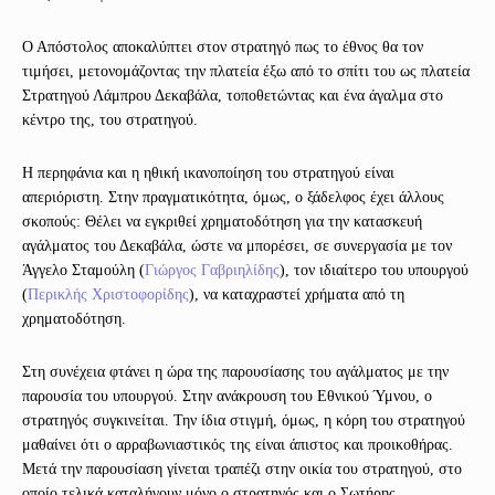
Ο Απόστολος αποκαλύπτει στον στρατηγό πως το έθνος θα τον
τιμήσει, μετονομάζοντας την πλατεία έξω από το σπίτι του ως πλατεία
Στρατηγού Λάμπρου Δεκαβάλα, τοποθετώντας και ένα άγαλμα στο
κέντρο της, του στρατηγού.
Η περηφάνια και η ηθική ικανοποίηση του στρατηγού είναι
απεριόριστη. Στην πραγματικότητα, όμως, ο ξάδελφος έχει άλλους
σκοπούς: Θέλει να εγκριθεί χρηματοδότηση για την κατασκευή
αγάλματος του Δεκαβάλα, ώστε να μπορέσει, σε συνεργασία με τον
Άγγελο Σταμούλη (
Γιώργος Γαβριηλίδης
), τον ιδιαίτερο του υπουργού
(
Περικλής Χριστοφορίδης
), να καταχραστεί χρήματα από τη
χρηματοδότηση.
Στη συνέχεια φτάνει η ώρα της παρουσίασης του αγάλματος με την
παρουσία του υπουργού. Στην ανάκρουση του Εθνικού Ύμνου, ο
στρατηγός συγκινείται. Την ίδια στιγμή, όμως, η κόρη του στρατηγού
μαθαίνει ότι ο αρραβωνιαστικός της είναι άπιστος και προικοθήρας.
Μετά την παρουσίαση γίνεται τραπέζι στην οικία του στρατηγού, στο
οποίο τελικά καταλήγουν μόνο ο στρατηγός και ο Σωτήρης