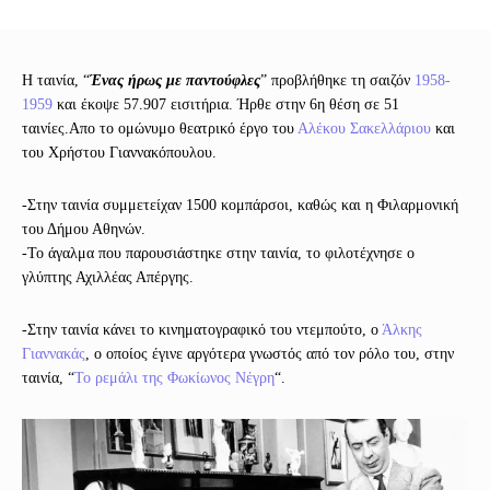
Η ταινία, “
Ένας ήρως με παντούφλες
” προβλήθηκε τη σαιζόν
1958-
1959
και έκοψε 57.907 εισιτήρια. Ήρθε στην 6η θέση σε 51
ταινίες.Απο το ομώνυμο θεατρικό έργο του
Αλέκου Σακελλάριου
και
του Χρήστου Γιαννακόπουλου.
-Στην ταινία συμμετείχαν 1500 κομπάρσοι, καθώς και η Φιλαρμονική
του Δήμου Αθηνών.
-Το άγαλμα που παρουσιάστηκε στην ταινία, το φιλοτέχνησε ο
γλύπτης Αχιλλέας Απέργης.
-Στην ταινία κάνει το κινηματογραφικό του ντεμπούτο, ο
Άλκης
Γιαννακάς
, ο οποίος έγινε αργότερα γνωστός από τον ρόλο του, στην
ταινία, “
Το ρεμάλι της Φωκίωνος Νέγρη
“.