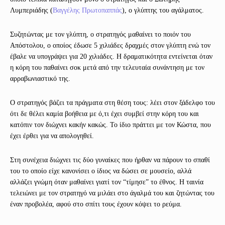
Λυμπεριάδης (
Βαγγέλης Πρωτοπαππάς
), ο γλύπτης του αγάλματος.
Συζητώντας με τον γλύπτη, ο στρατηγός μαθαίνει το ποιόν του
Απόστολου, ο οποίος έδωσε 5 χιλιάδες δραχμές στον γλύπτη ενώ τον
έβαλε να υπογράψει για 20 χιλιάδες. Η δραματικότητα εντείνεται όταν
η κόρη του παθαίνει σοκ μετά από την τελευταία συνάντηση με τον
αρραβωνιαστικό της.
Ο στρατηγός βάζει τα πράγματα στη θέση τους: λέει στον ξάδελφο του
ότι δε θέλει καμία βοήθεια με ό,τι έχει συμβεί στην κόρη του και
κατόπιν τον διώχνει κακήν κακώς. Το ίδιο πράττει με τον Κώστα, που
έχει έρθει για να απολογηθεί.
Στη συνέχεια διώχνει τις δύο γυναίκες που ήρθαν να πάρουν το σπαθί
του το οποίο είχε κανονίσει ο ίδιος να δώσει σε μουσείο, αλλά
αλλάζει γνώμη όταν μαθαίνει γιατί τον “τίμησε” το έθνος. Η ταινία
τελειώνει με τον στρατηγό να μιλάει στο άγαλμά του και ζητώντας του
έναν προβολέα, αφού στο σπίτι τους έχουν κόψει το ρεύμα.