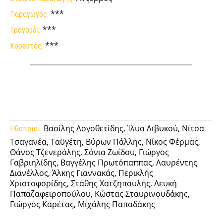
***
Παραγωγός:
***
Τραγούδι:
***
Χορευτές:
Facebook
Twitter
Pinterest
Tumb
Βασίλης Λογοθετίδης, Ίλυα Λιβυκού, Νίτσα
Ηθοποιοί:
Τσαγανέα, Ταϋγέτη, Βύρων Πάλλης, Νίκος Φέρμας,
Θάνος Τζενεράλης, Σόνια Ζωίδου, Γιώργος
Γαβριηλίδης, Βαγγέλης Πρωτόπαππας, Λαυρέντης
Διανέλλος, Άλκης Γιαννακάς, Περικλής
Χριστοφορίδης, Στάθης Χατζηπαυλής, Λευκή
Παπαζαφειροπούλου, Κώστας Σταυρινουδάκης,
Γιώργος Καρέτας, Μιχάλης Παπαδάκης