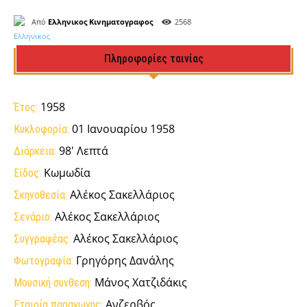
Από
Ελληνικος Κινηματογραφος
2568
Πληροφορίες ταινίας
1958
Έτος:
01 Ιανουαρίου 1958
Κυκλοφορία:
98' Λεπτά
Διάρκεια:
Κωμωδία
Είδος:
Αλέκος Σακελλάριος
Σκηνοθεσία:
Αλέκος Σακελλάριος
Σενάριο:
Αλέκος Σακελλάριος
Συγγραφέας:
Γρηγόρης Δανάλης
Φωτογραφία:
Μάνος Χατζιδάκις
Μουσική συνθεση:
Ανζερβός
Εταιρία παραγωγης: