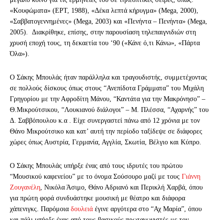
«Κουφώματα» (ΕΡΤ, 1988), «Δέκα λεπτά κήρυγμα» (Mega, 2000),
«Σαββατογεννημένες» (Mega, 2003) και «Πενήντα – Πενήντα» (Mega,
2005). Διακρίθηκε, επίσης, στην παρουσίαση τηλεπαιγνιδιών στη
χρυσή εποχή τους, τη δεκαετία του ‘90 («Κάνε ό,τι Κάνω», «Πάρτα
Όλα»).
Ο Σάκης Μπουλάς ήταν παράλληλα και τραγουδιστής, συμμετέχοντας
σε πολλούς δίσκους όπως στους “Ανεπίδοτα Γράμματα” του Μιχάλη
Γρηγορίου με την Αφροδίτη Μάνου, “Καντάτα για την Μακρόνησο” –
Θ.Μικρούτσικου, “Λουκιανού διάλογοι” – Μ. Πλέσσα, “Αχαρνής” του
Δ. Σαββόπουλου κ.α . Είχε συνεργαστεί πάνω από 12 χρόνια με τον
Θάνο Μικρούτσικο και κατ’ αυτή την περίοδο ταξίδεψε σε διάφορες
χώρες όπως Αυστρία, Γερμανία, Αγγλία, Σκωτία, Βέλγιο και Κύπρο.
Ο Σάκης Μπουλάς υπήρξε ένας από τους ιδρυτές του πρώτου
“Μουσικού καφενείου” με το όνομα Σούσουρο μαζί με τους
Γιάννη
Ζουγανέλη
, Νικόλα Άσιμο, Θάνο Αδριανό και Περικλή Χαρβά, όπου
για πρώτη φορά συνδυάστηκε μουσική με θέατρο και διάφορα
χάπενιγκς. Παρόμοια
δουλειά
έγινε αργότερα στο “Αχ Μαρία”, όπου
και πάλι υπήρξε ένας από τους βασικούς πρωταγωνιστές με τον