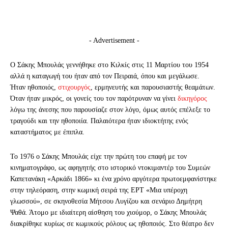
- Advertisement -
Ο Σάκης Μπουλάς γεννήθηκε στο Κιλκίς στις 11 Μαρτίου του 1954
αλλά η καταγωγή του ήταν από τον Πειραιά, όπου και μεγάλωσε.
Ήταν ηθοποιός,
στιχουργός
, ερμηνευτής και παρουσιαστής θεαμάτων.
Όταν ήταν μικρός, οι γονείς του τον παρότρυναν να γίνει
δικηγόρος
λόγω της άνεσης που παρουσίαζε στον λόγο, όμως αυτός επέλεξε το
τραγούδι και την ηθοποιία. Παλαιότερα ήταν ιδιοκτήτης ενός
καταστήματος με έπιπλα.
Το 1976 ο Σάκης Μπουλάς είχε την πρώτη του επαφή με τον
κινηματογράφο, ως αφηγητής στο ιστορικό ντοκιμαντέρ του Συμεών
Καπετανάκη «Αρκάδι 1866» κι ένα χρόνο αργότερα πρωτοεμφανίστηκε
στην τηλεόραση, στην κωμική σειρά της ΕΡΤ «Μια υπέροχη
γλωσσού», σε σκηνοθεσία Μήτσου Λυγίζου και σενάριο Δημήτρη
Ψαθά. Άτομο με ιδιαίτερη αίσθηση του χιούμορ, ο Σάκης Μπουλάς
διακρίθηκε κυρίως σε κωμικούς ρόλους ως ηθοποιός. Στο θέατρο δεν