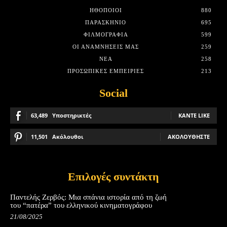
HΘΟΠΟΙΟΊ
880
ΠΑΡΑΣΚΉΝΙΟ
695
ΦΙΛΜΟΓΡΑΦΊΑ
599
ΟΙ ΑΝΑΜΝΉΣΕΙΣ ΜΑΣ
259
ΝΈΑ
258
ΠΡΟΣΩΠΙΚΈΣ ΕΜΠΕΙΡΊΕΣ
213
Social
63,489
Υποστηρικτές
ΚΆΝΤΕ LIKE
11,501
Ακόλουθοι
ΑΚΟΛΟΥΘΉΣΤΕ
Επιλογές συντάκτη
Παντελής Ζερβός: Μια σπάνια ιστορία από τη ζωή
του “πατέρα” του ελληνικού κινηματογράφου
21/08/2025