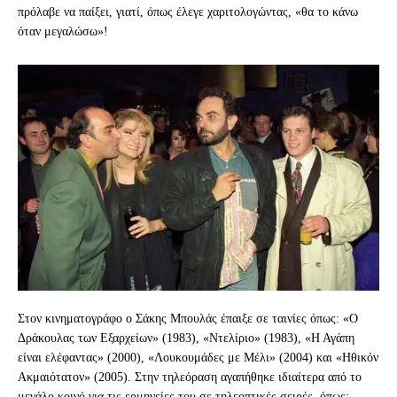
πρόλαβε να παίξει, γιατί, όπως έλεγε χαριτολογώντας, «θα το κάνω
όταν μεγαλώσω»!
Στον κινηματογράφο ο Σάκης Μπουλάς έπαιξε σε ταινίες όπως: «Ο
Δράκουλας των Εξαρχείων» (1983), «Ντελίριο» (1983), «Η Αγάπη
είναι ελέφαντας» (2000), «Λουκουμάδες με Μέλι» (2004) και «Ηθικόν
Ακμαιότατον» (2005). Στην τηλεόραση αγαπήθηκε ιδιαίτερα από το
μεγάλο κοινό για τις ερμηνείες του σε τηλεοπτικές σειρές, όπως: