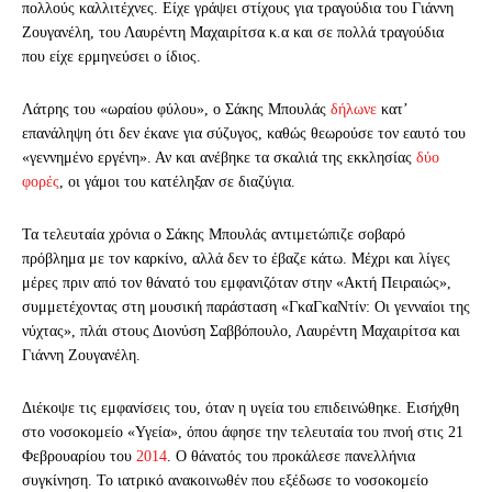
πολλούς καλλιτέχνες. Είχε γράψει στίχους για τραγούδια του Γιάννη
Ζουγανέλη, του Λαυρέντη Μαχαιρίτσα κ.α και σε πολλά τραγούδια
που είχε ερμηνεύσει ο ίδιος.
Λάτρης του «ωραίου φύλου», ο Σάκης Μπουλάς
δήλωνε
κατ’
επανάληψη ότι δεν έκανε για σύζυγος, καθώς θεωρούσε τον εαυτό του
«γεννημένο εργένη». Αν και ανέβηκε τα σκαλιά της εκκλησίας
δύο
φορές
, οι γάμοι του κατέληξαν σε διαζύγια.
Τα τελευταία χρόνια ο Σάκης Μπουλάς αντιμετώπιζε σοβαρό
πρόβλημα με τον καρκίνο, αλλά δεν το έβαζε κάτω. Μέχρι και λίγες
μέρες πριν από τον θάνατό του εμφανιζόταν στην «Ακτή Πειραιώς»,
συμμετέχοντας στη μουσική παράσταση «ΓκαΓκαΝτίν: Οι γενναίοι της
νύχτας», πλάι στους Διονύση Σαββόπουλο, Λαυρέντη Μαχαιρίτσα και
Γιάννη Ζουγανέλη.
Διέκοψε τις εμφανίσεις του, όταν η υγεία του επιδεινώθηκε. Εισήχθη
στο νοσοκομείο «Υγεία», όπου άφησε την τελευταία του πνοή στις 21
Φεβρουαρίου του
2014
. Ο θάνατός του προκάλεσε πανελλήνια
συγκίνηση. Το ιατρικό ανακοινωθέν που εξέδωσε το νοσοκομείο