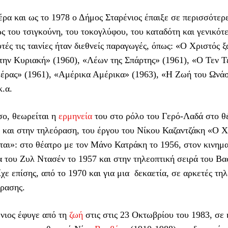
έρα και ως το 1978 ο Δήμος Σταρένιος έπαιξε σε περισσότερε
 του τσιγκούνη, του τοκογλύφου, του καταδότη και γενικότ
τές τις ταινίες ήταν διεθνείς παραγωγές, όπως: «Ο Χριστός 
την Κυριακή» (1960), «Λέων της Σπάρτης» (1961), «Ο Τεν Τε
ρας» (1961), «Αμέρικα Αμέρικα» (1963), «Η Ζωή του Ωνά
κ.α.
ο, θεωρείται η
ερμηνεία
του στο ρόλο του Γερό-Λαδά στο θ
 και στην τηλεόραση, του έργου του Νίκου Καζαντζάκη «Ο Χ
αι»: στο θέατρο με τον Μάνο Κατράκη το 1956, στον κινημ
α του Ζυλ Ντασέν το 1957 και στην τηλεοπτική σειρά του Βα
χε επίσης, από το 1970 και για μια δεκαετία, σε αρκετές τηλ
όρασης.
νιος έφυγε από τη
ζωή
στις στις 23 Οκτωβρίου του 1983, σε 