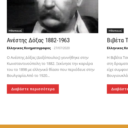
Hθοποιοί
Hθοποιοί
Ανέστης Δόξας 1882-1963
Βιβέτα Τ
Ελληνικος Κινηματογραφος
-
27/07/2020
Ελληνικος Κ
Ο Ανέστης Δόξας (Δοξόπουλος) γεννήθηκε στην
Η Βιβέτα Τσ
Κωνσταντινούπολη το 1882. Ξεκίνησε την καριέρα
στη δραματι
του το 1898 με ελληνικό θίασο που περιόδευε στην
είχε συμφοι
Βουλγαρία.Από το 1920...
Βουγιουκλάκ
Διαβάστε περισσότερα
Διαβάστ