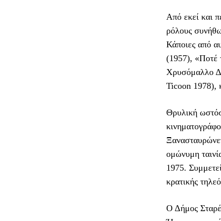
Από εκεί και π
ρόλους συνήθως
Κάποιες από αυ
(1957), «Ποτέ 
Χρυσόμαλλο Δέ
Ticoon 1978), 
Θρυλική ωστόσ
κινηματογράφο
Ξανασταυρώνετ
ομώνυμη ταινί
1975. Συμμετεί
κρατικής τηλε
Ο Δήμος Σταρέ