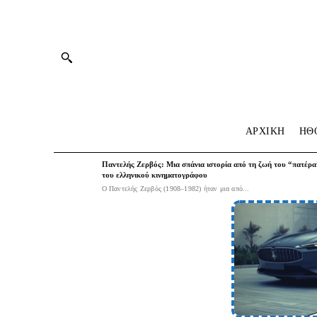
ΑΡΧΙΚΗ
HΘ
Παντελής Ζερβός: Μια σπάνια ιστορία από τη ζωή του “πατέρα
του ελληνικού κινηματογράφου
Ο Παντελής Ζερβός (1908–1982) ήταν μια από...