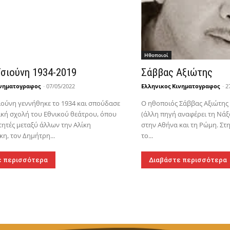
Hθοποιοί
σιούνη 1934-2019
Σάββας Αξιώτης
ινηματογραφος
-
07/05/2022
Ελληνικος Κινηματογραφος
-
2
ιούνη γεννήθηκε το 1934 και σπούδασε
Ο ηθοποιός Σάββας Αξιώτης
κή σχολή του Εθνικού θεάτρου, όπου
(άλλη πηγή αναφέρει τη Νάξ
τητές μεταξύ άλλων την Αλίκη
στην Αθήνα και τη Ρώμη. Στ
η, τον Δημήτρη...
το...
ε περισσότερα
Διαβάστε περισσότερα