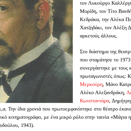
τον Λυκούργο Καλλέργ
Μορίδη, τον Τίτο Βανδ
Κεδράκα, την Αλέκα Πα
Χατζηδάκι, τον Αλέξη Δ
αρκετούς άλλους.
Στο διάστημα της θεατρ
που σταμάτησε το 1973 
συνεργάστηκε με τους 
πρωταγωνιστές όπως: Κ
Μερκούρη
, Μάνο Κατρ
Αλέκο Αλεξανδράκη,
Λ
Κωνσταντάρα
, Δημήτρη
,α. Την ίδια χρονιά που πρωτοεμφανίστηκε στο θέατρο έκανε
ικό κινηματογράφο, με ένα μικρό ρόλο στην ταινία «Μάγια 
οδούλου, 1943).