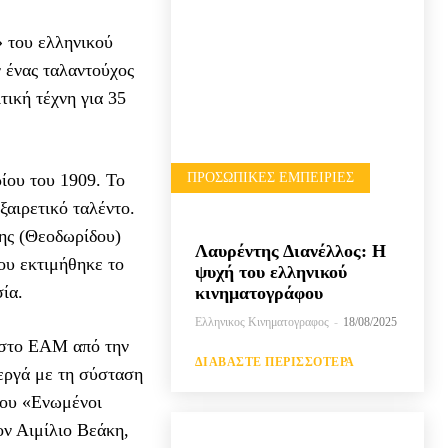
» του ελληνικού
 ένας ταλαντούχος
ική τέχνη για 35
ΠΡΟΣΩΠΙΚΈΣ ΕΜΠΕΙΡΊΕΣ
ίου του 1909. Το
αιρετικό ταλέντο.
κης (Θεοδωρίδου)
Λαυρέντης Διανέλλος: Η
ου εκτιμήθηκε το
ψυχή του ελληνικού
ία.
κινηματογράφου
Ελληνικος Κινηματογραφος
-
18/08/2025
 στο ΕΑΜ από την
ΔΙΑΒΆΣΤΕ ΠΕΡΙΣΣΌΤΕΡΑ
εργά με τη σύσταση
σου «Ενωμένοι
ον Αιμίλιο Βεάκη,