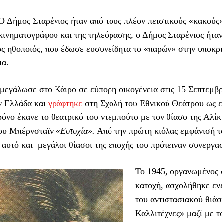
Ο Δήμος Σταρένιος ήταν από τους πλέον πειστικούς «κακούς
κινηματογράφου και της τηλεόρασης, ο Δήμος Σταρένιος ήταν
ς ηθοποιός, που έδωσε ευσυνείδητα το «παρών» στην υποκριτ
ια.
 μεγάλωσε στο Κάιρο σε εύπορη οικογένεια στις 15 Σεπτεμβρ
ν Ελλάδα και
γράφτηκε
στη Σχολή του Εθνικού Θεάτρου ως εξ
όνο έκανε το θεατρικό του ντεμπούτο με τον θίασο της Αλί
του Μπέρνσταϊν
«Ευτυχία».
Από την πρώτη κιόλας εμφάνισή τ
’ αυτό και μεγάλοι θίασοι της εποχής του πρότειναν συνεργασ
Το 1945, οργανωμένος
κατοχή, ασχολήθηκε εν
του αντιστασιακού θιά
Καλλιτέχνες» μαζί με τ