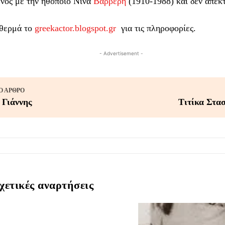
νος με την ηθοποιό Νίνα
Βαρβέρη
(1910-1988) και δεν απέκτ
 θερμά το
greekactor.blogspot.gr
για τις πληροφορίες.
- Advertisement -
 ΆΡΘΡΟ
 Γιάννης
Τιτίκα Στασ
χετικές αναρτήσεις