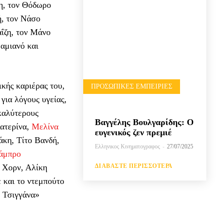
η, τον Θόδωρο
ή, τον Νάσο
ΐζη, τον Μάνο
αμιανό και
ικής καριέρας του,
ΠΡΟΣΩΠΙΚΈΣ ΕΜΠΕΙΡΊΕΣ
για λόγους υγείας,
καλύτερους
Βαγγέλης Βουλγαρίδης: Ο
ατερίνα,
Μελίνα
ευγενικός ζεν πρεμιέ
άκη, Τίτο Βανδή,
Ελληνικος Κινηματογραφος
-
27/07/2025
άμπρο
ΔΙΑΒΆΣΤΕ ΠΕΡΙΣΣΌΤΕΡΑ
 Χορν, Αλίκη
 και το ντεμπούτο
η Τσιγγάνα»