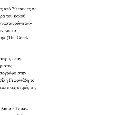
ς από 70 ταινίες σε
ερα του κακού.
ξανασταυρώνεται»
ν και το
ση» (The Greek
έατρο, στον
ριστός
ατογράφο στην
σίλη Γεωργιάδη το
εοπτικές σειρές της
ηλικία 74 ετών.