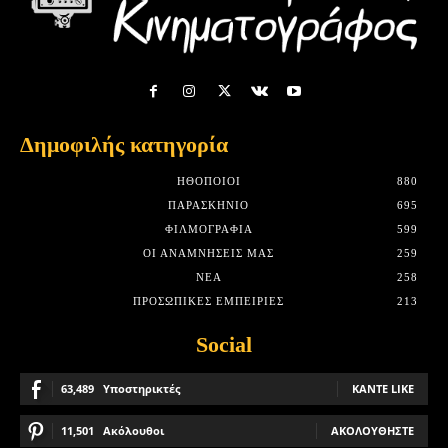
Δημοφιλής κατηγορία
HΘΟΠΟΙΟΊ
880
ΠΑΡΑΣΚΉΝΙΟ
695
ΦΙΛΜΟΓΡΑΦΊΑ
599
ΟΙ ΑΝΑΜΝΉΣΕΙΣ ΜΑΣ
259
ΝΈΑ
258
ΠΡΟΣΩΠΙΚΈΣ ΕΜΠΕΙΡΊΕΣ
213
Social
63,489
Υποστηρικτές
ΚΆΝΤΕ LIKE
11,501
Ακόλουθοι
ΑΚΟΛΟΥΘΉΣΤΕ