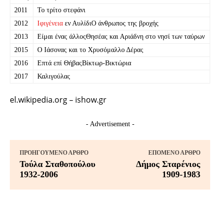
2011
Το τρίτο στεφάνι
2012
Ιφιγένεια
εν ΑυλίδιΟ άνθρωπος της βροχής
2013
Είμαι ένας άλλοςΘησέας και Αριάδνη στο νησί των ταύρων
2015
Ο Ιάσονας και το Χρυσόμαλλο Δέρας
2016
Επτά επί ΘήβαςΒίκτωρ-Βικτώρια
2017
Καλιγούλας
el.wikipedia.org – ishow.gr
- Advertisement -
ΠΡΟΗΓΟΎΜΕΝΟ ΆΡΘΡΟ
ΕΠΌΜΕΝΟ ΆΡΘΡΟ
Τούλα Σταθοπούλου
Δήμος Σταρένιος
1932-2006
1909-1983