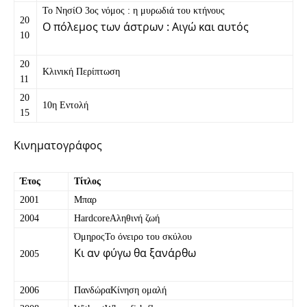
Το ΝησίΟ 3ος νόμος : η μυρωδιά του κτήνους
20
Ο πόλεμος των άστρων : Αιγώ και αυτός
10
20
Κλινική Περίπτωση
11
20
10η Εντολή
15
Κινηματογράφος
Έτος
Τίτλος
2001
Μπαρ
2004
HardcoreΑληθινή ζωή
ΌμηροςΤο όνειρο του σκύλου
Κι αν φύγω θα ξανάρθω
2005
2006
ΠανδώραΚίνηση ομαλή