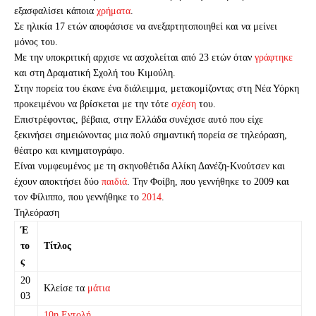
εξασφαλίσει κάποια
χρήματα
.
Σε ηλικία 17 ετών αποφάσισε να ανεξαρτητοποιηθεί και να μείνει
μόνος του.
Με την υποκριτική αρχισε να ασχολείται από 23 ετών όταν
γράφτηκε
και στη Δραματική Σχολή του Κιμούλη.
Στην πορεία του έκανε ένα διάλειμμα, μετακομίζοντας στη Νέα Υόρκη
προκειμένου να βρίσκεται με την τότε
σχέση
του.
Επιστρέφοντας, βέβαια, στην Ελλάδα συνέχισε αυτό που είχε
ξεκινήσει σημειώνοντας μια πολύ σημαντική πορεία σε τηλεόραση,
θέατρο και κινηματογράφο.
Είναι νυμφευμένος με τη σκηνοθέτιδα Αλίκη Δανέζη-Κνούτσεν και
έχουν αποκτήσει δύο
παιδιά
. Την Φοίβη, που γεννήθηκε το 2009 και
τον Φίλιππο, που γεννήθηκε το
2014
.
Τηλεόραση
Έ
το
Τίτλος
ς
20
Κλείσε τα
μάτια
03
10η Εντολή