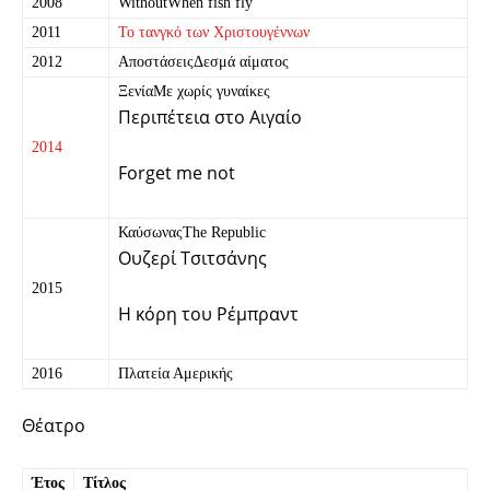
2008
WithoutWhen fish fly
2011
Το τανγκό των Χριστουγέννων
2012
ΑποστάσειςΔεσμά αίματος
ΞενίαΜε χωρίς γυναίκες
Περιπέτεια στο Αιγαίο
2014
Forget me not
ΚαύσωναςThe Republic
Ουζερί Τσιτσάνης
2015
Η κόρη του Ρέμπραντ
2016
Πλατεία Αμερικής
Θέατρο
Έτος
Τίτλος