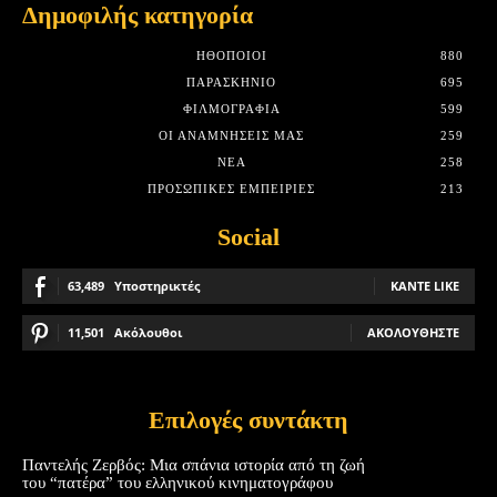
Δημοφιλής κατηγορία
HΘΟΠΟΙΟΊ
880
ΠΑΡΑΣΚΉΝΙΟ
695
ΦΙΛΜΟΓΡΑΦΊΑ
599
ΟΙ ΑΝΑΜΝΉΣΕΙΣ ΜΑΣ
259
ΝΈΑ
258
ΠΡΟΣΩΠΙΚΈΣ ΕΜΠΕΙΡΊΕΣ
213
Social
63,489
Υποστηρικτές
ΚΆΝΤΕ LIKE
11,501
Ακόλουθοι
ΑΚΟΛΟΥΘΉΣΤΕ
Επιλογές συντάκτη
Παντελής Ζερβός: Μια σπάνια ιστορία από τη ζωή
του “πατέρα” του ελληνικού κινηματογράφου