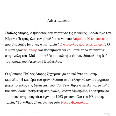
- Advertisement -
Παύλος Λιάρος
, ο ηθοποιός που γοήτευσε τις γυναίκες, υποδύθηκε τον
Κίμωνα Πετρόχειλο, τον μεγαλύτερο γιο του
Λάμπρου Κωνσταντάρα
που σπούδαζε Ιατρική, στην ταινία “
Ο στρίγγλος που έγινε αρνάκι
”. Ο
Κίμων ήταν
τεμπέλης
και προτιμούσε να κοιμάται παρά να πηγαίνει
στη σχολή του. Μαζί με τα δύο του αδέρφια έκαναν δύσκολη τη ζωή
του πλοίαρχου, Λεωνίδα Πετρόχειλου.
Ο ηθοποιός Παύλος Λιάρος ξεχώρισε για το ταλέντο του στην
κωμωδία. Η καριέρα του ήταν πλούσια στον ελληνικό κινηματογράφο
μέχρι το τέλος της δεκαετίας του ’70. Γεννήθηκε στην Αθήνα το 1943
και σπούδασε υποκριτική στη Σχολή Κώστα Μιχαηλίδη.Το ντεμπούτο
του στον κινηματογράφο έγινε το 1963 με τον ρόλο του Ηλία στην
ταινία, “Το κάθαρμα” σε σκηνοθεσία
Νίκου Φώσκολου
.