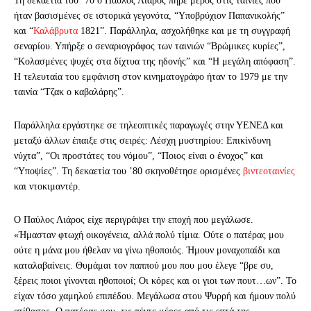
Τη δεκαετία του ’70 ο Παύλος Λιάρος πήρε μέρος στις ταινίες που
ήταν βασισμένες σε ιστορικά γεγονότα, “Υποβρύχιον Παπανικολής”
και “
Καλάβρυτα
1821”. Παράλληλα, ασχολήθηκε και με τη συγγραφή
σεναρίου. Υπήρξε ο σεναριογράφος των ταινιών “Βρώμικες κυρίες”,
“Κολασμένες ψυχές στα δίχτυα της ηδονής” και “Η μεγάλη απόφαση”.
Η τελευταία του εμφάνιση στον κινηματογράφο ήταν το 1979 με την
ταινία “Τζακ ο καβαλάρης”.
Παράλληλα εργάστηκε σε τηλεοπτικές παραγωγές στην ΥΕΝΕΔ και
μεταξύ άλλων έπαιξε στις σειρές: Λέσχη μυστηρίου: Επικίνδυνη
νύχτα”, “Οι προστάτες του νόμου”, “Ποιος είναι ο ένοχος” και
“Υποψίες”. Τη δεκαετία του ’80 σκηνοθέτησε ορισμένες
βιντεοταινίες
και ντοκιμαντέρ.
Ο Παύλος Λιάρος είχε περιγράψει την εποχή που μεγάλωσε.
«Ήμασταν φτωχή οικογένεια, αλλά πολύ τίμια. Ούτε ο πατέρας μου
ούτε η μάνα μου ήθελαν να γίνω ηθοποιός. Ήμουν μοναχοπαίδι και
καταλαβαίνεις. Θυμάμαι τον παππού μου που μου έλεγε “βρε συ,
ξέρεις ποιοι γίνονται ηθοποιοί; Οι κόρες και οι γιοι των πουτ…ων”. Το
είχαν τόσο χαμηλού επιπέδου. Μεγάλωσα στου Ψυρρή και ήμουν πολύ