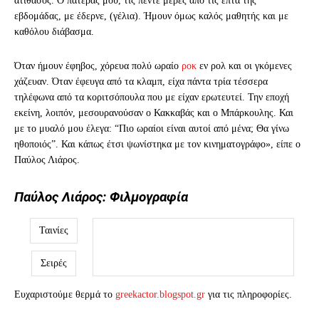
ατίθασος. Ο πατέρας μου, τις πέντε μέρες από τις επτά της
εβδομάδας, με έδερνε, (γέλια). Ήμουν όμως καλός μαθητής και με
καθόλου διάβασμα.
Όταν ήμουν έφηβος, χόρευα πολύ ωραίο
ροκ
εν ρολ και οι γκόμενες
χάζευαν. Όταν έφευγα από τα κλαμπ, είχα πάντα τρία τέσσερα
τηλέφωνα από τα κοριτσόπουλα που με είχαν ερωτευτεί. Την εποχή
εκείνη, λοιπόν, μεσουρανούσαν ο Κακκαβάς και ο Μπάρκουλης. Και
με το μυαλό μου έλεγα: “Πιο ωραίοι είναι αυτοί από μένα; Θα γίνω
ηθοποιός”. Και κάπως έτσι ψωνίστηκα με τον κινηματογράφο», είπε ο
Παύλος Λιάρος.
Παύλος Λιάρος: Φιλμογραφία
Ταινίες
Σειρές
Ευχαριστούμε θερμά το
greekactor.blogspot.gr
για τις πληροφορίες.