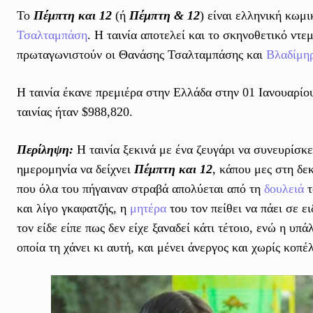
Το
Πέμπτη και 12
(ή
Πέμπτη & 12
) είναι ελληνική κωμ
Τσαλταμπάση
. Η ταινία αποτελεί και το σκηνοθετικό ντε
πρωταγωνιστούν οι Θανάσης Τσαλταμπάσης και
Βλαδίμηρ
Η ταινία έκανε πρεμιέρα στην Ελλάδα στην 01 Ιανουαρίου
ταινίας ήταν $988,820.
Περίληψη:
Η ταινία ξεκινά με ένα ζευγάρι να συνευρίσκε
ημερομηνία να δείχνει
Πέμπτη και 12
, κάπου μες στη δε
που όλα του πήγαιναν στραβά απολύεται από τη
δουλειά
τ
και λίγο γκαφατζής, η
μητέρα
του τον πείθει να πάει σε ει
τον είδε είπε πως δεν είχε ξαναδεί κάτι τέτοιο, ενώ η υπ
οποία τη χάνει κι αυτή, και μένει άνεργος και χωρίς κοπέ