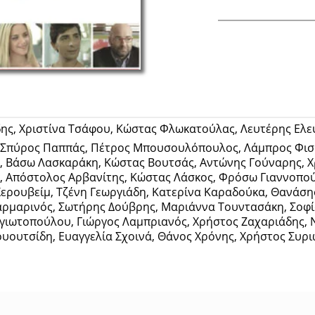
Facebook
ς, Χριστίνα Τσάφου, Κώστας Φλωκατούλας, Λευτέρης Ελευ
ς, Σπύρος Παππάς, Πέτρος Μπουσουλόπουλος, Λάμπρος Φισ
ς, Βάσω Λασκαράκη, Κώστας Βουτσάς, Αντώνης Γούναρης, 
, Απόστολος Αρβανίτης, Κώστας Λάσκος, Φρόσω Γιαννοπού
Χερουβείμ, Τζένη Γεωργιάδη, Κατερίνα Καραδούκα, Θανάση
Μαρμαρινός, Σωτήρης Δούβρης, Μαριάννα Τουντασάκη, Σοφί
γιωτοπούλου, Γιώργος Λαμπριανός, Χρήστος Ζαχαριάδης, Ν
ουουτσίδη, Ευαγγελία Σχοινά, Θάνος Χρόνης, Χρήστος Συρ