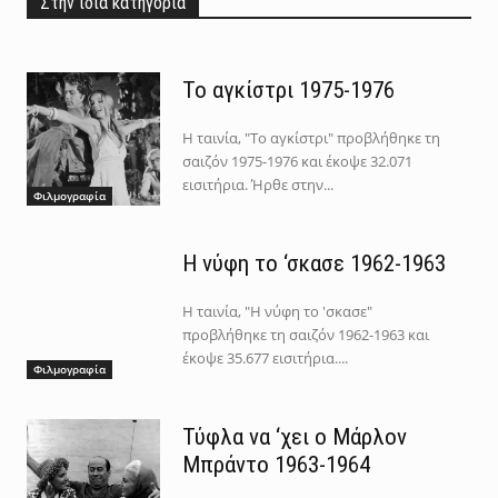
Στην ίδια κατηγορια
Το αγκίστρι 1975-1976
Η ταινία, "Το αγκίστρι" προβλήθηκε τη
σαιζόν 1975-1976 και έκοψε 32.071
εισιτήρια. Ήρθε στην...
Φιλμογραφία
Η νύφη το ‘σκασε 1962-1963
Η ταινία, "Η νύφη το 'σκασε"
προβλήθηκε τη σαιζόν 1962-1963 και
έκοψε 35.677 εισιτήρια....
Φιλμογραφία
Τύφλα να ‘χει ο Μάρλον
Μπράντο 1963-1964