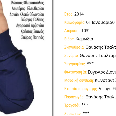
2014
Έτος:
01 Ιανουαρίου
Κυκλοφορία:
103'
Διάρκεια:
Κωμωδία
Είδος:
Θανάσης Τσαλ
Σκηνοθεσία:
Θανάσης Τσαλταμ
Σενάριο:
***
Συγγραφέας:
Ευγένιος Διο
Φωτογραφία:
Κωνσταντί
Μουσική συνθεση:
Village F
Εταιρία παραγωγης:
Θανάσης Τσαλτ
Παραγωγός:
***
Τραγούδι:
***
Χορευτές: