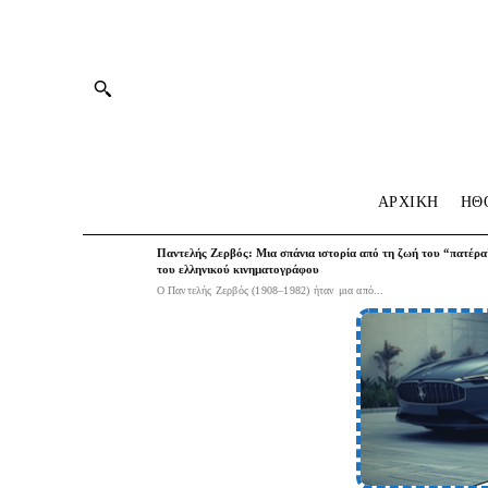
ΑΡΧΙΚΗ
HΘ
Παντελής Ζερβός: Μια σπάνια ιστορία από τη ζωή του “πατέρα
του ελληνικού κινηματογράφου
Ο Παντελής Ζερβός (1908–1982) ήταν μια από...