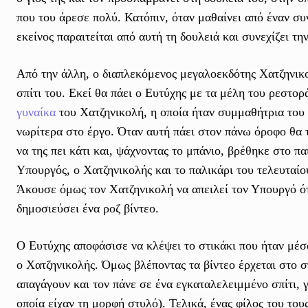
που του άρεσε πολύ. Κατόπιν, όταν μαθαίνει από έναν συ
εκείνος παραιτείται από αυτή τη δουλειά και συνεχίζει τ
Από την άλλη, ο διαπλεκόμενος μεγαλοεκδότης Χατζηνικολ
σπίτι του. Εκεί θα πάει ο Ευτύχης με τα μέλη του ρεστορ
γυναίκα
του Χατζηνικολή, η οποία ήταν συμμαθήτρια του κ
νωρίτερα στο έργο. Όταν αυτή πάει στον πάνω όροφο θα 
να της πει κάτι και, ψάχνοντας το μπάνιο, βρέθηκε στο π
Υπουργός, ο Χατζηνικολής και το παλικάρι του τελευταί
Άκουσε όμως τον Χατζηνικολή να απειλεί τον Υπουργό ότ
δημοσιεύσει ένα ροζ βίντεο.
Ο Ευτύχης αποφάσισε να κλέψει το στικάκι που ήταν μέσ
ο Χατζηνικολής. Όμως βλέποντας τα βίντεο έρχεται στο σπ
απαγάγουν και τον πάνε σε ένα εγκαταλελειμμένο σπίτι, γ
οποία είχαν τη μορφή στυλό). Τελικά, ένας φίλος του του