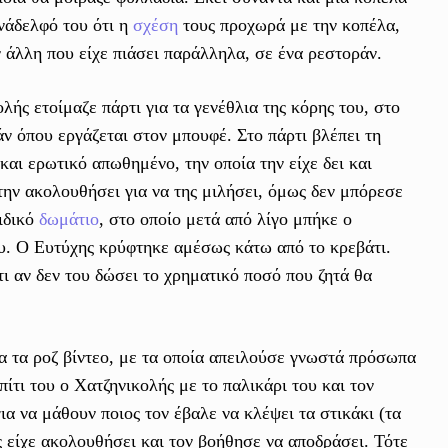
νάδελφό του ότι η
σχέση
τους προχωρά με την κοπέλα,
ην άλλη που είχε πιάσει παράλληλα, σε ένα ρεστοράν.
ής ετοίμαζε πάρτι για τα γενέθλια της κόρης του, στο
άν όπου εργάζεται στον μπουφέ. Στο πάρτι βλέπει τη
αι ερωτικό απωθημένο, την οποία την είχε δει και
την ακολουθήσει για να της μιλήσει, όμως δεν μπόρεσε
αιδικό
δωμάτιο
, στο οποίο μετά από λίγο μπήκε ο
ου. Ο Ευτύχης κρύφτηκε αμέσως κάτω από το κρεβάτι.
ι αν δεν του δώσει το χρηματικό ποσό που ζητά θα
α τα ροζ βίντεο, με τα οποία απειλούσε γνωστά πρόσωπα
ίτι του ο Χατζηνικολής με το παλικάρι του και τον
ια να μάθουν ποιος τον έβαλε να κλέψει τα στικάκι (τα
ς είχε ακολουθήσει και τον βοήθησε να αποδράσει. Τότε