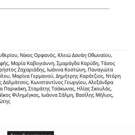
Twitter
Pinterest
Tumblr
θερίου, Νίκος Ορφανός, Κλειώ Δανάη Οθωναίου,
φής, Μαρία Καβογιάννη, Σμαράγδα Καρύδη, Τάσος
Χρήστος Ζαχαριάδης, Ιωάννα Κοστώνη, Παναγιώτα
λου, Μαρίνα Γερμανού, Δημήτρης Καράτζιος, Ντόρη
ς Δαλμάτσος, Κωνσταντίνος Γεωργίου, Αλεξάνδρα
α Παρικάκη, Σταμάτης Τσάκωνας, Ηλίας Σκουλάς,
ίκος Φιλημέγκας, Ιωάννα Σάλμη, Βασίλης Μήλιος,
ιώτης