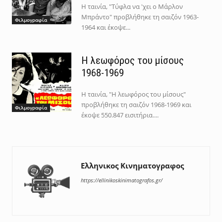
Η ταινία, "Τύφλα να 'χει ο Μάρλον
Μπράντο" προβλήθηκε τη σαιζόν 1963-
Φιλμογραφία
1964 και έκοψε...
Η λεωφόρος του μίσους
1968-1969
Η ταινία, "Η λεωφόρος του μίσους"
προβλήθηκε τη σαιζόν 1968-1969 και
Φιλμογραφία
έκοψε 550.847 εισιτήρια....
Ελληνικος Κινηματογραφος
https://ellinikoskinimatografos.gr/